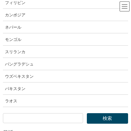
コ
ナ
フィリピン
ン
ビ
テ
ゲ
カンボジア
ン
ー
法務省
ツ
シ
ネパール
へ
ョ
ス
ン
モンゴル
HOME
法務省
キ
に
法務省｜法務大臣閣議後記者会見の概要【令和５年８月８日（火）】
ッ
移
スリランカ
プ
動
2023年8月8日
バングラデシュ
法務省
ウズベキスタン
法務省｜法務大臣閣議後記者会見の
パキスタン
概要【令和５年８月８日（火）】
ラオス
令和５年８月８日（火）