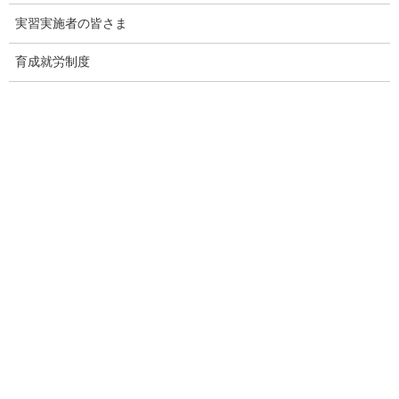
いて
実習実施者の皆さま
【記者】
育成就労制度
毎年この時期に各閣僚に共通してお尋ねして恐縮なのですけれ
ども、１５日に終戦の日を迎えます。この日に合わせて齋藤大臣
は、靖国神社を参拝する御意向があるかどうか、もしコメントい
ただけるようであればお願いします。
【大臣】
私は農林大臣も経験しておりますので、そのときも同じお答え
をさせていただいているわけでありますが、本件は個人として私
は判断すべき問題だというふうに考えておりますので、そういっ
た考え方のもとで、適切に判断をしたいというふうに思っていま
す。
刑務作業等に関する質疑について