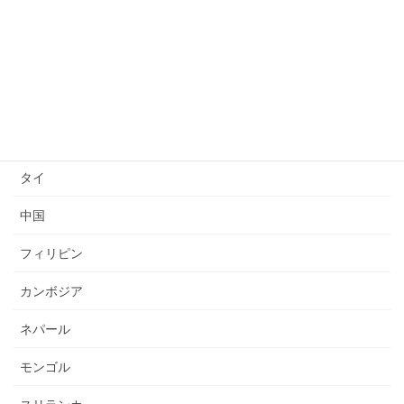
送り出し国
ベトナム
インドネシア
ミャンマー
タイ
中国
フィリピン
カンボジア
ネパール
モンゴル