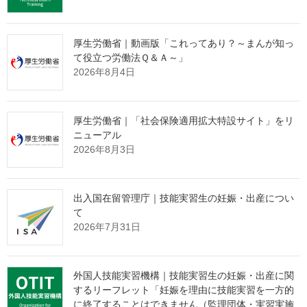
重要と考えています。
そこで、国民の皆様に向けた情報発信として、相続登記の申請
手続を分かりやすくまとめた「登記手続ハンドブック」を法務局
厚生労働省｜動画版「これってあり？～まんが知っ
ホームページで公開するなどしていますので、是非御覧いただけ
て役立つ労働法Ｑ＆Ａ～」
2026年8月4日
ればと思います。
法務省としては、国民の幅広い層に必要な情報が確実に届けら
れるよう、引き続き新制度の円滑なスタートに万全を期したいと
考えております。
厚生労働省｜「社会保険適用拡大特設サイト」をリ
ニューアル
2026年8月3日
愛知県知事からの要請に関する質疑
出入国在留管理庁｜技能実習生の妊娠・出産につい
について
て
2026年7月31日
【記者】
先週の木曜日、愛知県の方から齋藤大臣宛てに「どのような環
外国人技能実習機構｜技能実習生の妊娠・出産に関
境にある子どもも家族と共に平等に生活が営める社会に向けて」
するリーフレット「妊娠を理由に技能実習を一方的
という要請書が提出されました。事実婚に関する法整備を求める
に終了することはできません（監理団体・実習実施