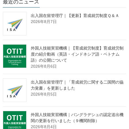
最近のニュース
今朝の閣議において、法務省案件はありませんでした。
続けて、もうすぐお盆を迎えるに当たり、新たに始まる相続登
出入国在留管理庁｜【更新】育成就労制度Ｑ＆Ａ
記の義務化に関し、私からお願いがあります。
2026年8月7日
これまでも繰り返しお伝えしているところですが、近年、「所
有者不明土地」が全国に広がっていることが、公共事業や民間取
引等の大きな妨げになっており、その解消が喫緊の課題です。
その対策として、令和３年４月に、民事基本法制の総合的な見
外国人技能実習機構｜【育成就労制度】育成就労制
直しが行われ、令和６年４月１日には、相続した不動産につき相
度の紹介動画（英語・インドネシア語・ベトナム
語）の公開について
続登記の申請が義務化されます。
2026年8月6日
この制度では、来年（令和６年）４月１日より前に生じた相続
であっても、登記がされていなければ、義務化の対象となること
から、多くの方が対象になると見込まれ、国民の皆様への影響が
出入国在留管理庁｜「育成就労に関する二国間の協
特に大きいものです。
力覚書」を更新しました
これからお盆の時期を迎え、御実家に帰省される方もいらっし
2026年8月5日
ゃると思いますが、この機会に、是非皆様の御実家の土地や建物
の登記がどのような状況になっているのか、御確認いただけたら
と思います。
外国人技能実習機構｜バングラデシュの認定送出機
法務省としては、国民の皆様に相続登記の申請手続を進めてい
関の更新を行いました（９機関削除）
ただくためには、まず登記の手続を身近に感じていただくことが
2026年8月4日