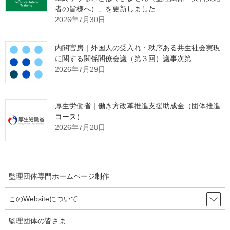
内容です。事実婚が普及している欧州などに比べて歴史や文化、
者の皆様へ）」を更新しました
宗教の違いもあり、賛否両論が分かれる話でもあるかとは思いま
2026年7月30日
すが、大臣自身は要請書をどのように今回受け止めたでしょう
か。
内閣官房｜外国人の受入れ・秩序ある共生社会実現
に関する関係閣僚会議（第３回）議事次第
【大臣】
2026年7月29日
事実婚のカップルにも婚姻に準じた法的保護を与える制度とし
て、今回、御要請いただいたような事実婚であっても子の共同親
権を認めるなどした上で、その届出・登録制度を設けるといった
厚生労働省｜働き方改革推進支援助成金（団体推進
制度を含めて様々な内容が考えられるところであり、そのような
コース）
制度は、全ての国民に幅広く関わるものでありますので、国民の
2026年7月28日
間にも様々な御意見があると認識しています。
私としては、まずは、国民各層の意見、国会における議論の状
況等を注視していくということが必要だろうと受け止めていま
す。
監理団体専門ホームページ制作
このWebsiteについて
靖国神社参拝予定に関する質疑につ
監理団体の皆さま