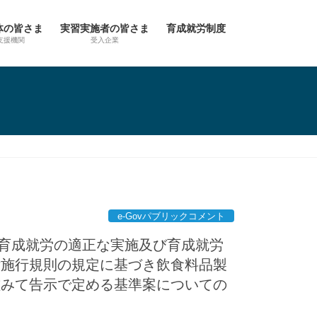
体の皆さま
実習実施者の皆さま
育成就労制度
支援機関
受入企業
e-Govパブリックコメント
人の育成就労の適正な実施及び育成就労
律施行規則の規定に基づき飲食料品製
鑑みて告示で定める基準案についての
て