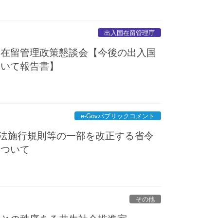
出入国在留管理庁
国在留管理政策懇談会【今後の出入国
ついて報告書】
e-Govパブリックコメント
保険法施行規則等の一部を改正する省令
について
その他