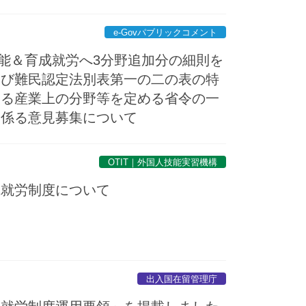
e-Govパブリックコメント
技能＆育成就労へ3分野追加分の細則を
及び難民認定法別表第一の二の表の特
する産業上の分野等を定める省令の一
に係る意見募集について
OTIT｜外国人技能実習機構
成就労制度について
出入国在留管理庁