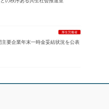
人との秩序ある共生社会推進室
厚生労働省
間主要企業年末一時金妥結状況を公表