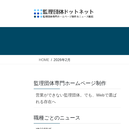
コ
ナ
ン
ビ
テ
ゲ
ン
ー
ツ
シ
へ
ョ
ス
ン
キ
に
ッ
移
HOME
2026年2月
プ
動
監理団体専門ホームページ制作
営業ができない監理団体。でも、Webで選ば
れる存在へ
職種ごとのニュース