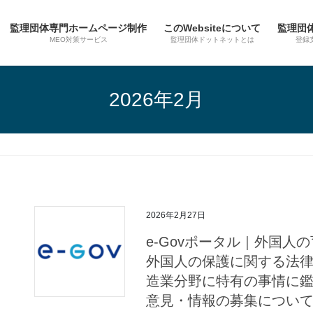
監理団体専門ホームページ制作
このWebsiteについて
監理団
MEO対策サービス
監理団体ドットネットとは
登録
2026年2月
2026年2月27日
e-Govポータル｜外国
外国人の保護に関する法
造業分野に特有の事情に
意見・情報の募集につい