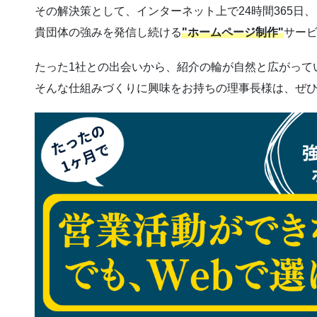
その解決策として、インターネット上で24時間365日、
貴団体の強みを発信し続ける
"ホームページ制作"
サー
たった1社との出会いから、紹介の輪が自然と広がって
そんな仕組みづくりに興味をお持ちの理事長様は、ぜ