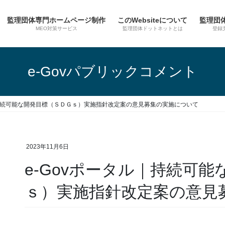
監理団体専門ホームページ制作
このWebsiteについて
監理団
MEO対策サービス
監理団体ドットネットとは
登録
e-Govパブリックコメント
｜持続可能な開発目標（ＳＤＧｓ）実施指針改定案の意見募集の実施について
2023年11月6日
e-Govポータル｜持続可
ｓ）実施指針改定案の意見