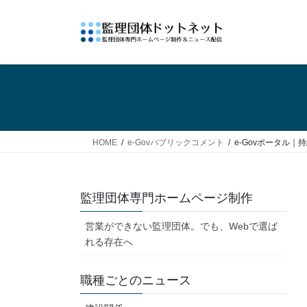
コ
ナ
ン
ビ
テ
ゲ
ン
ー
ツ
シ
へ
ョ
ス
ン
キ
に
ッ
移
HOME
e-Govパブリックコメント
e-Govポータル
プ
動
監理団体専門ホームページ制作
営業ができない監理団体。でも、Webで選ば
れる存在へ
職種ごとのニュース