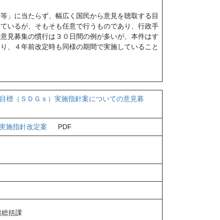
令等」に当たらず、幅広く国民から意見を聴取する目
めているが、そもそも任意で行うものであり、行政手
の意見募集の慣行は３０日間の例が多いが、本件はす
あり、４年前改定時も同様の期間で実施していること
発目標（ＳＤＧｓ）実施指針案についての意見募
）実施指針改定案
PDF
題総括課