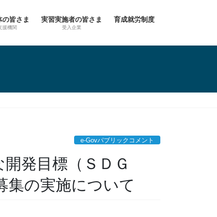
体の皆さま
実習実施者の皆さま
育成就労制度
支援機関
受入企業
e-Govパブリックコメント
能な開発目標（ＳＤＧ
募集の実施について