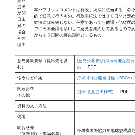
意見
提出
本パブリックコメントは行政手続法に該当する「命
が30
的で任意で行うもの。行政手続法では３０日間と定
日未
続法には依拠しない。任意であっても他課・他省庁
満の
でに円卓会議を活用して意見を集約してあるもので
場合
から１５日間の募集期間とするもの。
その
理由
意見募集要領（提出先を含
(意見公募要領)持続可能な開
む）
集
PDF
命令などの案
持続可能な開発目標（SDGs
関連資料、
別紙(意見提出様式)
PDF
その他
資料の入手方法
–
備考
問合せ先
外務省国際協力局地球規模課
（所管省庁・部局名等）