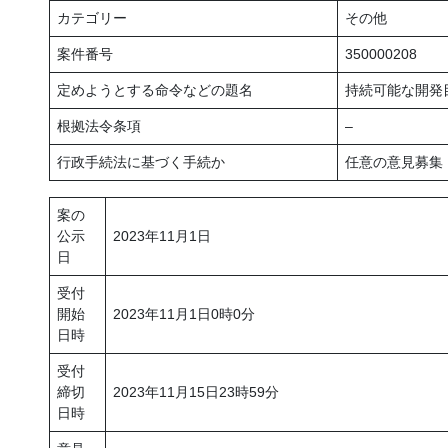
カテゴリー
その他
案件番号
350000208
定めようとする命令などの題名
持続可能な開発
根拠法令条項
–
行政手続法に基づく手続か
任意の意見募集
案の
公示
2023年11月1日
日
受付
開始
2023年11月1日0時0分
日時
受付
締切
2023年11月15日23時59分
日時