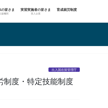
体の皆さま
実習実施者の皆さま
育成就労制度
支援機関
受入企業
出入国在留管理庁
労制度・特定技能制度