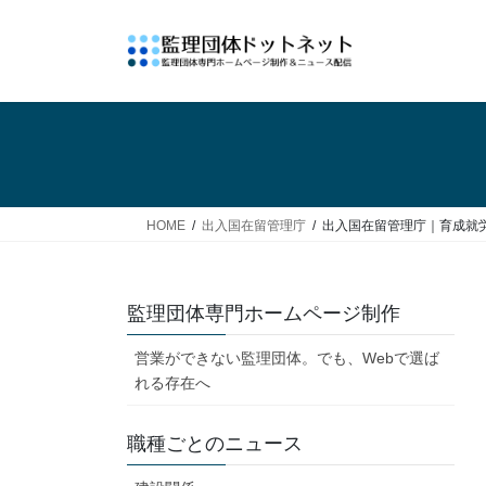
コ
ナ
ン
ビ
テ
ゲ
ン
ー
ツ
シ
へ
ョ
ス
ン
キ
に
ッ
移
HOME
出入国在留管理庁
出入国在留管理庁｜育成就
プ
動
監理団体専門ホームページ制作
営業ができない監理団体。でも、Webで選ば
れる存在へ
職種ごとのニュース