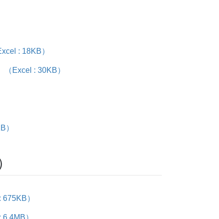
 : 18KB）
cel : 30KB）
KB）
）
675KB）
6.4MB）