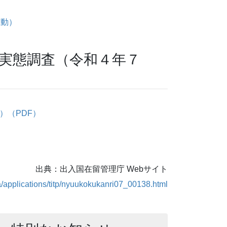
移動）
実態調査（令和４年７
票）（PDF）
出典：出入国在留管理庁 Webサイト
a/applications/titp/nyuukokukanri07_00138.html