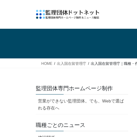
コ
ナ
ン
ビ
テ
ゲ
ン
ー
ツ
シ
へ
ョ
ス
ン
キ
に
ッ
移
HOME
出入国在留管理庁
出入国在留管理庁｜職種・
プ
動
監理団体専門ホームページ制作
営業ができない監理団体。でも、Webで選ば
れる存在へ
職種ごとのニュース