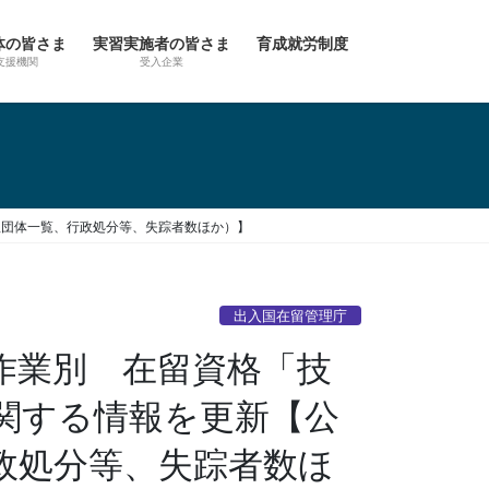
体の皆さま
実習実施者の皆さま
育成就労制度
支援機関
受入企業
理団体一覧、行政処分等、失踪者数ほか）】
出入国在留管理庁
作業別 在留資格「技
関する情報を更新【公
政処分等、失踪者数ほ