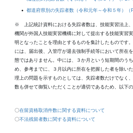
都道府県別の失踪者数（令和元年～令和５年）（PDF 
※ 上記統計資料における失踪者数は、技能実習法上
機関が外国人技能実習機構に対して提出する技能実習
明となったことを理由とするものを集計したものです
には、届出後、入管庁が退去強制手続等において所在
態ではありません。中には、３か月という短期間のう
め、参考までに、３月以内に所在を把握した者を除い
理上の問題を示すものとしては、失踪者数だけでなく
数も併せて御覧いただくことが適切であるため、以下
〇
在留資格取消件数に関する資料について
〇
不法残留者数に関する資料について