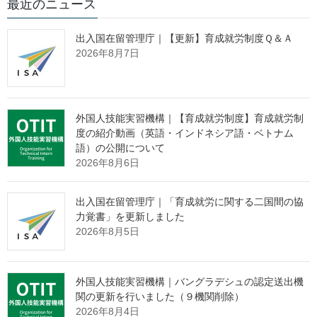
1,229人
最近のニュース
令和７年１月１日現在に比べ、3,634人（4.9％）減少
出入国在留管理庁｜【更新】育成就労制度Ｑ＆Ａ
2026年8月7日
１ 不法残留者数 －第１表、第２
表、第３表、第１図－
外国人技能実習機構｜【育成就労制度】育成就労制
度の紹介動画（英語・インドネシア語・ベトナム
語）の公開について
令和７年７月１日現在の不法残留者数は、７万1,229人であり、令
2026年8月6日
和７年１月１日現在の７万4,863人に比べ、3,634人（4.9％）減少
しました。
出入国在留管理庁｜「育成就労に関する二国間の協
力覚書」を更新しました
性別では、男性が４万3,244人（構成比60.7％）、女性が２万
2026年8月5日
7,985人（同39.3％）となり、令和７年１月１日現在と比べ、男性
が2,292人（5.0％）減少し、女性が1,342人（4.6％）減少しまし
た。
外国人技能実習機構｜バングラデシュの認定送出機
関の更新を行いました（９機関削除）
2026年8月4日