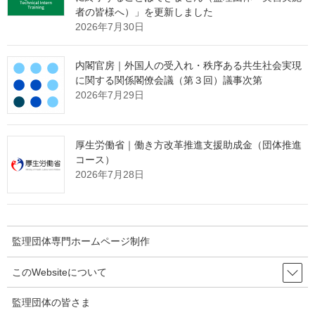
(5)
フィリピン
4,575人
人）
者の皆様へ）」を更新しました
2026年7月30日
（－ 287
(6)
インドネシア
4,344人
人）
内閣官房｜外国人の受入れ・秩序ある共生社会実現
（－ 245
に関する関係閣僚会議（第３回）議事次第
(7)
台湾
2,738人
人）
2026年7月29日
（－ 38
(8)
スリランカ
2,005人
人）
厚生労働省｜働き方改革推進支援助成金（団体推進
（－ 80
コース）
(9)
トルコ
1,292人
人）
2026年7月28日
（－ 219
(10)
カンボジア
1,161人
人）
監理団体専門ホームページ制作
３ 在留資格別 －第２表、第３
このWebsiteについて
表、第３図－
監理団体の皆さま