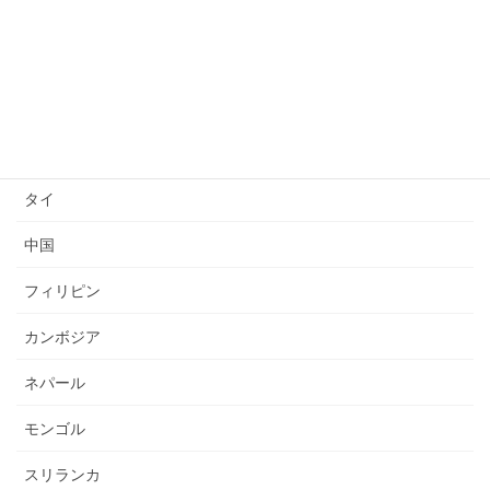
送り出し国
ベトナム
インドネシア
ミャンマー
タイ
中国
フィリピン
カンボジア
ネパール
モンゴル
スリランカ