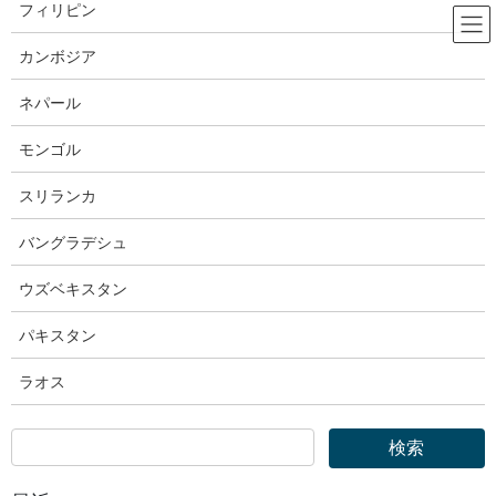
コ
ナ
フィリピン
ン
ビ
テ
ゲ
カンボジア
ン
ー
出入国在留管理庁
ツ
シ
ネパール
へ
ョ
ス
ン
モンゴル
HOME
出入国在留管理庁
キ
に
出入国在留管理庁｜本邦における不法残留者数について（令和７年７月１日現
ッ
移
スリランカ
在）
プ
動
バングラデシュ
2025年11月19日
ウズベキスタン
出入国在留管理庁
出入国在留管理庁｜本邦における
パキスタン
不法残留者数について（令和７年
ラオス
７月１日現在）
令和７年７月１日現在の本邦における不法残留者数は、７万