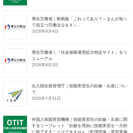
２ 国籍・地域別 －第１表、第２
表、第２図－
厚生労働省｜動画版「これってあり？～まんが知っ
て役立つ労働法Ｑ＆Ａ～」
2026年8月4日
上位10か国・地域について、令和７年１月１日現在と比べ、トル
コがカンボジアに代わって第９位になりました。
また、令和７年１月１日現在と比べ、上位10か国・地域全てに
厚生労働省｜「社会保険適用拡大特設サイト」をリ
おいて減少しました。
ニューアル
2026年8月3日
（－ 1,226
(1)
ベトナム
13,070人
人）
出入国在留管理庁｜技能実習生の妊娠・出産につい
（－ 413
(2)
タイ
10,924人
て
人）
2026年7月31日
(3)
韓国
10,286人
（－314人）
（－ 313
(4)
中国
6,252人
外国人技能実習機構｜技能実習生の妊娠・出産に関
人）
するリーフレット「妊娠を理由に技能実習を一方的
（－ 109
に終了することはできません（監理団体・実習実施