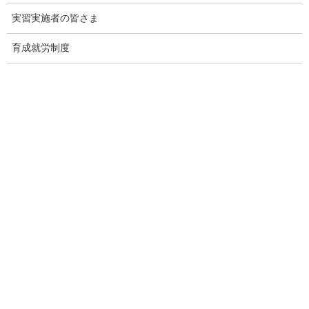
実習実施者の皆さま
上位５在留資格について、令和７年１月１日現在と比べ、順位に
変化はありませんでした。
育成就労制度
令和７年１月１日現在と比べ、上位５在留資格のうち、「留
学」（注２）を除いた在留資格で減少しました。
（－ 2,524
(1)
短期滞在
43,210人
人）
（－ 1,014
(2)
技能実習
10,490人
人）
（－ 435
(3)
特定活動
7,134人
人）
（＋ 142
(4)
留学
2,387人
人）
日本人の配偶
（－ 24
(5)
1,726人
者等
人）