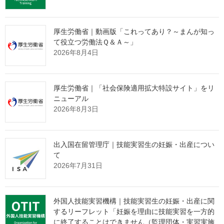
出典：厚生労働省 Webサイト
厚生労働省｜動画版「これってあり？～まんが知っ
https://www.mhlw.go.jp/stf/newpage_35511.html
て役立つ労働法Ｑ＆Ａ～」
2026年8月4日
監理団体の理事長様へ 特別なお
厚生労働省｜「社会保険適用拡大特設サイト」をリ
知らせ
ニューアル
2026年8月3日
「営業活動ができない」
という監理団体特有の課題。
その制約の中で、どのように新規の受入企業様と出会っていくべ
出入国在留管理庁｜技能実習生の妊娠・出産につい
きか。
て
2026年7月31日
その解決策として、インターネット上で24時間365日、
貴団体の強みを発信し続ける
"ホームページ制作"
サービスを提供
しております。
外国人技能実習機構｜技能実習生の妊娠・出産に関
たった1社との出会いから、紹介の輪が自然と広がっていく。
するリーフレット「妊娠を理由に技能実習を一方的
に終了することはできません（監理団体・実習実施
そんな仕組みづくりに興味をお持ちの理事長様は、ぜひ下の画像