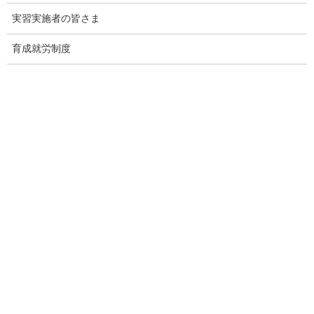
実習実施者の皆さま
Threads
Facebook
X
Hatena
LINE
Copy
育成就労制度
関連記事
出入国在留管理庁｜【更新】育成就労制度Ｑ＆Ａ
2026年8月7日
外国人技能実習機構｜【育成就労制度】育成就労制度の紹介動
画（英語・インドネシア語・ベトナム語）の公開について
2026年8月6日
外国人技能実習機構｜バングラデシュの認定送出機関の更新を
行いました（９機関削除）
2026年8月4日