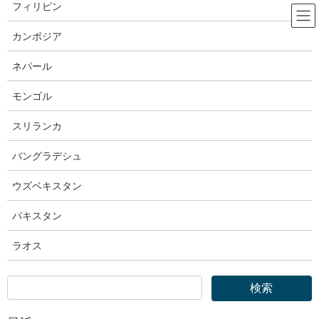
コ
ナ
フィリピン
ン
ビ
テ
ゲ
カンボジア
ン
ー
厚生労働省
ツ
シ
ネパール
へ
ョ
ス
ン
モンゴル
HOME
厚生労働省
キ
に
厚生労働省｜新しい時代の働き方に関する研究会 第14回資料
ッ
移
スリランカ
プ
動
2023年9月29日
バングラデシュ
厚生労働省
ウズベキスタン
厚生労働省｜新しい時代の働き方
パキスタン
に関する研究会 第14回資料
ラオス
令和5年9月29日（金）
照会先
労働基準局 労働条件政策課