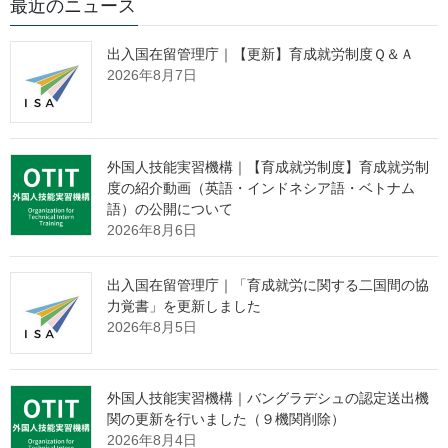
最近のニュース
課長補佐 益原 大亮
法規係長 多賀谷 千尋
出入国在留管理庁｜【更新】育成就労制度Ｑ＆Ａ
（電話） 03-5253-1111
2026年8月7日
（内線5389）
新しい時代の働き方に関
する研究会 第14回資料
外国人技能実習機構｜【育成就労制度】育成就労制
度の紹介動画（英語・インドネシア語・ベトナム
語）の公開について
令和5年9月29日（金）
2026年8月6日
10:00-12:00
AP虎ノ門 I＋J号室
出入国在留管理庁｜「育成就労に関する二国間の協
議事次第［PDF形式：51KB］
力覚書」を更新しました
2026年8月5日
資料１［PDF形式：1.1MB］
参考資料１［PDF形式：491KB］
外国人技能実習機構｜バングラデシュの認定送出機
参考資料２［PDF形式：6.3MB］
関の更新を行いました（９機関削除）
2026年8月4日