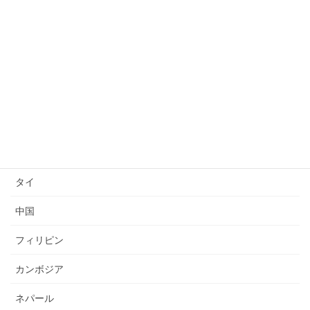
技能検定
送り出し国
ベトナム
インドネシア
ミャンマー
タイ
中国
フィリピン
カンボジア
ネパール