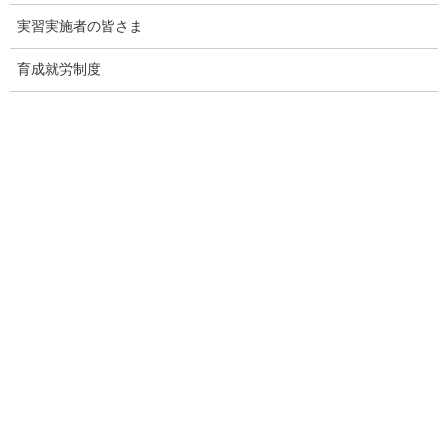
実習実施者の皆さま
監理団体の理事長様へ 特別なお
育成就労制度
知らせ
「営業活動ができない」
という監理団体特有の課題。
その制約の中で、どのように新規の受入企業様と出会っていくべ
きか。
その解決策として、インターネット上で24時間365日、
貴団体の強みを発信し続ける
"ホームページ制作"
サービスを提供
しております。
たった1社との出会いから、紹介の輪が自然と広がっていく。
そんな仕組みづくりに興味をお持ちの理事長様は、ぜひ下の画像
をクリックしてご確認ください。