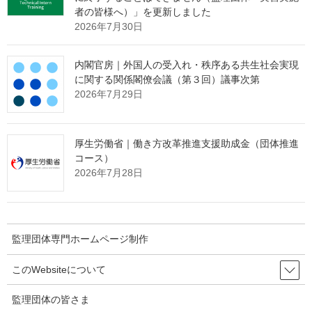
者の皆様へ）」を更新しました
以下のとおり厚生労働省において授与式を行います。（取材可）
2026年7月30日
日時：令和７年２月５日 (水) 15時～（所要３分程度)
場所：厚生労働省15階人材開発統括官室
内閣官房｜外国人の受入れ・秩序ある共生社会実現
に関する関係閣僚会議（第３回）議事次第
(別添資料)技能検定「シャッター施工職種」の職種新設について
2026年7月29日
［165KB］
※ 技能検定とは、職業能力開発促進法（昭和44年法律第64号）
厚生労働省｜働き方改革推進支援助成金（団体推進
に基づき、労働者の技能と地位の向上を図ることを目的として、
コース）
労働者の有する技能・知識の程度を検定し、これを公証する国家
2026年7月28日
検定制度。合格した者は「技能士」と称することができる。
技能検定に関する情報について（技のとびら 技能振興ポータ
ルサイト）
監理団体専門ホームページ制作
このWebsiteについて
出典：厚生労働省 Webサイト
監理団体の皆さま
https://www.mhlw.go.jp/stf/newpage_50358.html