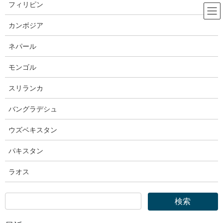
コ
ナ
フィリピン
ン
ビ
テ
ゲ
カンボジア
ン
ー
厚生労働省
ツ
シ
ネパール
へ
ョ
ス
ン
モンゴル
HOME
厚生労働省
キ
に
厚生労働省｜技能検定「シャッター施工職種」を新設しました
ッ
移
スリランカ
プ
動
2025年2月4日
バングラデシュ
厚生労働省
ウズベキスタン
厚生労働省｜技能検定「シャッタ
パキスタン
ー施工職種」を新設しました
ラオス
令和7年2月04日（火）
照会先
人材開発統括官付 能力評価担当参事官室