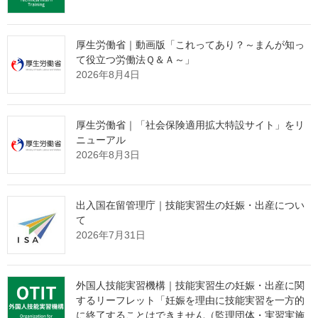
う指定試験機関として、「一般社団法人日本シヤッター・ドア協
会」を指定しましたので公表します。
厚生労働省｜動画版「これってあり？～まんが知っ
シャッター施工職種の新設により、重量シャッターの施工に従
て役立つ労働法Ｑ＆Ａ～」
事する方の技能向上に伴う施工品質の向上、この職種に従事する
2026年8月4日
方の社会的・経済的地位の向上及び若年労働者の新規入職促進の
効果が期待されます。
んでいきます。
厚生労働省｜「社会保険適用拡大特設サイト」をリ
ニューアル
１．概要
2026年8月3日
重量シャッターの施工を適切に実施するにあたり必要な技能及び
知識を検定対象とし、複数等級（１級、２級及び３級）による試
出入国在留管理庁｜技能実習生の妊娠・出産につい
験を令和７年度から実施
て
2026年7月31日
試験業務は、指定試験機関として、一般社団法人日本シヤッタ
ー・ドア協会が行う
外国人技能実習機構｜技能実習生の妊娠・出産に関
するリーフレット「妊娠を理由に技能実習を一方的
に終了することはできません（監理団体・実習実施
２．指定通知書の授与式の実施