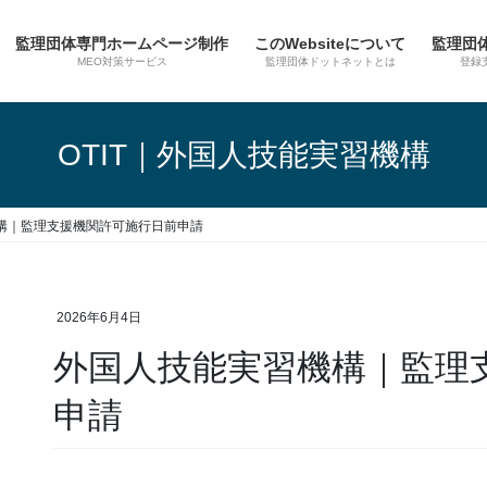
監理団体専門ホームページ制作
このWebsiteについて
監理団
MEO対策サービス
監理団体ドットネットとは
登録
OTIT｜外国人技能実習機構
構｜監理支援機関許可施行日前申請
2026年6月4日
外国人技能実習機構｜監理
申請