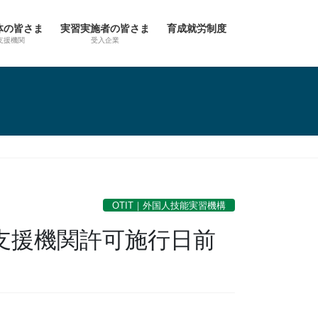
体の皆さま
実習実施者の皆さま
育成就労制度
支援機関
受入企業
OTIT｜外国人技能実習機構
支援機関許可施行日前