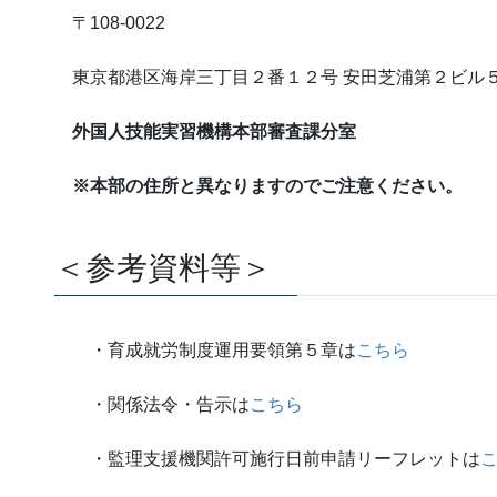
〒108-0022
東京都港区海岸三丁目２番１２号 安田芝浦第２ビル
外国人技能実習機構本部審査課分室
※本部の住所と異なりますのでご注意ください。
＜参考資料等＞
・育成就労制度運用要領第５章は
こちら
・関係法令・告示は
こちら
・監理支援機関許可施行日前申請リーフレットは