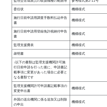
監理型育成就労の取扱職種の範囲等
参考様式第2-11号
委任状
機構様式
施行日前申請用調査手数料払込申告
機構様式
書
施行日前申請用登録免許税納付申告
機構様式
書
監理支援費表
機構様式
疎明書
機構様式
↓以下の書類は監理支援機関許可施
行日前申請を行った後に、申請書記
載事項に変更があった場合に必要と
なる書類です
監理支援機関許可申請書記載事項の
機構様式
変更申出書
外国の送出機関に係る追加又は削除
機構様式
の申出