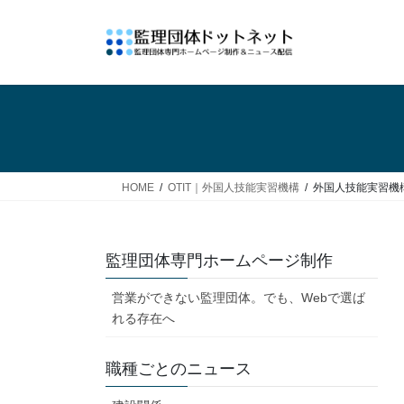
コ
ナ
ン
ビ
テ
ゲ
ン
ー
ツ
シ
へ
ョ
ス
ン
キ
に
ッ
移
HOME
OTIT｜外国人技能実習機構
外国人技能実習機
プ
動
監理団体専門ホームページ制作
営業ができない監理団体。でも、Webで選ば
れる存在へ
職種ごとのニュース