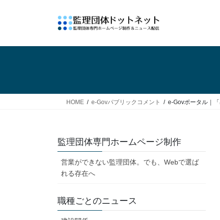
コ
ナ
ン
ビ
テ
ゲ
ン
ー
ツ
シ
へ
ョ
ス
ン
キ
に
ッ
移
HOME
e-Govパブリックコメント
e-Govポータル
プ
動
監理団体専門ホームページ制作
営業ができない監理団体。でも、Webで選ば
れる存在へ
職種ごとのニュース