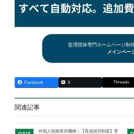
監理団体専門ホームページ制作
メインペー
Threads
Facebook
X
関連記事
外国人技能実習機構｜【育成就労制度】育