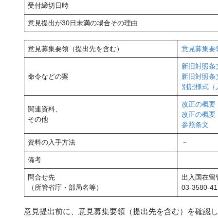
受付締切日時
意見提出が30日未満の場合その理由
意見募集要領（提出先を含む）
意見募集要
新旧対照条
命令などの案
新旧対照条
別記様式（
改正の概要
関連資料、
改正の概要
その他
参照条文
P
資料の入手方法
－
備考
問合せ先
出入国在留
（所管省庁・部局名等）
03-3580-41
意見提出前に、意見募集要領（提出先を含む）を確認