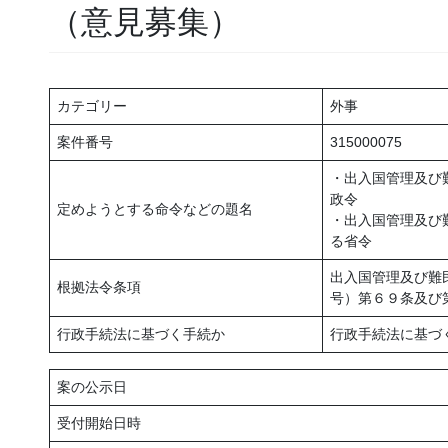
（意見募集）
カテゴリー
外事
案件番号
315000075
・出入国管理及び
政令
定めようとする命令などの題名
・出入国管理及び
る省令
出入国管理及び難
根拠法令条項
号）第６９条及び
行政手続法に基づく手続か
行政手続法に基づ
案の公示日
受付開始日時