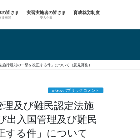
体の皆さま
実習実施者の皆さま
育成就労制度
支援機関
受入企業
定法施行規則の一部を改正する件」について（意見募集）
e-Govパブリックコメント
国管理及び難民認定法施
び出入国管理及び難民
正する件」について