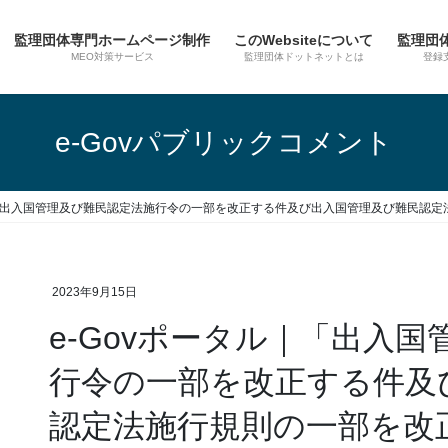
監理団体専門ホームページ制作
このWebsiteについて
監理団
MEO対策サービス
監理団体ドットネットとは
登録
e-Govパブリックコメント
｜「出入国管理及び難民認定法施行令の一部を改正する件及び出入国管理及び難民認
2023年9月15日
e-Govポータル｜「出入
行令の一部を改正する件及
認定法施行規則の一部を改