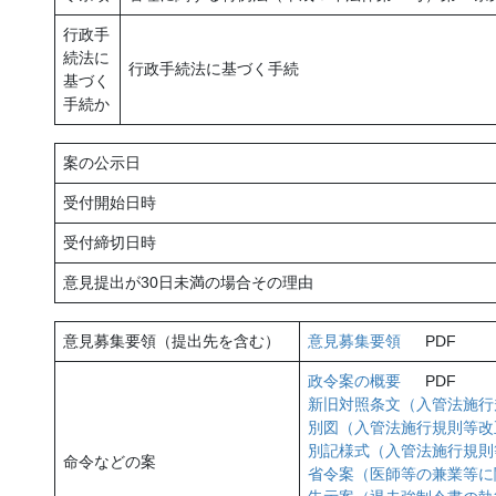
行政手
続法に
行政手続法に基づく手続
基づく
手続か
案の公示日
受付開始日時
受付締切日時
意見提出が30日未満の場合その理由
意見募集要領（提出先を含む）
意見募集要領
PDF
政令案の概要
PDF
新旧対照条文（入管法施行
別図（入管法施行規則等改
別記様式（入管法施行規則
命令などの案
省令案（医師等の兼業等に