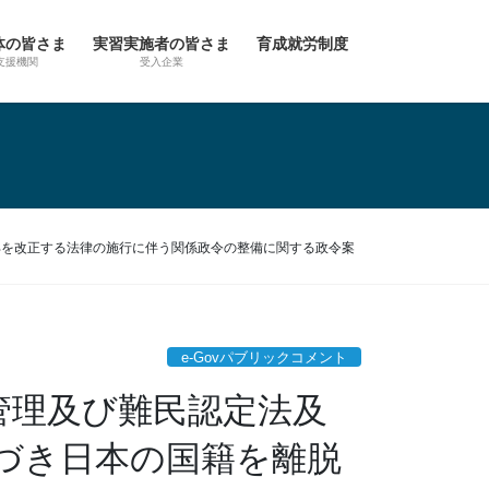
体の皆さま
実習実施者の皆さま
育成就労制度
支援機関
受入企業
部を改正する法律の施行に伴う関係政令の整備に関する政令案
e-Govパブリックコメント
国管理及び難民認定法及
づき日本の国籍を離脱