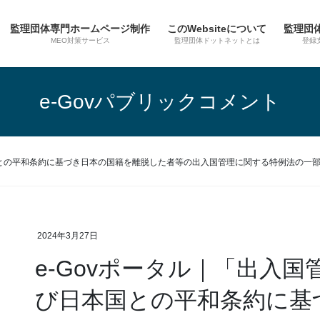
監理団体専門ホームページ制作
このWebsiteについて
監理団
MEO対策サービス
監理団体ドットネットとは
登録
e-Govパブリックコメント
本国との平和条約に基づき日本の国籍を離脱した者等の出入国管理に関する特例法の一
2024年3月27日
e-Govポータル｜「出入
び日本国との平和条約に基