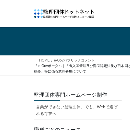
コ
ナ
ン
ビ
テ
ゲ
ン
ー
ツ
シ
へ
ョ
ス
ン
キ
に
ッ
移
HOME
e-Govパブリックコメント
プ
動
e-Govポータル｜「出入国管理及び難民認定法及び日
概要」等に係る意見募集について
監理団体専門ホームページ制作
営業ができない監理団体。でも、Webで選ば
れる存在へ
職種ごとのニュース