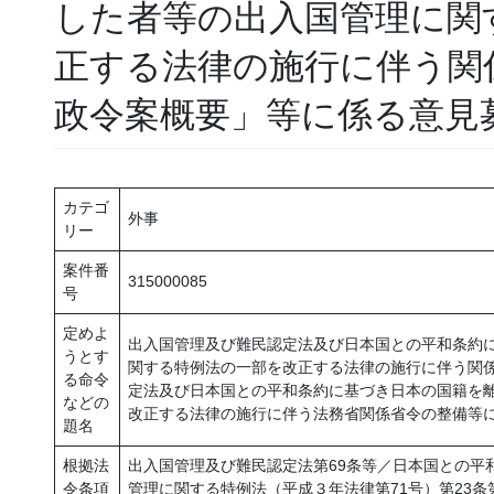
した者等の出入国管理に関
正する法律の施行に伴う関
政令案概要」等に係る意見
カテゴ
外事
リー
案件番
315000085
号
定めよ
出入国管理及び難民認定法及び日本国との平和条約
うとす
関する特例法の一部を改正する法律の施行に伴う関
る命令
定法及び日本国との平和条約に基づき日本の国籍を
などの
改正する法律の施行に伴う法務省関係省令の整備等
題名
根拠法
出入国管理及び難民認定法第69条等／日本国との平
令条項
管理に関する特例法（平成３年法律第71号）第23条