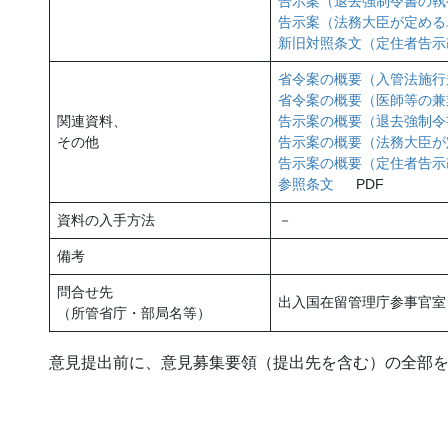
告示案（退去強制令書の執
告示案（法務大臣が定める
新旧対照条文（定住者告示
省令案の概要（入管法施行
省令案の概要（医師等の兼
関連資料、
告示案の概要（退去強制令
その他
告示案の概要（法務大臣が
告示案の概要（定住者告示
参照条文
PDF
資料の入手方法
－
備考
問合せ先
出入国在留管理庁参事官室
（所管省庁・部局名等）
意見提出前に、意見募集要領（提出先を含む）の全部