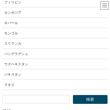
コ
ナ
フィリピン
ン
ビ
テ
ゲ
カンボジア
ン
ー
e-Govパブリックコメント
ツ
シ
ネパール
へ
ョ
ス
ン
モンゴル
HOME
e-Govパブリックコメント
キ
に
e-Govポータル｜【パスポート】旅券法施行規則の一部を改正する省令案に関す
ッ
移
スリランカ
る意見公募
プ
動
バングラデシュ
2025年4月16日
ウズベキスタン
e-Govパブリックコメント
e-Govポータル｜【パスポート】旅
パキスタン
券法施行規則の一部を改正する省
ラオス
令案に関する意見公募
カテゴリー
行政手続