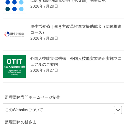
に関する関係閣僚会議（第３回）議事次第
2026年7月29日
監理団体の理事長様へ 特別なお
知らせ
厚生労働省｜働き方改革推進支援助成金（団体推進
コース）
2026年7月28日
「営業活動ができない」
という監理団体特有の課題。
その制約の中で、どのように新規の受入企業様と出会っていくべ
きか。
外国人技能実習機構｜外国人技能実習適正実施マニ
ュアルのご案内
その解決策として、インターネット上で24時間365日、
2026年7月27日
貴団体の強みを発信し続ける
"ホームページ制作"
サービスを提供
しております。
たった1社との出会いから、紹介の輪が自然と広がっていく。
そんな仕組みづくりに興味をお持ちの理事長様は、ぜひ下の画像
監理団体専門ホームページ制作
をクリックしてご確認ください。
このWebsiteについて
監理団体の皆さま