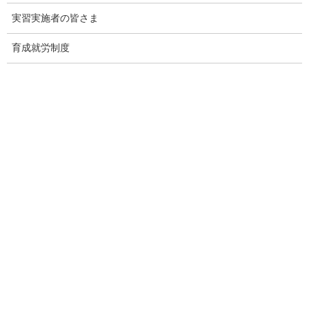
実習実施者の皆さま
育成就労制度
監理団体専門ホームページ制作＆MEO対
策サービス
メインページ
へ
Threads
Facebook
X
Hatena
LINE
Copy