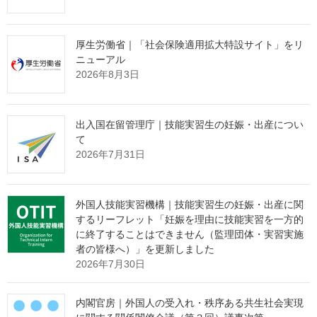
命令などの案
する省令案の概要（別添
２）
PDF
厚生労働省｜「社会保険適用拡大特設サイト」をリ
関連資料、
別紙（根拠法令一覧）（別添
ニューアル
その他
３）
PDF
2026年8月3日
資料の入手方法
–
備考
出入国在留管理庁｜技能実習生の妊娠・出産につい
て
問合せ先
外務省領事局旅券課 法令企
2026年7月31日
（所管省庁・部局名等）
画・総務班
意見提出前に、意見募集要領（提出先を含む）の全部を確認して
ください。
外国人技能実習機構｜技能実習生の妊娠・出産に関
するリーフレット「妊娠を理由に技能実習を一方的
に終了することはできません（監理団体・実習実施
者の皆様へ）」を更新しました
出典：e-Govパブリックコメント Webサイト
2026年7月30日
https://public-comment.e-gov.go.jp/pcm/detail?
CLASSNAME=PCMMSTDETAIL&id=350000221&Mode=0
内閣官房｜外国人の受入れ・秩序ある共生社会実現