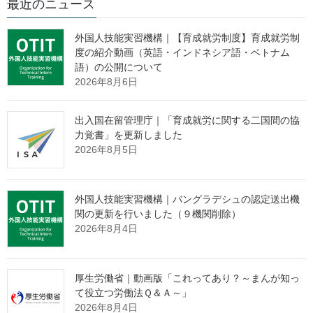
最近のニュース
案件番号
350000221
外国人技能実習機構｜【育成就労制度】育成就労制
定めようとする命令などの題
旅券法施行規則の一部を改正
度の紹介動画（英語・インドネシア語・ベトナム
名
する省令
語）の公開について
根拠法令条項
別紙（別添３）のとおり
2026年8月6日
行政手続法に基づく手続か
行政手続法に基づく手続
出入国在留管理庁｜「育成就労に関する二国間の協
力覚書」を更新しました
案の公示日
2025年4月16日
NEW
2026年8月5日
受付開始日時
2025年4月16日15時0分
受付締切日時
2025年5月16日14時59分
外国人技能実習機構｜バングラデシュの認定送出機
関の更新を行いました（９機関削除）
意見提出が30日未満の場合そ
2026年8月4日
の理由
意見募集要領（提出先を含
意見公募要領（別添１）
厚生労働省｜動画版「これってあり？～まんが知っ
む）
PDF
て役立つ労働法Ｑ＆Ａ～」
旅券法施行規則の一部を改正
2026年8月4日