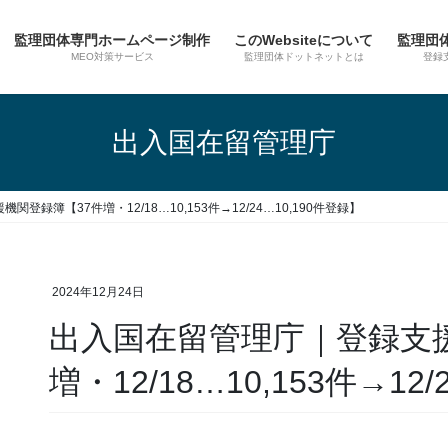
監理団体専門ホームページ制作
このWebsiteについて
監理団
MEO対策サービス
監理団体ドットネットとは
登録
出入国在留管理庁
登録簿【37件増・12/18…10,153件→12/24…10,190件登録】
2024年12月24日
出入国在留管理庁｜登録支援
増・12/18…10,153件→12