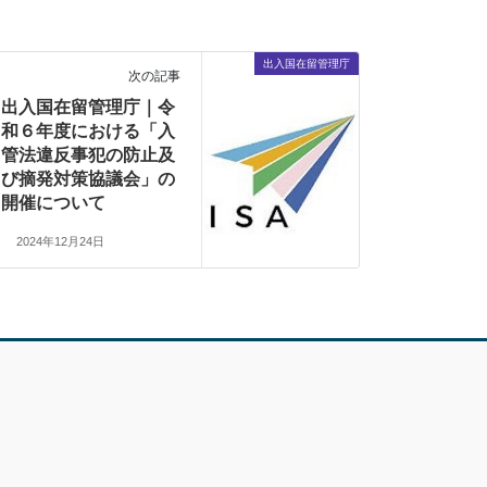
出入国在留管理庁
次の記事
出入国在留管理庁｜令
和６年度における「入
管法違反事犯の防止及
び摘発対策協議会」の
開催について
2024年12月24日