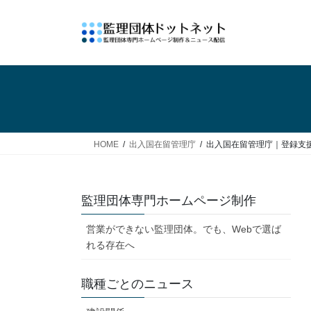
コ
ナ
ン
ビ
テ
ゲ
ン
ー
ツ
シ
へ
ョ
ス
ン
キ
に
ッ
移
HOME
出入国在留管理庁
出入国在留管理庁｜登録支援機関
プ
動
監理団体専門ホームページ制作
営業ができない監理団体。でも、Webで選ば
れる存在へ
職種ごとのニュース