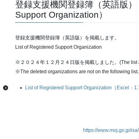
登録支援機関登録簿（英語版）（List 
Support Organization）
登録支援機関登録簿（英語版）を掲載します。
List of Registered Support Organization
※２０２４年１２月２４日版を掲載しました。(The list as of
※The deleted organizations are not on the following list.
List of Registered Support Organization（Excel：
https://www.moj.go.jp/is