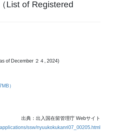
of Registered
 December ２４, 2024)
1.7MB）
出典：出入国在留管理庁 Webサイト
a/applications/ssw/nyuukokukanri07_00205.html