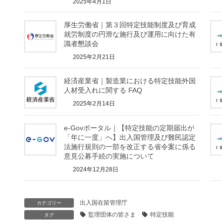
2025年4月1日
厚生労働省｜第３回特定技能制度及び育成
就労制度の円滑な施行及び運用に向けた有
識者懇談会
2025年2月21日
経済産業省｜製造業における特定技能外国
人材受入れに関する FAQ
2025年2月14日
e-Govポータル｜【特定技能の定期届出が
「年に一度」へ】出入国管理及び難民認定
法施行規則の一部を改正する省令案に係る
意見公募手続の実施について
2024年12月28日
出入国在留管理庁
カテゴリー
監理団体の皆さま
特定技能
タグ