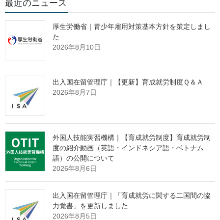
最近のニュース
厚生労働省｜青少年雇用対策基本方針を策定しまし
令和 7 年 2 月 14 日（金）時点版
た
2026年8月10日
出典：経済産業省 Webサイト
https://www.sswm.go.jp/assets/img/top/ukeire_faq.pdf
出入国在留管理庁｜【更新】育成就労制度Ｑ＆Ａ
2026年8月7日
監理団体の理事長様へ 特別なお
知らせ
外国人技能実習機構｜【育成就労制度】育成就労制
度の紹介動画（英語・インドネシア語・ベトナム
語）の公開について
「営業活動ができない」
という監理団体特有の課題。
2026年8月6日
その制約の中で、どのように新規の受入企業様と出会っていくべ
きか。
出入国在留管理庁｜「育成就労に関する二国間の協
力覚書」を更新しました
その解決策として、インターネット上で24時間365日、
2026年8月5日
貴団体の強みを発信し続ける
"ホームページ制作"
サービスを提供