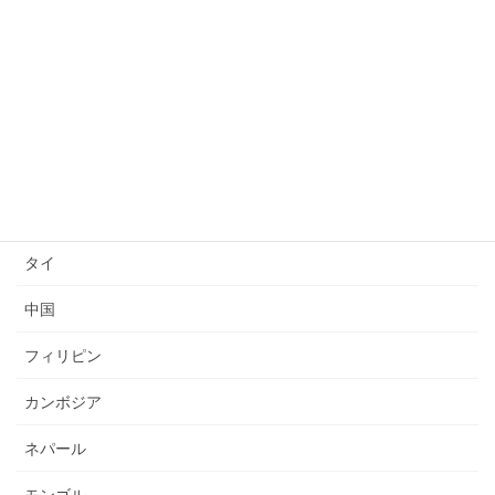
技能検定
送り出し国
ベトナム
インドネシア
ミャンマー
タイ
中国
フィリピン
カンボジア
ネパール
モンゴル