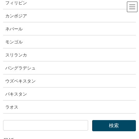
コ
ナ
フィリピン
ン
ビ
テ
ゲ
カンボジア
ン
ー
経済産業省
ツ
シ
ネパール
へ
ョ
ス
ン
モンゴル
HOME
経済産業省
キ
に
経済産業省｜製造業における特定技能外国人材受入れに関する FAQ
ッ
移
スリランカ
プ
動
2025年2月14日
バングラデシュ
経済産業省
ウズベキスタン
経済産業省｜製造業における特定
パキスタン
技能外国人材受入れに関する FAQ
ラオス
製造業における特定技能外国人材受
入れに関する FAQ