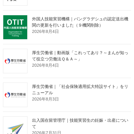
しております。
たった1社との出会いから、紹介の輪が自然と広がっていく。
外国人技能実習機構｜バングラデシュの認定送出機
そんな仕組みづくりに興味をお持ちの理事長様は、ぜひ下の画像
関の更新を行いました（９機関削除）
2026年8月4日
をクリックしてご確認ください。
厚生労働省｜動画版「これってあり？～まんが知っ
て役立つ労働法Ｑ＆Ａ～」
2026年8月4日
厚生労働省｜「社会保険適用拡大特設サイト」をリ
ニューアル
2026年8月3日
出入国在留管理庁｜技能実習生の妊娠・出産につい
て
監理団体専門ホームページ制作＆MEO対
2026年7月31日