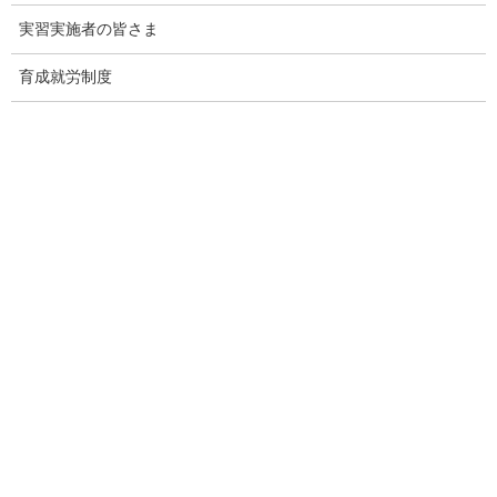
実習実施者の皆さま
出入国在留管理庁｜【新旧対照表】「特定技能外国人受入れに
関する運用要領」の一部改正について
育成就労制度
2025年4月1日
出入国在留管理庁｜【重要】特定技能制度における地域の共生
施策に関する連携
2025年3月19日
厚生労働省｜第３回特定技能制度及び育成就労制度の円滑な施
行及び運用に向けた有識者懇談会
2025年2月21日
出入国在留管理庁｜第２回特定技能制度及び育成就労制度の基
本方針及び分野別運用方針に関する有識者会議
2025年2月17日
出入国在留管理庁｜法定調書合計表の写しの取扱いの変更につ
いて
2025年1月23日