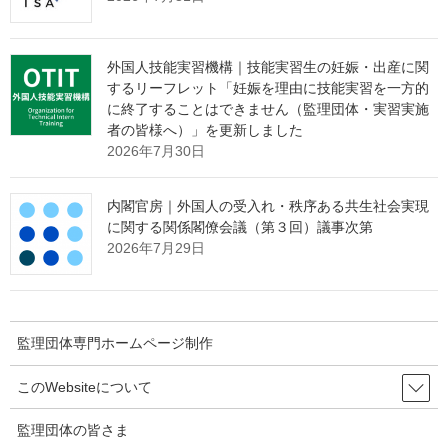
策サービス
メインページ
へ
外国人技能実習機構｜技能実習生の妊娠・出産に関
するリーフレット「妊娠を理由に技能実習を一方的
に終了することはできません（監理団体・実習実施
Threads
Facebook
X
者の皆様へ）」を更新しました
2026年7月30日
Hatena
LINE
Copy
内閣官房｜外国人の受入れ・秩序ある共生社会実現
関連記事
に関する関係閣僚会議（第３回）議事次第
2026年7月29日
出入国在留管理庁｜特定技能制度の介護分野に特有の事情に鑑
みて定める基準の改正について
2025年4月21日
監理団体専門ホームページ制作
このWebsiteについて
出入国在留管理庁｜【新旧対照表】「１号特定技能外国人支援
に関する運用要領-１号特定技能外国人支援計画の基準につい
て-」の一部改正について
監理団体の皆さま
2025年4月1日