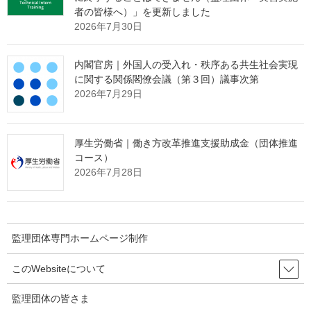
５ 分科会
者の皆様へ）」を更新しました
（１）アジア太平洋地域における難民保護
2026年7月30日
（２）アジア太平洋地域における外国人労働者の受入れ促進に
係る取組
内閣官房｜外国人の受入れ・秩序ある共生社会実現
６
講演（ルヴェン・メニクディウェラUNHCR高等弁務官補）
に関する関係閣僚会議（第３回）議事次第
（英語）（PDF）
2026年7月29日
７ 会議総括
議長総括（英語）
議長総括（日本語）
厚生労働省｜働き方改革推進支援助成金（団体推進
コース）
１２月１１日（水）
2026年7月28日
８ 東京出入国在留管理局羽田空港支局における視察
５ 法務大臣挨拶
監理団体専門ホームページ制作
このWebsiteについて
法務大臣挨拶（英語）（PDF)
※挨拶文のみ出席者に配布。
法務大臣挨拶（日本語）（PDF)
監理団体の皆さま