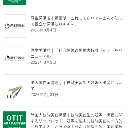
ジーランド、ネパール、フィリピン、ブルネイ、米国、ベトナ
ム、パキスタン、香港、ラオス
厚生労働省｜動画版「これってあり？～まんが知っ
て役立つ労働法Ｑ＆Ａ～」
４ 議事次第
2026年8月4日
１２月９日（月）
厚生労働省｜「社会保険適用拡大特設サイト」をリ
ニューアル
１
開会挨拶（出入国在留管理庁長官）（日本語）（PDF）
※
2026年8月3日
開会挨拶（英語）（PDF）
２
基調講演（エイミー・ポープIOM事務局長）（英語）
（PDF）
出入国在留管理庁｜技能実習生の妊娠・出産につい
３ 全体会合（プレゼンテーション）
て
議題：最近導入した出入国在留管理上の施策
2026年7月31日
１２月１０日（火）
外国人技能実習機構｜技能実習生の妊娠・出産に関
４ 全体会合（ディスカッション・質疑応答）
するリーフレット「妊娠を理由に技能実習を一方的
議題：最近導入した出入国在留管理上の施策
に終了することはできません（監理団体・実習実施