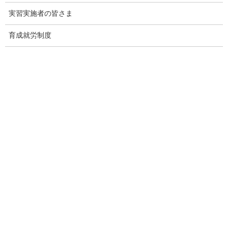
実習実施者の皆さま
６ フォーラムの様子
育成就労制度
開会挨拶を行う丸山出入国在留管理庁長官