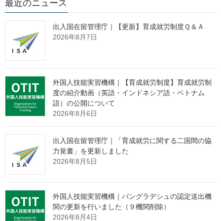
最近のニュース
ーラム
出入国在留管理庁｜【更新】育成就労制度Ｑ＆Ａ
2026年8月7日
１ 開催時期
令和６年１２月９日（月）から１１日（水）まで
外国人技能実習機構｜【育成就労制度】育成就労制
度の紹介動画（英語・インドネシア語・ベトナム
語）の公開について
２ 開催場所
2026年8月6日
出入国在留管理庁｜「育成就労に関する二国間の協
東京プリンスホテル（東京都港区芝公園３－３－１）
力覚書」を更新しました
2026年8月5日
３ 参加国・地域
外国人技能実習機構｜バングラデシュの認定送出機
関の更新を行いました（９機関削除）
インド、インドネシア、オーストラリア、カナダ、カンボジア、
2026年8月4日
韓国、シンガポール、スリランカ、タイ、中国、トルコ、ニュー