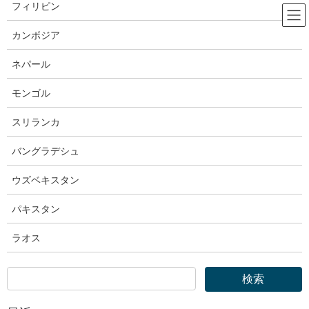
コ
ナ
フィリピン
ン
ビ
テ
ゲ
カンボジア
ン
ー
出入国在留管理庁
ツ
シ
ネパール
へ
ョ
ス
ン
モンゴル
HOME
出入国在留管理庁
キ
に
出入国在留管理庁｜第４回東京イミグレーション・フォーラムが開催されました
ッ
移
スリランカ
プ
動
2025年1月14日
バングラデシュ
出入国在留管理庁
ウズベキスタン
出入国在留管理庁｜第４回東京イミ
パキスタン
グレーション・フォーラムが開催
ラオス
されました
第４回東京イミグレーション・フォ