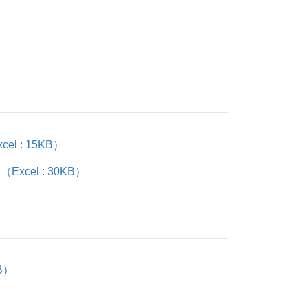
 : 15KB）
el : 30KB）
B）