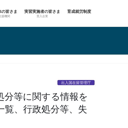
体の皆さま
実習実施者の皆さま
育成就労制度
支援機関
受入企業
）
出入国在留管理庁
処分等に関する情報を
一覧、行政処分等、失