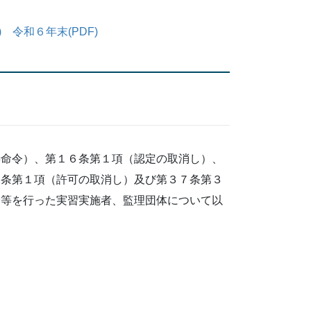
)
令和６年末(PDF)
命令）、第１６条第１項（認定の取消し）、
７条第１項（許可の取消し）及び第３７条第３
分等を行った実習実施者、監理団体について以