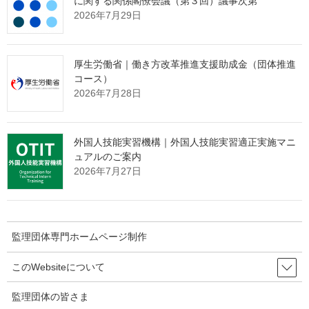
に関する関係閣僚会議（第３回）議事次第
2026年7月29日
「営業活動ができない」
という監理団体特有の課題。
その制約の中で、どのように新規の受入企業様と出会っていくべ
きか。
厚生労働省｜働き方改革推進支援助成金（団体推進
コース）
その解決策として、インターネット上で24時間365日、
2026年7月28日
貴団体の強みを発信し続ける
"ホームページ制作"
サービスを提供
しております。
外国人技能実習機構｜外国人技能実習適正実施マニ
たった1社との出会いから、紹介の輪が自然と広がっていく。
ュアルのご案内
そんな仕組みづくりに興味をお持ちの理事長様は、ぜひ下の画像
2026年7月27日
をクリックしてご確認ください。
監理団体専門ホームページ制作
このWebsiteについて
監理団体の皆さま