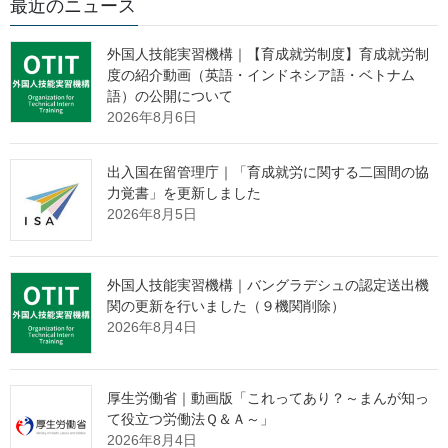
登録支援機関(Registered Support
最近のニュース
Organization)
外国人技能実習機構｜【育成就労制度】育成就労制
度の紹介動画（英語・インドネシア語・ベトナム
語）の公開について
登録支援機関登録簿
2026年8月6日
出入国在留管理庁｜「育成就労に関する二国間の協
登録支援機関登録簿を掲載します（随時更新）。
力覚書」を更新しました
2026年8月5日
２０２５年７月３０日現在 １０，４５５件登録
※以下の登録支援機関登録簿には、登録後に抹消された機関は掲
載されていません。
外国人技能実習機構｜バングラデシュの認定送出機
関の更新を行いました（９機関削除）
登録支援機関登録簿（Excel : 2.3MB）
2026年8月4日
登録支援機関登録簿（英語版）（List
of Registered Support
厚生労働省｜動画版「これってあり？～まんが知っ
て役立つ労働法Ｑ＆Ａ～」
Organization）
2026年8月4日