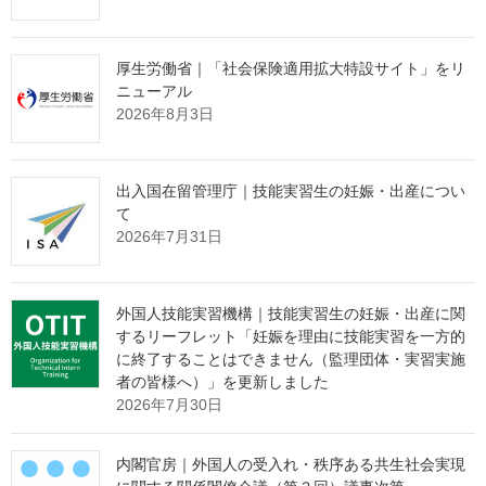
登録支援機関登録簿（英語版）を掲載します。
厚生労働省｜「社会保険適用拡大特設サイト」をリ
ニューアル
List of Registered Support Organization
2026年8月3日
※２０２５年７月３０日版を掲載しました。(The list as of July
30,2025)※The deleted organizations are not on the following list.
出入国在留管理庁｜技能実習生の妊娠・出産につい
List of Registered Support Organization（Excel : 1.7MB）
て
2026年7月31日
出典：出入国在留管理庁 Webサイト
https://www.moj.go.jp/isa/applications/ssw/nyuukokukanri07_0020
外国人技能実習機構｜技能実習生の妊娠・出産に関
5.html
するリーフレット「妊娠を理由に技能実習を一方的
に終了することはできません（監理団体・実習実施
者の皆様へ）」を更新しました
2026年7月30日
監理団体の理事長様へ 特別なお
知らせ
内閣官房｜外国人の受入れ・秩序ある共生社会実現