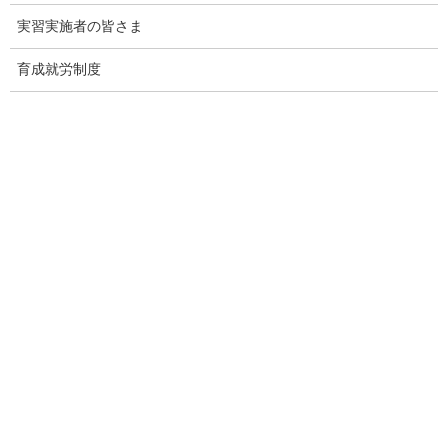
実習実施者の皆さま
育成就労制度
監理団体専門ホームページ制作＆MEO対
策サービス
メインページ
へ
Threads
Facebook
X
Hatena
LINE
Copy
関連記事
外国人技能実習機構｜【育成就労制度】育成就労制度の紹介動