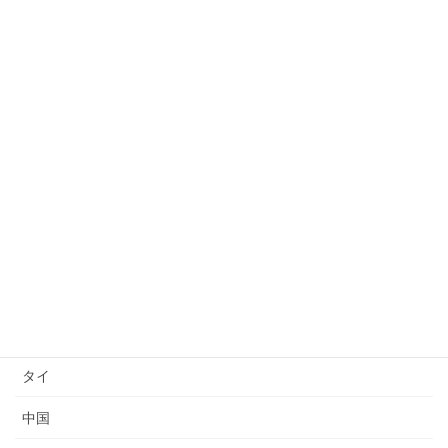
許可取り消し
日本語能力試験(JLPT)結果
日本語上達
技能検定
送り出し国
ベトナム
インドネシア
ミャンマー
タイ
中国