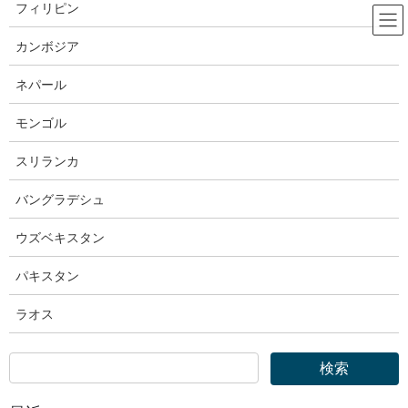
コ
ナ
フィリピン
ン
ビ
テ
ゲ
カンボジア
ン
ー
出入国在留管理庁
ツ
シ
ネパール
へ
ョ
ス
ン
モンゴル
HOME
出入国在留管理庁
キ
に
出入国在留管理庁｜登録支援機関登録簿【8件減・7/16…10,463件→10,455件登
ッ
移
スリランカ
録】
プ
動
バングラデシュ
2025年7月30日
ウズベキスタン
出入国在留管理庁
出入国在留管理庁｜登録支援機関登
パキスタン
録簿【8件減・7/16…10,463件
ラオス
→10,455件登録】