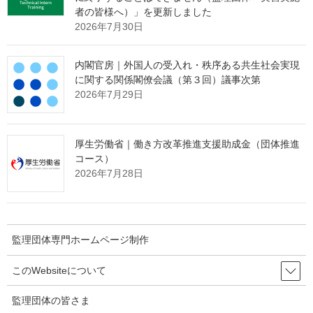
(4)
フィリピン
349,714人
人）
者の皆様へ）」を更新しました
2026年7月30日
（＋40,186
(5)
ネパール
273,229人
人）
内閣官房｜外国人の受入れ・秩序ある共生社会実現
（＋30,865
に関する関係閣僚会議（第３回）議事次第
(6)
インドネシア
230,689人
人）
2026年7月29日
（－ 678
(7)
ブラジル
211,229人
人）
厚生労働省｜働き方改革推進支援助成金（団体推進
（＋25,788
コース）
(8)
ミャンマー
160,362人
人）
2026年7月28日
（＋ 9,595
(9)
スリランカ
73,067人
人）
（＋ 978
監理団体専門ホームページ制作
(10)
台湾
71,125人
人）
このWebsiteについて
監理団体の皆さま
３ 在留資格別 －第２表、第３