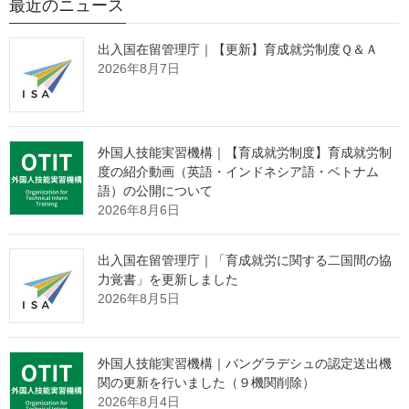
最近のニュース
出入国在留管理庁｜【更新】育成就労制度Ｑ＆Ａ
１ 在留外国人数 －第１表、第２
2026年8月7日
表、第３表、第４表、第５表、第６
表、第１図－
外国人技能実習機構｜【育成就労制度】育成就労制
度の紹介動画（英語・インドネシア語・ベトナム
令和７年６月末現在における中長期在留者数（注１）は、368万
語）の公開について
6,327人、特別永住者数は、27万292人で、これらを合わせた在留
2026年8月6日
外国人数は、395万6,619人となり、前年末（376万8,977人）に比
べ、18万7,642人（5.0％）増加しました。
出入国在留管理庁｜「育成就労に関する二国間の協
力覚書」を更新しました
性別では、男性が、201万8,228人（構成比51.0％）、女性が、
2026年8月5日
193万8,334人（同49.0％）、その他（注２）が、57人でした。
外国人技能実習機構｜バングラデシュの認定送出機
２ 国籍・地域別 －第１表、第２
関の更新を行いました（９機関削除）
2026年8月4日
表、第５表、第２図－