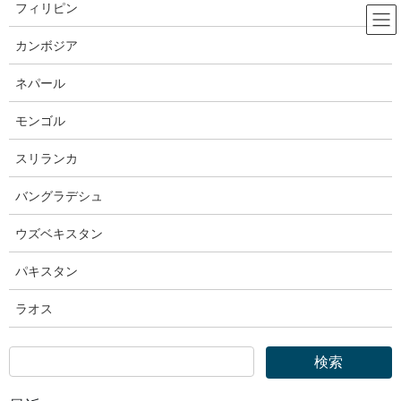
コ
ナ
フィリピン
ン
ビ
テ
ゲ
カンボジア
ン
ー
出入国在留管理庁
ツ
シ
ネパール
へ
ョ
ス
ン
モンゴル
HOME
出入国在留管理庁
キ
に
出入国在留管理庁｜令和７年６月末現在における在留外国人数について
ッ
移
スリランカ
プ
動
2025年11月6日
バングラデシュ
出入国在留管理庁
ウズベキスタン
出入国在留管理庁｜令和７年６月末
パキスタン
現在における在留外国人数につい
ラオス
て
令和７年６月末の在留外国人数は、395万6,619人（前年末
比18万7,642人、5.0％増）で、過去最高を更新