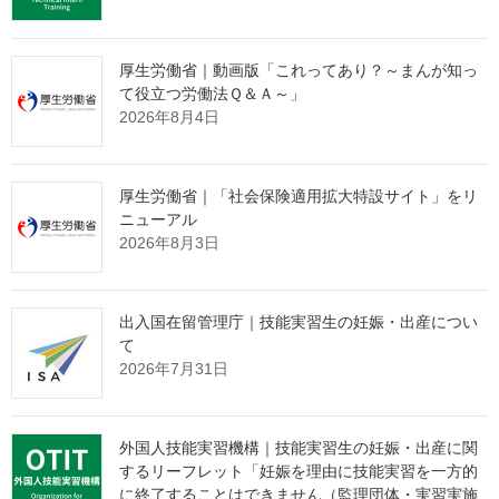
厚生労働省｜動画版「これってあり？～まんが知っ
在留カード及び特別永住者証明書上に表記された国籍・地域の数
て役立つ労働法Ｑ＆Ａ～」
は、196（無国籍を除く。）でした。
2026年8月4日
上位10か国・地域では、ブラジルを除き、いずれも前年末に比べ
増加しました。
厚生労働省｜「社会保険適用拡大特設サイト」をリ
ニューアル
また、令和６年末時点で第12位であったスリランカが第９位とな
2026年8月3日
りました。
（＋27,452
(1)
中国
900,738人
出入国在留管理庁｜技能実習生の妊娠・出産につい
人）
て
（＋26,122
2026年7月31日
(2)
ベトナム
660,483人
人）
（＋ 346
(3)
韓国
409,584人
外国人技能実習機構｜技能実習生の妊娠・出産に関
人）
するリーフレット「妊娠を理由に技能実習を一方的
（＋ 8,196
に終了することはできません（監理団体・実習実施