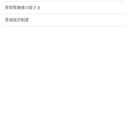
表、第６表、第３図－
実習実施者の皆さま
育成就労制度
在留資格別では、「永住者」が最も多く、次いで、「技術・人文
知識・国際業務」、「技能実習」（注３）、「留学」、「特定技
能」（注４）と続いています。
（＋13,974
(1)
永住者
932,090人
人）
技術・人文知
（＋39,403
(2)
458,109人
識・国際業務
人）
（－ 7,163
(3)
技能実習
449,432人
人）
（＋33,069
(4)
留学
435,203人
人）
（＋51,730
(5)
特定技能
336,196人
人）