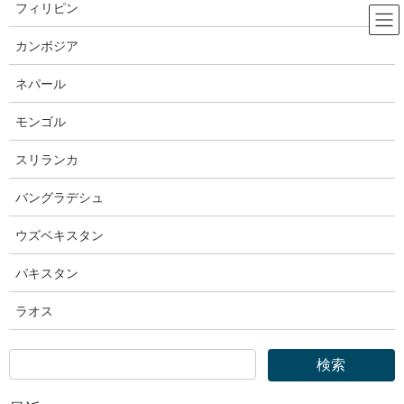
コ
ナ
フィリピン
ン
ビ
テ
ゲ
カンボジア
ン
ー
出入国在留管理庁
ツ
シ
ネパール
へ
ョ
ス
ン
モンゴル
HOME
出入国在留管理庁
出入国在留管理庁｜ 「通算在留期間」を更新
キ
に
ッ
移
スリランカ
プ
動
2025年11月12日
バングラデシュ
出入国在留管理庁
出入国在留管理庁｜ 「通算在留期
ウズベキスタン
間」を更新
パキスタン
ラオス
通算在留期間