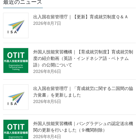
最近のニュース
在留資格「特定技能２号」については、通算在留期間に上限は
ありませんが、在留資格「特定技能１号」については、通算在留
出入国在留管理庁｜【更新】育成就労制度Ｑ＆Ａ
期間が原則５年以内でなければなりません。 「特定技能１号」
2026年8月7日
の通算在留期間には、「特定技能１号」で在留中の就労していな
い期間や、再入国許可による出国期間（みなし再入国許可による
出国期間も含む。）のほか、
「特定技能１号」への移行を希望する場合の在留資格「特定活
外国人技能実習機構｜【育成就労制度】育成就労制
動」
の在留期間についても含まれます。 ただし、再入国許可に
度の紹介動画（英語・インドネシア語・ベトナム
語）の公開について
より出国（みなし再入国許可による出国を含む。）したものの、
2026年8月6日
新型コロナウイルス感染症の感染拡大防止のための上陸を拒否す
る措置などのやむを得ない事情により再入国することができなか
った期間、産前産後休業期間・育児休業期間や病気・怪我による
出入国在留管理庁｜「育成就労に関する二国間の協
休業期間については、通算在留期間には含まれません。 また、
力覚書」を更新しました
特定技能２号評価試験等に不合格となった１号特定技能外国人の
2026年8月5日
うち、一定の要件を満たすものについては、当分の間、５年を超
えて在留することについて相当の理由があると認められる場合に
該当し、通算在留期間が６年となります。 「特定技能１号」で
外国人技能実習機構｜バングラデシュの認定送出機
の通算在留期間を把握しようとする場合は、申請人の出入国記録
関の更新を行いました（９機関削除）
2026年8月4日
を用いて計算いただく方法があります。開示請求の際は、請求書