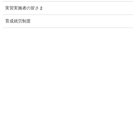
実習実施者の皆さま
２ 産前産後休業・育児休業
育成就労制度
要件の概要
産前産後休業期間・育児休業期間とは、労働基準法に基づく産
前産後休業（産前６週間（多胎妊娠の場合は１４週間）・産後８
週間）、及び育児休業・介護休業等育児又は家族介護を行う労働
者の福祉に関する法律（以下「育児・介護休業法」という。）に
基づく育児休業期間（子が１歳に達するまで。ただし、育児・介
護休業法に基づき、保育所などに入所できない場合に限り、１歳
６か月まで（再延長で２歳まで）。育児休業を延長した場合には
当該期間）において、１号特定技能外国人としての活動が行えな
い期間を指します。