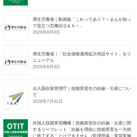
の余白に「通算在留期間の確認のため」と明記してください。出
入国記録の開示請求の詳細については、
厚生労働省｜動画版「これってあり？～まんが知っ
「出入（帰）国記録に係る開示請求について」
を御確認くださ
て役立つ労働法Ｑ＆Ａ～」
い。 なお、出入国記録は、申請人本人の出入国歴のほか、付与
2026年8月4日
された在留資格や許可年月日等を記載したものであり、通算在留
期間の算定結果を記載したものではありません。地方出入国在留
管理局の開示請求窓口や電話では、通算在留期間の算定を含め出
厚生労働省｜「社会保険適用拡大特設サイト」をリ
入国記録に関するお問合せは一切受け付けていないため御留意願
ニューアル
います。
2026年8月3日
出入国在留管理庁｜技能実習生の妊娠・出産につい
１ 再入国することができなかった
て
１号特定技能外国人
2026年7月31日
外国人技能実習機構｜技能実習生の妊娠・出産に関
在留資格認定証明書交付申請・在留
するリーフレット「妊娠を理由に技能実習を一方的
資格変更許可申請・在留期間更新許
に終了することはできません（監理団体・実習実施