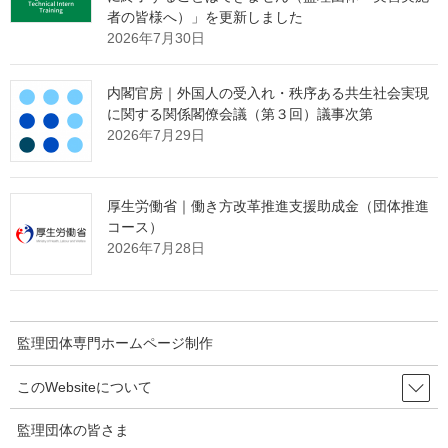
者の皆様へ）」を更新しました
可申請
2026年7月30日
再入国許可により出国（みなし再入国許可による出国を含
内閣官房｜外国人の受入れ・秩序ある共生社会実現
む。）したものの、新型コロナウイルス感染症の感染拡大防止の
に関する関係閣僚会議（第３回）議事次第
ための上陸を拒否する措置などのやむを得ない事情により再入国
2026年7月29日
することができなかった期間中も「特定技能１号」の在留資格は
継続しますが、当該期間は５年の通算在留期間には含まれないた
め、本取扱いを希望する場合は５年の通算在留期間が満了する前
厚生労働省｜働き方改革推進支援助成金（団体推進
（概ね３か月前）に、下記の疎明資料を添付した上で、当該期間
コース）
2026年7月28日
に応じた在留資格認定証明書交付申請、在留資格変更許可申請又
は在留期間更新許可申請をし、疎明資料から当該期間が確認で
き、その在留を適当と認めるに足りる相当の理由があるときに限
り、許可がされます。
監理団体専門ホームページ制作
(1) 在留資格「特定技能１号」の在留諸申請に係る提出書類
(2) 再入国出国期間に関する申立書（参考様式第１－２８号）
このWebsiteについて
(3) やむを得ない事情により再入国できなかったことを疎明す
る資料
監理団体の皆さま