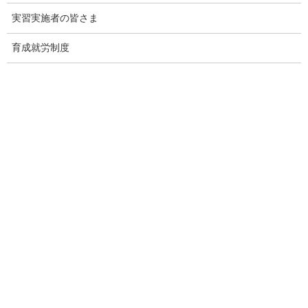
実習実施者の皆さま
長時間労働が疑われる事業場に対する令和４年度の監督指導
結果を公表します［PDF形式：1.3MB］
育成就労制度
出典：厚生労働省 Webサイト
https://www.mhlw.go.jp/stf/newpage_34504.html
監理団体の理事長様へ 特別なお
知らせ
「営業活動ができない」
という監理団体特有の課題。
その制約の中で、どのように新規の受入企業様と出会っていくべ
きか。
その解決策として、インターネット上で24時間365日、