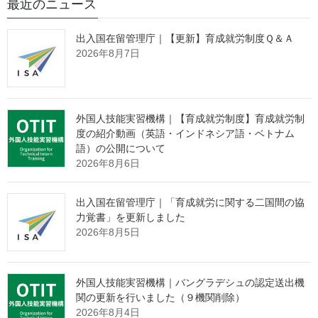
最近のニュース
照会先
出入国在留管理庁｜【更新】育成就労制度Ｑ＆Ａ
労働基準局 監督課 過重労働特別対策室
2026年8月7日
室長 岡田 直樹
中央労働基準監察監督官 米村 慎二
(代表電話) 03 (5253) 1111
（内線 5589、5630）
外国人技能実習機構｜【育成就労制度】育成就労制
(直通電話) 03 (3502) 5308
度の紹介動画（英語・インドネシア語・ベトナム
語）の公開について
報道関係者各位
2026年8月6日
出入国在留管理庁｜「育成就労に関する二国間の協
長時間労働が疑われる事業場に対す
力覚書」を更新しました
る令和４年度の監督指導結果を公表
2026年8月5日
します
外国人技能実習機構｜バングラデシュの認定送出機
関の更新を行いました（９機関削除）
厚生労働省では、このたび、令和４年度に長時間労働が疑われ
2026年8月4日