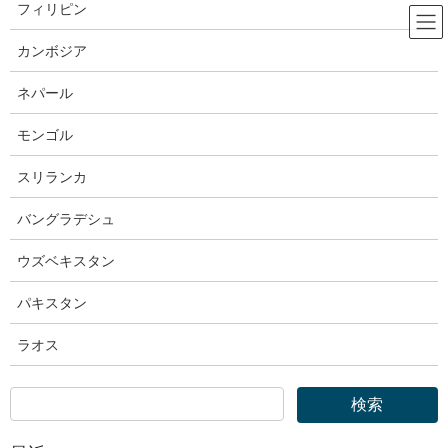
コ
ナ
フィリピン
ン
ビ
テ
ゲ
カンボジア
ン
ー
厚生労働省
ツ
シ
ネパール
へ
ョ
ス
ン
モンゴル
HOME
厚生労働省
キ
に
厚生労働省｜長時間労働が疑われる事業場に対する令和４年度の監督指導結果を
ッ
移
スリランカ
公表します
プ
動
バングラデシュ
2023年8月3日
ウズベキスタン
厚生労働省
厚生労働省｜長時間労働が疑われ
パキスタン
る事業場に対する令和４年度の監
ラオス
督指導結果を公表します
令和5年8月03日（木）