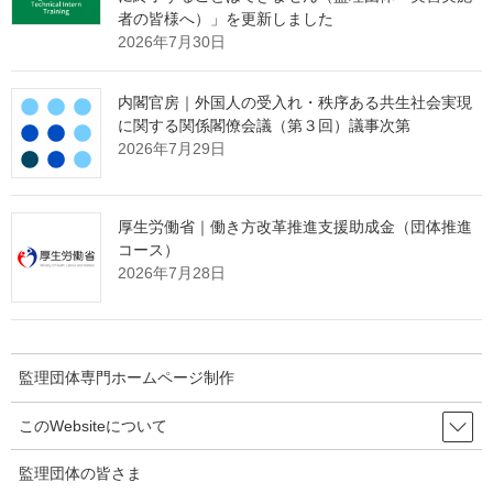
者の皆様へ）」を更新しました
１ 違法な時間外労働があったもの：14,147事業場（42.6％）
2026年7月30日
うち、時間外・休日労働の実績が最も長い労働者の時間数が
月80時間を超えるもの：5,247事業場（37.1％）
内閣官房｜外国人の受入れ・秩序ある共生社会実現
うち、月100時間を超えるもの：3,320事業場（23.5％）
に関する関係閣僚会議（第３回）議事次第
うち、月150時間を超えるもの：752事業場（ 5.3％）
2026年7月29日
うち、月200時間を超えるもの：168事業場（ 1.2％）
２ 賃金不払残業があったもの：3,006事業場（9.0％）
厚生労働省｜働き方改革推進支援助成金（団体推進
コース）
３ 過重労働による健康障害防止措置が未実施のもの：8,852事業
2026年7月28日
場（26.6％）
（３）主な健康障害防止に関する指導の状況［(1)のうち、健康障
害防止のため指導票を交付した事業場］
監理団体専門ホームページ制作
１ 過重労働による健康障害防止措置が不十分なため改善を指導
したもの：13,296事業場（40.0％）
このWebsiteについて
２ 労働時間の把握が不適正なため指導したもの：6,069事業場
監理団体の皆さま
（18.3％）