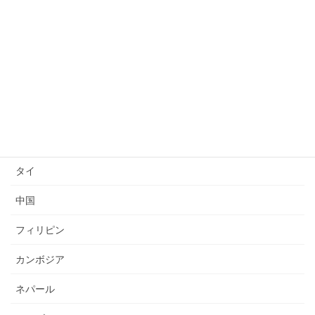
技能検定
送り出し国
ベトナム
インドネシア
ミャンマー
タイ
中国
フィリピン
カンボジア
ネパール