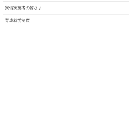
【別紙１～５】監理団体に対する許可取消しの内容及び技能
実習実施者の皆さま
実習計画の認定の取消しの内容［PDF形式：76KB］
育成就労制度
【別紙６】参照条文［PDF形式：90KB］
出典：厚生労働省 Webサイト
https://www.mhlw.go.jp/stf/newpage_40798.html
監理団体の理事長様へ 特別なお
知らせ
「営業活動ができない」
という監理団体特有の課題。
その制約の中で、どのように新規の受入企業様と出会っていくべ
きか。
その解決策として、インターネット上で24時間365日、