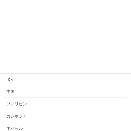
日本語上達
技能検定
送り出し国
ベトナム
インドネシア
ミャンマー
タイ
中国
フィリピン
カンボジア
ネパール