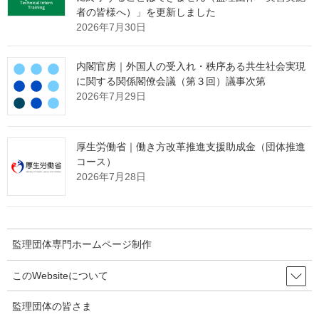
２ 技能実習計画の認定の取消しを行った実習実施者
者の皆様へ）」を更新しました
(１) 児島段ボール株式会社（代表取締役 児嶋 圭多朗、
2026年7月30日
代表取締役 児嶋 庄次朗）
(２) 株式会社伸和建設（代表取締役 野見山 良介）
内閣官房｜外国人の受入れ・秩序ある共生社会実現
(３) 松木産業株式会社（代表取締役 松木 喜一、代表取
に関する関係閣僚会議（第３回）議事次第
締役 松木 一史）
2026年7月29日
(４) マルトモ株式会社（代表取締役 明関 眸）
■別紙１ 監理団体に対する取消しの内容（四国国際交流事業
厚生労働省｜働き方改革推進支援助成金（団体推進
協同組合）
コース）
■別紙２ 技能実習計画の認定の取消しの内容（児島段ボール
2026年7月28日
株式会社）
■別紙３ 技能実習計画の認定の取消しの内容（株式会社伸和
建設）
■別紙４ 技能実習計画の認定の取消しの内容（松木産業株式
監理団体専門ホームページ制作
会社）
■別紙５ 技能実習計画の認定の取消しの内容（マルトモ株式
このWebsiteについて
会社）
■別紙６ 参照条文
監理団体の皆さま