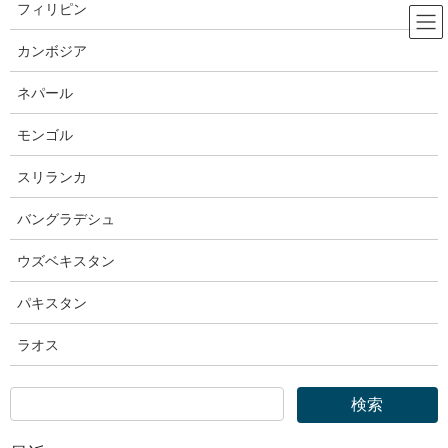
コ
ナ
フィリピン
ン
ビ
テ
ゲ
カンボジア
ン
ー
厚生労働省
ツ
シ
ネパール
へ
ョ
ス
ン
モンゴル
HOME
厚生労働省
キ
に
厚生労働省｜技能実習法に基づく行政処分等を行いました
ッ
移
スリランカ
プ
動
2024年7月1日
バングラデシュ
厚生労働省
ウズベキスタン
厚生労働省｜技能実習法に基づく行
パキスタン
政処分等を行いました
ラオス
令和6年7月01日（月）
照会先