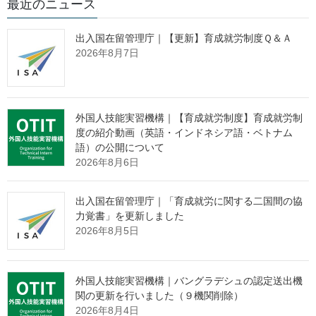
最近のニュース
人材開発統括官付
技能実習業務指導室
室長 藤井 剛
出入国在留管理庁｜【更新】育成就労制度Ｑ＆Ａ
2026年8月7日
適正化指導専門官 小川 直紀
(代表電話)03(5253)1111(内線)5879
(直通電話)03(3595)3395
外国人技能実習機構｜【育成就労制度】育成就労制
報道関係者各位
度の紹介動画（英語・インドネシア語・ベトナム
語）の公開について
2026年8月6日
技能実習法に基づく行政処分等を行
出入国在留管理庁｜「育成就労に関する二国間の協
いました
力覚書」を更新しました
2026年8月5日
法務省と厚生労働省は、令和６年７月１日付けで、四国国際交
流事業協同組合に対し、監理団体の許可の取消しを行いました。
外国人技能実習機構｜バングラデシュの認定送出機
また、出入国在留管理庁と厚生労働省は、同日付けで、児島段
関の更新を行いました（９機関削除）
ボール株式会社、株式会社伸和建設、松木産業株式会社、マルト
2026年8月4日