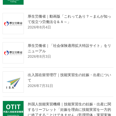
モ株式会社に対し、技能実習計画の認定の取消しを行いました。
詳細は、下記のとおりです。
厚生労働省｜動画版「これってあり？～まんが知っ
記
て役立つ労働法Ｑ＆Ａ～」
2026年8月4日
＜監理団体に対する許可の取消しの
厚生労働省｜「社会保険適用拡大特設サイト」をリ
内容（詳細は別紙１）＞
ニューアル
2026年8月3日
１ 監理団体の許可の取消しを行った監理団体
(１) 四国国際交流事業協同組合（代表理事 川原 弘）
出入国在留管理庁｜技能実習生の妊娠・出産につい
て
2026年7月31日
＜技能実習計画の認定の取消しの内
容（詳細は別紙２から別紙５まで）
＞
外国人技能実習機構｜技能実習生の妊娠・出産に関
するリーフレット「妊娠を理由に技能実習を一方的
に終了することはできません（監理団体・実習実施