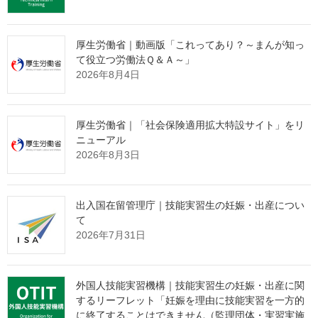
び育成
日）
就労法
の関係
厚生労働省｜動画版「これってあり？～まんが知っ
省令に
て役立つ労働法Ｑ＆Ａ～」
関する
2026年8月4日
論点に
ついて
厚生労働省｜「社会保険適用拡大特設サイト」をリ
ニューアル
2026年8月3日
出典：厚生労働省 Webサイト
https://www.mhlw.go.jp/stf/newpage_50156.html
出入国在留管理庁｜技能実習生の妊娠・出産につい
て
監理団体の理事長様へ 特別なお
2026年7月31日
知らせ
外国人技能実習機構｜技能実習生の妊娠・出産に関
「営業活動ができない」
という監理団体特有の課題。
するリーフレット「妊娠を理由に技能実習を一方的
に終了することはできません（監理団体・実習実施
その制約の中で、どのように新規の受入企業様と出会っていくべ