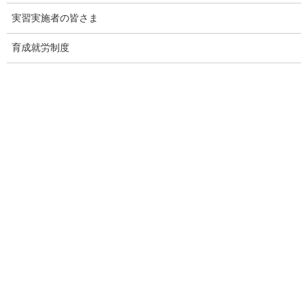
実習実施者の皆さま
育成就労制度
監理団体専門ホームページ制作＆MEO対
策サービス
メインページ
へ
Threads
Facebook
X
Hatena
LINE
Copy
関連記事
外国人技能実習機構｜【育成就労制度】分野別運用要領（外食
業分野）を掲載しました
2026年7月15日