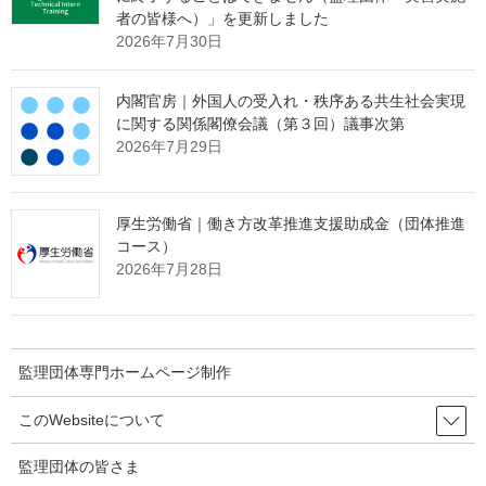
者の皆様へ）」を更新しました
きか。
2026年7月30日
その解決策として、インターネット上で24時間365日、
貴団体の強みを発信し続ける
"ホームページ制作"
サービスを提供
内閣官房｜外国人の受入れ・秩序ある共生社会実現
しております。
に関する関係閣僚会議（第３回）議事次第
2026年7月29日
たった1社との出会いから、紹介の輪が自然と広がっていく。
そんな仕組みづくりに興味をお持ちの理事長様は、ぜひ下の画像
をクリックしてご確認ください。
厚生労働省｜働き方改革推進支援助成金（団体推進
コース）
2026年7月28日
監理団体専門ホームページ制作
このWebsiteについて
監理団体の皆さま