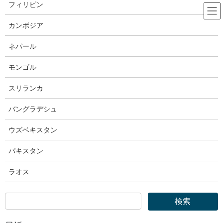
コ
ナ
フィリピン
ン
ビ
テ
ゲ
カンボジア
ン
ー
厚生労働省
ツ
シ
ネパール
へ
ョ
ス
ン
モンゴル
HOME
厚生労働省
キ
に
厚生労働省｜特定技能制度及び育成就労制度の円滑な施行及び運用に向けた有識
ッ
移
スリランカ
者懇談会
プ
動
バングラデシュ
2025年2月18日
ウズベキスタン
厚生労働省
厚生労働省｜特定技能制度及び育成
パキスタン
就労制度の円滑な施行及び運用に
ラオス
向けた有識者懇談会
議事録
開催案