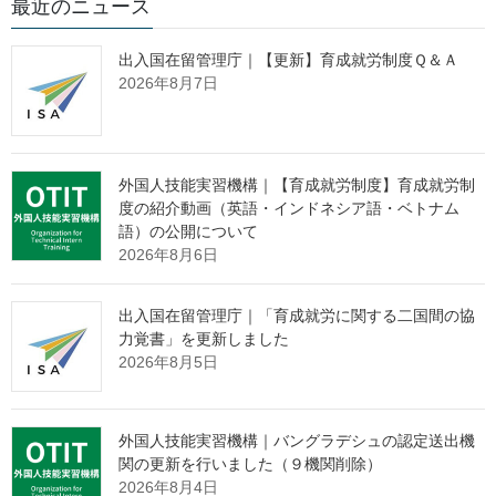
最近のニュース
回数
開催日
議題等
／議事
資料等
内
要旨
出入国在留管理庁｜【更新】育成就労制度Ｑ＆Ａ
（１）
2026年8月7日
改正入
管法及
2025年2
び育成
月13日
就労法
開催案
第２回
（令和7
外国人技能実習機構｜【育成就労制度】育成就労制
の関係
内
年2月13
度の紹介動画（英語・インドネシア語・ベトナム
省令に
日）
語）の公開について
関する
2026年8月6日
論点に
ついて
出入国在留管理庁｜「育成就労に関する二国間の協
（１）
力覚書」を更新しました
懇談会
2026年8月5日
の開催
につい
て
2025年2
（２）
外国人技能実習機構｜バングラデシュの認定送出機
月6日
改正入
関の更新を行いました（９機関削除）
（令和7
開催案
第１回
管法及
資料
2026年8月4日
年2月6
内