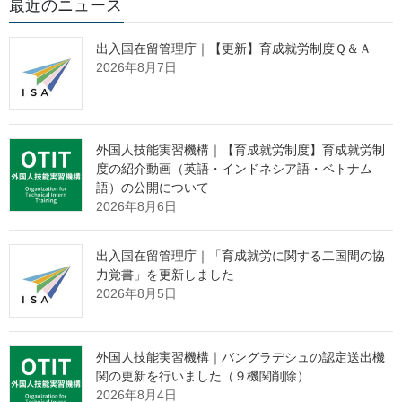
最近のニュース
出入国在留管理庁｜【更新】育成就労制度Ｑ＆Ａ
議事次第
2026年8月7日
令和７年５月９日（金）
１０：００～１２：００
外国人技能実習機構｜【育成就労制度】育成就労制
於：TKP新橋カンファレンスセンター ホール14F
度の紹介動画（英語・インドネシア語・ベトナム
語）の公開について
1.
開会
2026年8月6日
2.
議事 （１）介護人材確保の現状について
出入国在留管理庁｜「育成就労に関する二国間の協
3.
閉会
力覚書」を更新しました
2026年8月5日
当日配付資料
外国人技能実習機構｜バングラデシュの認定送出機
関の更新を行いました（９機関削除）
議事次第［PDF形式：61KB］
2026年8月4日