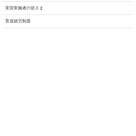
実習実施者の皆さま
育成就労制度
監理団体専門ホームページ制作＆MEO対
策サービス
メインページ
へ
Threads
Facebook
X
Hatena
LINE
Copy