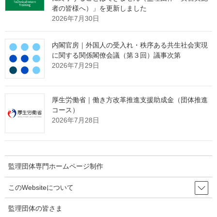
者の皆様へ）」を更新しました
2026年7月30日
監理団体の理事長様へ 特別なお
知らせ
内閣官房｜外国人の受入れ・秩序ある共生社会実現
に関する関係閣僚会議（第３回）議事次第
2026年7月29日
「営業活動ができない」
という監理団体特有の課題。
その制約の中で、どのように新規の受入企業様と出会っていくべ
きか。
厚生労働省｜働き方改革推進支援助成金（団体推進
コース）
その解決策として、インターネット上で24時間365日、
2026年7月28日
貴団体の強みを発信し続ける
"ホームページ制作"
サービスを提供
しております。
たった1社との出会いから、紹介の輪が自然と広がっていく。
監理団体専門ホームページ制作
そんな仕組みづくりに興味をお持ちの理事長様は、ぜひ下の画像
をクリックしてご確認ください。
このWebsiteについて
監理団体の皆さま