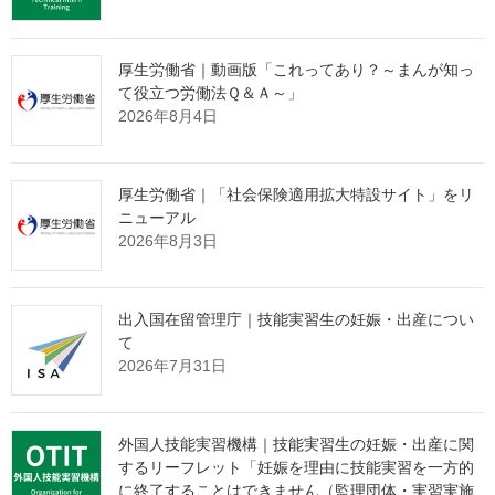
資料1_福祉人材確保専門委員会の設置について［PDF形式：
94KB］
厚生労働省｜動画版「これってあり？～まんが知っ
資料2_今後のスケジュール（案）［PDF形式：126KB］
て役立つ労働法Ｑ＆Ａ～」
2026年8月4日
資料3_「2040年に向けたサービス提供体制等の_あり方」検
討会の検討状況について［PDF形式：965KB］
資料4_「2040年に向けたサービス提供体制等の_あり方」検
厚生労働省｜「社会保険適用拡大特設サイト」をリ
討会中間まとめ［PDF形式：1.8MB］
ニューアル
2026年8月3日
資料5_介護人材確保の現状について［PDF形式：9.6MB］
資料6_「2040年に向けたサービス提供体制等のあり方検討
会」中間まとめを_踏まえた論点［PDF形式：215KB］
出入国在留管理庁｜技能実習生の妊娠・出産につい
て
参考資料_介護職員の処遇改善について［PDF形式：2.0MB］
2026年7月31日
出典：厚生労働省 Webサイト
外国人技能実習機構｜技能実習生の妊娠・出産に関
https://www.mhlw.go.jp/stf/newpage_57663.html
するリーフレット「妊娠を理由に技能実習を一方的
に終了することはできません（監理団体・実習実施