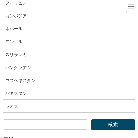
コ
ナ
フィリピン
ン
ビ
テ
ゲ
カンボジア
ン
ー
厚生労働省
ツ
シ
ネパール
へ
ョ
ス
ン
モンゴル
HOME
厚生労働省
厚生労働省｜第１回福祉人材確保専門委員会 資料
キ
に
ッ
移
スリランカ
プ
動
2025年5月27日
バングラデシュ
厚生労働省
厚生労働省｜第１回福祉人材確保専
ウズベキスタン
門委員会 資料
パキスタン
ラオス
社会・援護局福祉基盤課
総務係長 平嶋 由人 (2863)
(代表電話) 03 (5253) 1111
(直通電話) 03 (3595) 2616