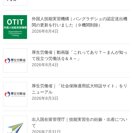
いての届出状況を取りまとめましたので、公表します。
外国人雇用状況の届出制度は、労働施策の総合的な推進並びに
労働者の雇用の安定及び職業生活の充実等に関する法律に基づ
外国人技能実習機構｜バングラデシュの認定送出機
き、外国人労働者の雇用管理の改善や再就職支援等を目的とし、
関の更新を行いました（９機関削除）
すべての事業主に、外国人の雇入れ・離職時に、氏名、在留資
2026年8月4日
格、在留期間等を確認し、厚生労働大臣（ハローワーク）へ届け
出ることを義務付けています。
届出の対象は、事業主に雇用される外国人労働者（特別永住
厚生労働省｜動画版「これってあり？～まんが知っ
者、在留資格「外交」・「公用」の者を除く。）で、数値は事業
て役立つ労働法Ｑ＆Ａ～」
2026年8月4日
主から提出のあった届出件数であり、令和７年10月末時点の雇用
状況を集計したものです。
厚生労働省｜「社会保険適用拡大特設サイト」をリ
届出状況のポイント
ニューアル
2026年8月3日
外国人労働者数は2,571,037人で前年比268,450人増加し、
届出が義務化された平成19年以降、過去最多であり、対前
出入国在留管理庁｜技能実習生の妊娠・出産につい
年増加率は11.7％と前年の12.4%から0.7ポイント減少。
て
2026年7月31日