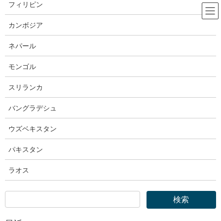
コ
ナ
フィリピン
ン
ビ
テ
ゲ
カンボジア
ン
ー
厚生労働省
ツ
シ
ネパール
へ
ョ
ス
ン
モンゴル
HOME
厚生労働省
キ
に
厚生労働省｜「外国人雇用状況」の届出状況まとめ（令和７年10月末時点）
ッ
移
スリランカ
プ
動
2026年3月13日
バングラデシュ
厚生労働省
ウズベキスタン
厚生労働省｜「外国人雇用状況」の
パキスタン
届出状況まとめ（令和７年10月末
ラオス
時点）
照会先