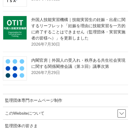
外国人を雇用する事業所数は371,215所で前年比29,128所増
加、届出義務化以降、過去最多であり、対前年増加率は
8.5％と前年の7.3％から1.2ポイント上昇。
外国人技能実習機構｜技能実習生の妊娠・出産に関
国籍別では、ベトナムが最も多く605,906人（外国人労働者
するリーフレット「妊娠を理由に技能実習を一方的
数全体の23.6％）、次いで中国431,949人（同16.8％）、フ
に終了することはできません（監理団体・実習実施
ィリピン260,869人（同10.1％）の順。
者の皆様へ）」を更新しました
2026年7月30日
在留資格別では、「専門的・技術的分野の在留資格」が最も
多く865,588人、前年比146,776人（20.4％）増加、次いで
内閣官房｜外国人の受入れ・秩序ある共生社会実現
「身分に基づく在留資格」が645,590人、前年比16,473人
に関する関係閣僚会議（第３回）議事次第
（2.6％）増加、「技能実習」が499,394人、前年比28,669
2026年7月29日
人（6.1％）増加、「資格外活動」が449,324人、前年比
51,157人（12.8％）増加、「特定活動」が111,074人、前年
比25,388人（29.6％）増加。
監理団体専門ホームページ制作
添付資料
このWebsiteについて
監理団体の皆さま