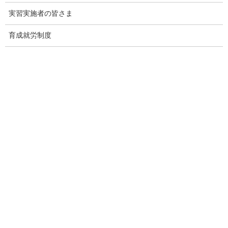
別添１「外国人雇用状況」の届出状況【概要版】（令和７年
実習実施者の皆さま
10月末時点）［PDF形式：269KB］
別添２「外国人雇用状況」の届出状況まとめ【本文】（令和
育成就労制度
７年10月末時点）［PDF形式：1.8MB］
別添３「外国人雇用状況」の届出状況表一覧（令和７年10月
末時点）［PDF形式：1.3MB］
別添３「外国人雇用状況」の届出状況表一覧（令和７年10月
末時点）［XLSX形式：128KB］
過去の報道発表はこちら
出典：厚生労働省 Webサイト
https://www.mhlw.go.jp/stf/newpage_68794.html
監理団体の理事長様へ 特別なお