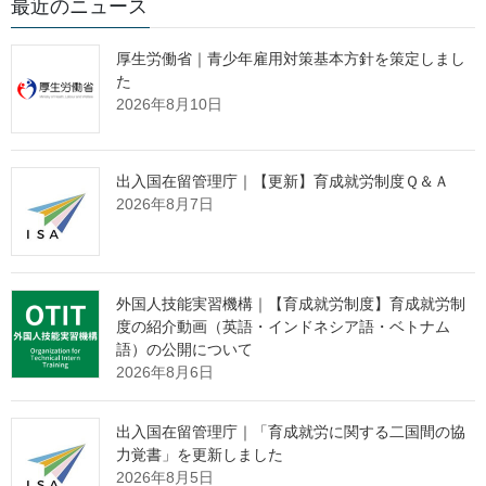
職業安定局 外国人雇用対策課
最近のニュース
海外人材受入就労対策室
室長 南摩 一隆
厚生労働省｜青少年雇用対策基本方針を策定しまし
中央職業指導官 大庭 梓
た
(代表電話)03(5253)1111
2026年8月10日
(内線5699,5729)
(直通電話)03(3503)0229
出入国在留管理庁｜【更新】育成就労制度Ｑ＆Ａ
報道関係者 各位
2026年8月7日
「外国人雇用状況」の届出状況まと
外国人技能実習機構｜【育成就労制度】育成就労制
め
度の紹介動画（英語・インドネシア語・ベトナム
（令和７年10月末時点）
語）の公開について
2026年8月6日
～外国人労働者数は約257万人、過去最多～
出入国在留管理庁｜「育成就労に関する二国間の協
力覚書」を更新しました
厚生労働省はこのほど、令和７年10月末時点の外国人雇用につ
2026年8月5日