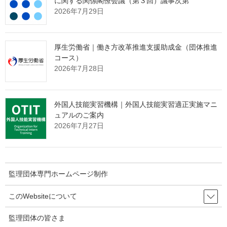
に関する関係閣僚会議（第３回）議事次第
た場合は、タイ側に通知する。
2026年7月29日
タイ王国側から不適切な育成就労実施者についての通報がな
された場合は、調査を行い、適切に対処する。また、その結
厚生労働省｜働き方改革推進支援助成金（団体推進
果をタイ王国側に報告する。
コース）
2026年7月28日
（※）外国人の育成就労の適正な実施及び育成就労外国人の保
護に関する法律（平成28年法律第89号）
外国人技能実習機構｜外国人技能実習適正実施マニ
ュアルのご案内
タイ王国の省庁の約束
2026年7月27日
今回の覚書の基準に基づき、送出機関の認定事務を適切に行
う。
監理団体専門ホームページ制作
送出機関の認定取消等を行った場合は、日本側に通知する。
このWebsiteについて
日本側から不適切な送出機関についての通報がなされた場合
監理団体の皆さま
は、調査を行い、適切に対処する。また、その結果を日本側