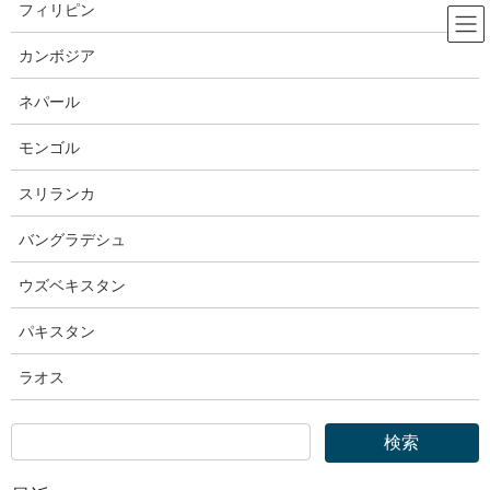
コ
ナ
フィリピン
ン
ビ
テ
ゲ
カンボジア
ン
ー
厚生労働省
ツ
シ
ネパール
へ
ョ
ス
ン
モンゴル
HOME
厚生労働省
キ
に
厚生労働省｜タイ王国との育成就労制度に関する協力覚書（MOC）に合意しまし
ッ
移
スリランカ
た
プ
動
バングラデシュ
2026年6月12日
ウズベキスタン
厚生労働省
厚生労働省｜タイ王国との育成就
パキスタン
労制度に関する協力覚書（MOC）
ラオス
に合意しました
照会先