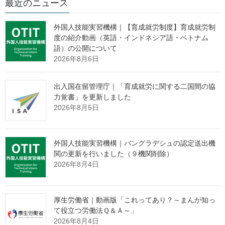
最近のニュース
人材開発統括官付 海外協力室
室長 宇野 浩一
外国人技能実習機構｜【育成就労制度】育成就労制
室長補佐 宮下 康彦
度の紹介動画（英語・インドネシア語・ベトナム
(代表電話)03(5253)1111(内線)5956
語）の公開について
(直通電話)03(3595)3396
2026年8月6日
報道関係者各位
出入国在留管理庁｜「育成就労に関する二国間の協
力覚書」を更新しました
2026年8月5日
タイ王国との育成就労制度に関する
協力覚書（MOC）に合意しました
外国人技能実習機構｜バングラデシュの認定送出機
関の更新を行いました（９機関削除）
2026年8月4日
～育成就労制度に関する初の協力覚書を作成～
我が国（法務省、厚生労働省、外務省、警察庁）は、タイ王国
厚生労働省｜動画版「これってあり？～まんが知っ
（労働省）との間で、６月２日に育成就労制度に関する協力覚書
て役立つ労働法Ｑ＆Ａ～」
（MOC：Memorandum of Cooperation）を作成しました。
2026年8月4日
タイ王国との間では、既に技能実習制度に関する協力覚書を作