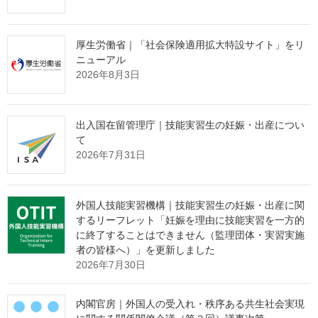
成しているところ、技能実習制度に替わり育成就労制度が運用開
始されることに伴い、本覚書を作成したものです。
厚生労働省｜「社会保険適用拡大特設サイト」をリ
今回の覚書は、育成就労外国人の送出しや受入れに関する二国
ニューアル
間の約束を定めることにより、両国が協力して、育成就労外国人
2026年8月3日
の保護をはじめ、育成就労制度の適正な運用を図ることを目的と
しています。
なお、育成就労制度に関する協力覚書については、今回のタイ王
出入国在留管理庁｜技能実習生の妊娠・出産につい
国との間の覚書が初めての作成となります。覚書のポイントは、
て
以下のとおりです。
2026年7月31日
外国人技能実習機構｜技能実習生の妊娠・出産に関
我が国の省庁の約束
するリーフレット「妊娠を理由に技能実習を一方的
に終了することはできません（監理団体・実習実施
者の皆様へ）」を更新しました
2026年7月30日
育成就労法（※）の基準に基づき、監理支援機関の許可およ
び育成就労計画の認定の事務を適切に行う。
内閣官房｜外国人の受入れ・秩序ある共生社会実現
監理支援機関の許可取消や育成就労計画の認定取消等を行っ