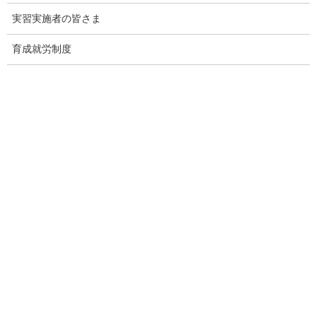
に報告する。
実習実施者の皆さま
育成就労制度
共通の事項
育成就労制度の運用について、必要に応じ随時協議を行う。
この覚書は、署名した日から発効する。
タイ王国との育成就労制度に関する協力覚書（英語）［PDF
形式：402KB］
タイ王国との育成就労制度に関する協力覚書（和文仮訳）
［PDF形式：486KB］
出典：厚生労働省 Webサイト