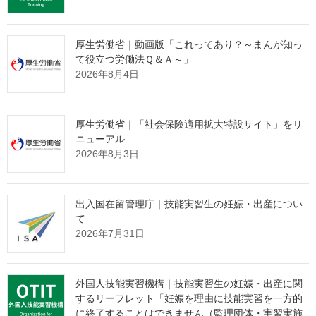
きか。
その解決策として、インターネット上で24時間365日、
厚生労働省｜動画版「これってあり？～まんが知っ
貴団体の強みを発信し続ける
"ホームページ制作"
サービスを提供
て役立つ労働法Ｑ＆Ａ～」
2026年8月4日
しております。
たった1社との出会いから、紹介の輪が自然と広がっていく。
そんな仕組みづくりに興味をお持ちの理事長様は、ぜひ下の画像
厚生労働省｜「社会保険適用拡大特設サイト」をリ
をクリックしてご確認ください。
ニューアル
2026年8月3日
出入国在留管理庁｜技能実習生の妊娠・出産につい
て
2026年7月31日
外国人技能実習機構｜技能実習生の妊娠・出産に関
するリーフレット「妊娠を理由に技能実習を一方的
に終了することはできません（監理団体・実習実施