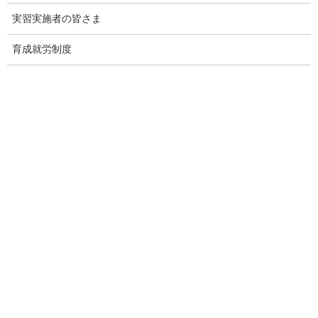
実習実施者の皆さま
外国人技能実習機構｜【育成就労制度】育成就労制度の紹介動
画（英語・インドネシア語・ベトナム語）の公開について
育成就労制度
2026年8月6日
外国人技能実習機構｜バングラデシュの認定送出機関の更新を
行いました（９機関削除）
2026年8月4日
厚生労働省｜動画版「これってあり？～まんが知って役立つ労
働法Ｑ＆Ａ～」
2026年8月4日
厚生労働省｜「社会保険適用拡大特設サイト」をリニューアル
2026年8月3日
出入国在留管理庁｜技能実習生の妊娠・出産について
2026年7月31日