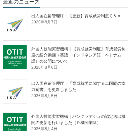
お知らせ
最近のニュース
出入国在留管理庁｜【更新】育成就労制度Ｑ＆Ａ
2026年8月7日
2020.10.02
「
令和元年度外国人技能実習機構業務統計
」を掲載しました
New
外国人技能実習機構｜【育成就労制度】育成就労制
度の紹介動画（英語・インドネシア語・ベトナム
語）の公開について
出典：外国人技能実習機構 Webサイト
2026年8月6日
https://www.otit.go.jp/research_toukei_r1/
出入国在留管理庁｜「育成就労に関する二国間の協
力覚書」を更新しました
監理団体の理事長様へ 特別なお
2026年8月5日
知らせ
外国人技能実習機構｜バングラデシュの認定送出機
関の更新を行いました（９機関削除）
「営業活動ができない」
という監理団体特有の課題。
2026年8月4日
その制約の中で、どのように新規の受入企業様と出会っていくべ