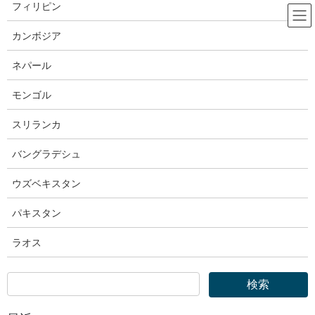
コ
ナ
フィリピン
ン
ビ
テ
ゲ
カンボジア
ン
ー
OTIT｜外国人技能実習機構
ツ
シ
ネパール
へ
ョ
ス
ン
モンゴル
HOME
OTIT｜外国人技能実習機構
キ
に
外国人技能実習機構｜「令和元年度外国人技能実習機構業務統計」を掲載しまし
ッ
移
スリランカ
た
プ
動
バングラデシュ
2020年10月2日
ウズベキスタン
OTIT｜外国人技能実習機構
外国人技能実習機構｜「令和元年度
パキスタン
外国人技能実習機構業務統計」を掲
ラオス
載しました