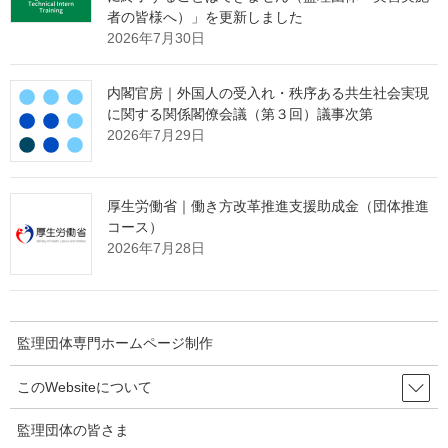
者の皆様へ）」を更新しました
2026年7月30日
監理団体専門ホームページ制作＆MEO対
内閣官房｜外国人の受入れ・秩序ある共生社会実現
策サービス
に関する関係閣僚会議（第３回）議事次第
メインページ
へ
2026年7月29日
厚生労働省｜働き方改革推進支援助成金（団体推進
Threads
Facebook
X
コース）
Hatena
LINE
Copy
2026年7月28日
関連記事
監理団体専門ホームページ制作
出入国在留管理庁｜【更新】育成就労制度Ｑ＆Ａ
このWebsiteについて
2026年8月7日
監理団体の皆さま