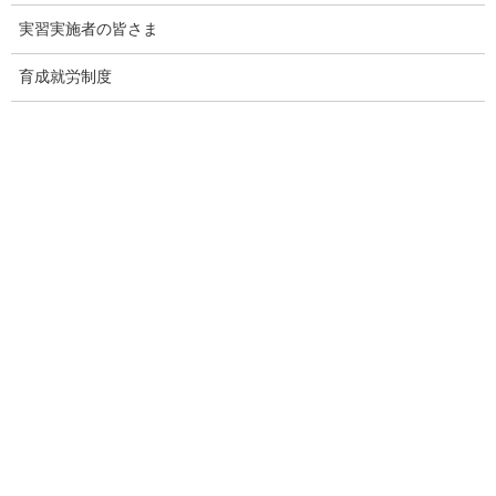
実習実施者の皆さま
育成就労制度
監理団体専門ホームページ制作＆MEO対
策サービス
メインページ
へ
Threads
Facebook
X
Hatena
LINE
Copy
関連記事