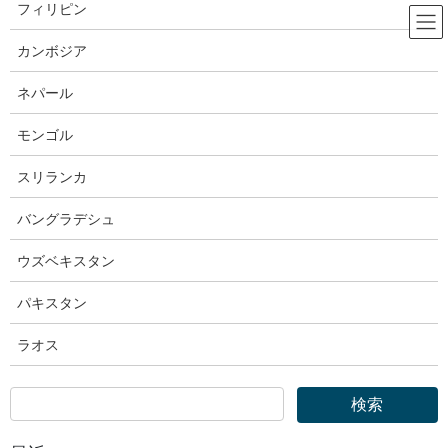
コ
ナ
フィリピン
ン
ビ
テ
ゲ
カンボジア
ン
ー
OTIT｜外国人技能実習機構
ツ
シ
ネパール
へ
ョ
ス
ン
モンゴル
HOME
OTIT｜外国人技能実習機構
キ
に
外国人技能実習機構｜許可監理団体一覧【2団体減・1/14…3,747団体→1/28…
ッ
移
スリランカ
3,745団体登録】
プ
動
バングラデシュ
2025年1月28日
ウズベキスタン
OTIT｜外国人技能実習機構
外国人技能実習機構｜許可監理団体
パキスタン
一覧【2団体減・1/14…3,747団体
ラオス
→1/28…3,745団体登録】