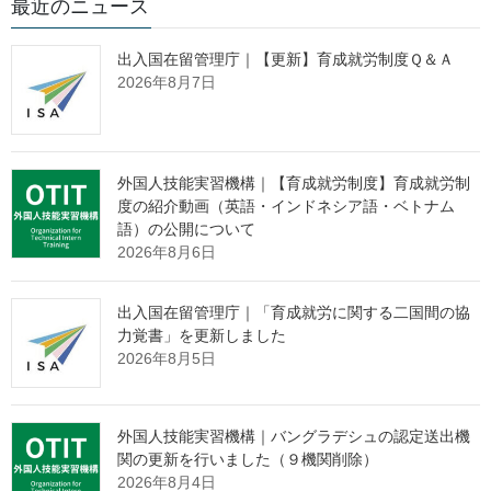
監理団体の検索(Search for Japanese
最近のニュース
Supervising Organizations)
出入国在留管理庁｜【更新】育成就労制度Ｑ＆Ａ
2026年8月7日
許可監理団体（一般）（令和7年１月28日現在）(
PDF
) (
Excel
)
許可監理団体（特定）（令和7年１月28日現在）(
PDF
)
(
Excel
)
外国人技能実習機構｜【育成就労制度】育成就労制
As for the following “Licensed Supervising Organizations”, we
度の紹介動画（英語・インドネシア語・ベトナム
requested the Licensed Supervising Organizations to voluntarily
語）の公開について
2026年8月6日
provide information such as the name of the organization in
English and the URL and post them additionally.
出入国在留管理庁｜「育成就労に関する二国間の協
以下の英語版許可監理団体リストは、許可された監理団体に当機
力覚書」を更新しました
構から依頼をして、ご提出いただいた英語の団体名、HPアドレス
2026年8月5日
等の情報を追加して掲載しております。登録及び更新の依頼は、
様式(
Excel
)をダウンロードいただき、外国人技能実習機構国際部
宛(kokusai@otit.go.jp)にメールにてご送付いただきますよう お願
外国人技能実習機構｜バングラデシュの認定送出機
いします。
関の更新を行いました（９機関削除）
なお、最新の監理団体の許可情報につきましては、上記ファイル
2026年8月4日