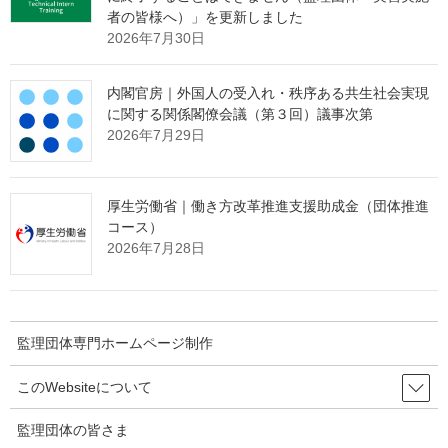
知らせ
者の皆様へ）」を更新しました
2026年7月30日
「営業活動ができない」
という監理団体特有の課題。
内閣官房｜外国人の受入れ・秩序ある共生社会実現
その制約の中で、どのように新規の受入企業様と出会っていくべ
に関する関係閣僚会議（第３回）議事次第
きか。
2026年7月29日
その解決策として、インターネット上で24時間365日、
貴団体の強みを発信し続ける
"ホームページ制作"
サービスを提供
厚生労働省｜働き方改革推進支援助成金（団体推進
しております。
コース）
2026年7月28日
たった1社との出会いから、紹介の輪が自然と広がっていく。
そんな仕組みづくりに興味をお持ちの理事長様は、ぜひ下の画像
をクリックしてご確認ください。
監理団体専門ホームページ制作
このWebsiteについて
監理団体の皆さま