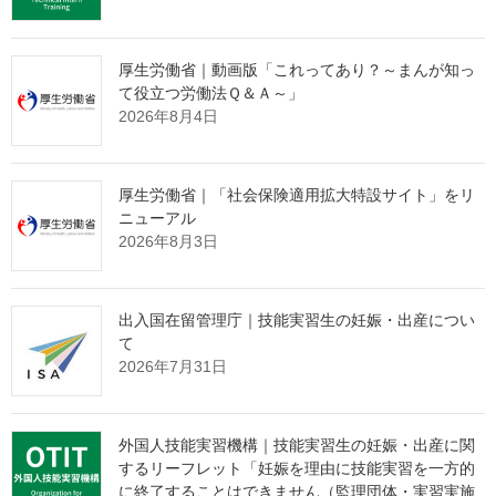
をご確認ください。
※一般監理団体はExcellent、特定監理団体はNormalと訳されま
す。
厚生労働省｜動画版「これってあり？～まんが知っ
て役立つ労働法Ｑ＆Ａ～」
Licensed Supervising Organizations（Excellent) (As of 28
2026年8月4日
January 2025) (
PDF
) (
Excel
)
Licensed Supervising Organizations（Normal) (As of 28
厚生労働省｜「社会保険適用拡大特設サイト」をリ
January 2025) (
PDF
) (
Excel
)
ニューアル
2026年8月3日
※HPに掲載されている監理団体情報の訂正の依頼については
こち
ら
出入国在留管理庁｜技能実習生の妊娠・出産につい
て
2026年7月31日
出典：外国人技能実習機構 Webサイト
https://www.otit.go.jp/search_kanri
外国人技能実習機構｜技能実習生の妊娠・出産に関
するリーフレット「妊娠を理由に技能実習を一方的
監理団体の理事長様へ 特別なお
に終了することはできません（監理団体・実習実施