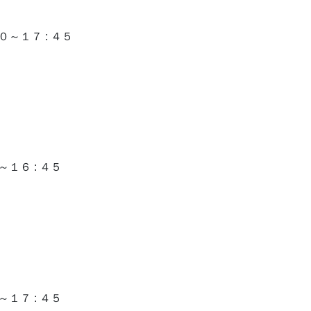
～１７ : ４５
１６ : ４５
１７ : ４５