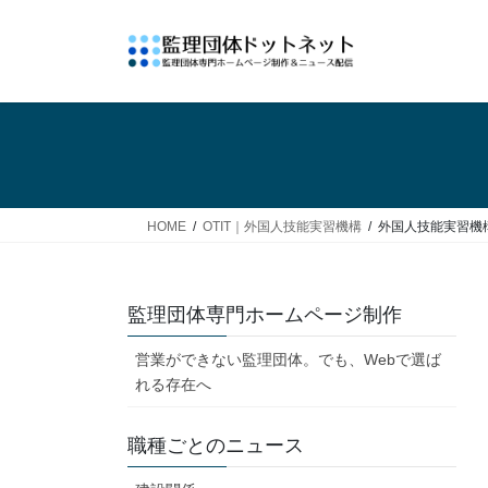
コ
ナ
ン
ビ
テ
ゲ
ン
ー
ツ
シ
へ
ョ
ス
ン
キ
に
ッ
移
HOME
OTIT｜外国人技能実習機構
外国人技能実習機
プ
動
監理団体専門ホームページ制作
営業ができない監理団体。でも、Webで選ば
れる存在へ
職種ごとのニュース