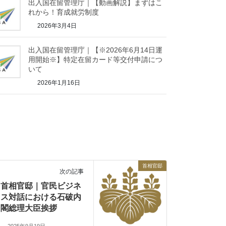
出入国在留管理庁｜【動画解説】まずはこ
れから！育成就労制度
2026年3月4日
出入国在留管理庁｜【※2026年6月14日運
用開始※】特定在留カード等交付申請につ
いて
2026年1月16日
首相官邸
次の記事
首相官邸｜官民ビジネ
ス対話における石破内
閣総理大臣挨拶