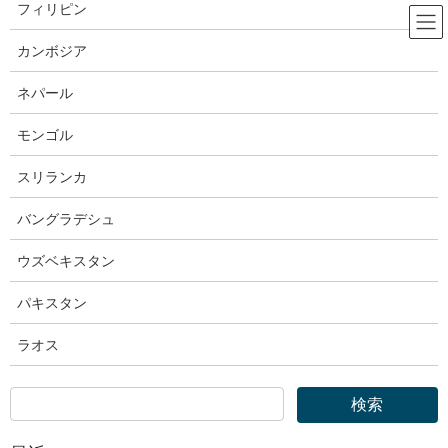
コ
ナ
フィリピン
ン
ビ
テ
ゲ
カンボジア
ン
ー
OTIT｜外国人技能実習機構
ツ
シ
ネパール
へ
ョ
ス
ン
モンゴル
HOME
OTIT｜外国人技能実習機構
キ
に
外国人技能実習機構｜技能実習に関するセミナー（11月５日（水））と個別コン
ッ
移
スリランカ
サルティングをオンラインで実施します
プ
動
バングラデシュ
2025年10月23日
ウズベキスタン
OTIT｜外国人技能実習機構
外国人技能実習機構｜技能実習に関
パキスタン
するセミナー（11月５日（水））
ラオス
と個別コンサルティングをオンラ
インで実施します