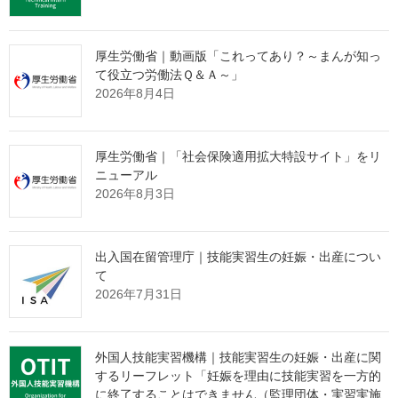
1ce1119b7275.html
厚生労働省｜動画版「これってあり？～まんが知っ
監理団体の理事長様へ 特別なお
て役立つ労働法Ｑ＆Ａ～」
2026年8月4日
知らせ
厚生労働省｜「社会保険適用拡大特設サイト」をリ
「営業活動ができない」
という監理団体特有の課題。
ニューアル
その制約の中で、どのように新規の受入企業様と出会っていくべ
2026年8月3日
きか。
その解決策として、インターネット上で24時間365日、
出入国在留管理庁｜技能実習生の妊娠・出産につい
貴団体の強みを発信し続ける
"ホームページ制作"
サービスを提供
て
しております。
2026年7月31日
たった1社との出会いから、紹介の輪が自然と広がっていく。
そんな仕組みづくりに興味をお持ちの理事長様は、ぜひ下の画像
をクリックしてご確認ください。
外国人技能実習機構｜技能実習生の妊娠・出産に関
するリーフレット「妊娠を理由に技能実習を一方的
に終了することはできません（監理団体・実習実施