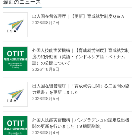
最近のニュース
令和７年度の外国人技能実習機構委託事業として、技能実習制度
について理解を深めていただくためのセミナーと個別コンサルテ
出入国在留管理庁｜【更新】育成就労制度Ｑ＆Ａ
ィングをオンラインで実施します。
2026年8月7日
詳しくは委託先ウェブサイト
https://www.jitco.or.jp/ja/service-otit-
jitco.html
をご覧ください。
外国人技能実習機構｜【育成就労制度】育成就労制
【お問い合わせ】
度の紹介動画（英語・インドネシア語・ベトナム
語）の公開について
令和7年度の受託者：公益財団法人国際人材協力機構（JITCO）実
2026年8月6日
習支援部業務課
電話：０３－４３０６－１１９０（セミナー）（平日9時～17時）
電話：０３－４３０６－１１８９（コンサルティング）（平日9時
出入国在留管理庁｜「育成就労に関する二国間の協
～17時）
力覚書」を更新しました
jisshu-gyoumu@jitco.or.jp
2026年8月5日
外国人技能実習機構｜バングラデシュの認定送出機
出典：外国人技能実習機構 Webサイト
関の更新を行いました（９機関削除）
https://www.otit.go.jp/news/cat2/17d390f1e72e0a859494e1f3eef4
2026年8月4日