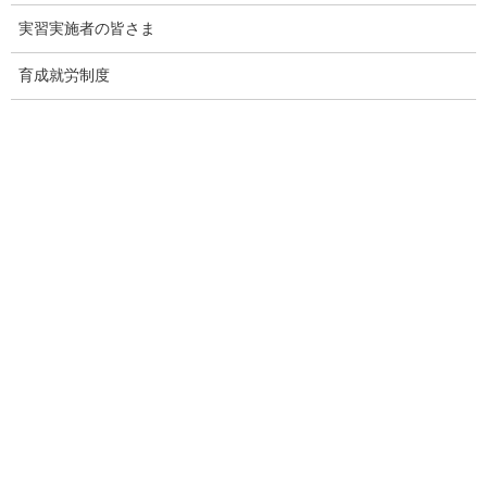
実習実施者の皆さま
育成就労制度
関連記事
出入国在留管理庁｜【更新】育成就労制度Ｑ＆Ａ
2026年8月7日
外国人技能実習機構｜【育成就労制度】育成就労制度の紹介動
画（英語・インドネシア語・ベトナム語）の公開について
2026年8月6日
外国人技能実習機構｜バングラデシュの認定送出機関の更新を
行いました（９機関削除）
2026年8月4日
厚生労働省｜動画版「これってあり？～まんが知って役立つ労
働法Ｑ＆Ａ～」