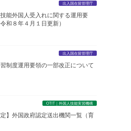
出入国在留管理庁
定技能外国人受入れに関する運用要
（令和８年４月１日更新）
出入国在留管理庁
実習制度運用要領の一部改正について
）
OTIT｜外国人技能実習機構
暫定】外国政府認定送出機関一覧（育