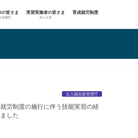
体の皆さま
実習実施者の皆さま
育成就労制度
支援機関
受入企業
出入国在留管理庁
成就労制度の施行に伴う技能実習の経
しました