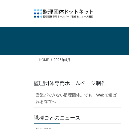
コ
ナ
ン
ビ
テ
ゲ
ン
ー
ツ
シ
へ
ョ
ス
ン
キ
に
ッ
移
HOME
2026年4月
プ
動
監理団体専門ホームページ制作
営業ができない監理団体。でも、Webで選ば
れる存在へ
職種ごとのニュース