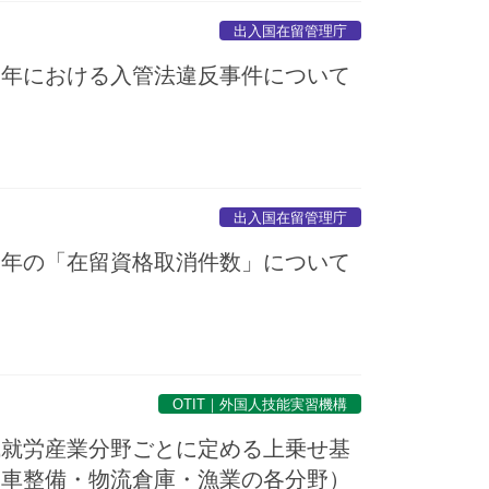
出入国在留管理庁
７年における入管法違反事件について
出入国在留管理庁
７年の「在留資格取消件数」について
OTIT｜外国人技能実習機構
成就労産業分野ごとに定める上乗せ基
動車整備・物流倉庫・漁業の各分野）