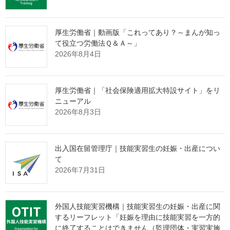
いない場合には審査の消極的な要素として評価され、在留資格の
変更や在留期間の更新が許可されない場合があります。社会保険
は動画のチャプター８（健康保険制度）及び９（年金制度）で、
厚生労働省｜動画版「これってあり？～まんが知っ
税制度はチャプター１０（税金）で学ぶことができます。ぜひご
て役立つ労働法Ｑ＆Ａ～」
覧ください。
2026年8月4日
○ 税（ぜい）や社会保険（しゃかいほけん）の制度（せいど）を知
（し）って、きちんと払（はら）いましょう！
厚生労働省｜「社会保険適用拡大特設サイト」をリ
税金（ぜいきん）も社会保険料（しゃかいほけんりょう）も、
ニューアル
日本（にほん）に住（す）んでいる人（ひと）は払（はら）わな
2026年8月3日
いといけません。税（ぜい）や社会保険（しゃかいほけん）の仕
組（しく）みを知（し）って、正（ただ）しくお金（かね）を払
（はら）いましょう。正（ただ）しく払（はら）えていないと、
出入国在留管理庁｜技能実習生の妊娠・出産につい
在留期間（ざいりゅうきかん）を延長（えんちょう）できないこ
て
とがあります。 社会保険（しゃかいほけん）は動画（どうが）
2026年7月31日
のチャプター８（けんこうほけんせいど）と９（ねんきんせい
ど）で、税制度（ぜいせいど）はチャプター１０（ぜいきん）で
知（し）ることができます。ぜひ見（み）てください。
外国人技能実習機構｜技能実習生の妊娠・出産に関
するリーフレット「妊娠を理由に技能実習を一方的
に終了することはできません（監理団体・実習実施