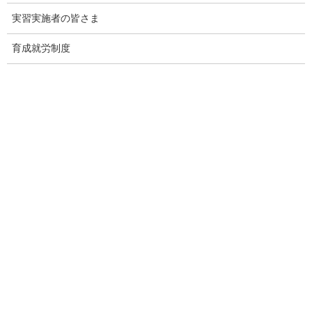
実習実施者の皆さま
※動画はそれぞれの言語のリンクから視聴できます。
（YouTubeへリンクします。）
育成就労制度
※ページ右上（スマートフォンでご覧になっている方は右上の
MENUボタン）の「Multi language」ボタンから表示言語を変更す
るための設定方法をご確認いただけます。
（注意事項）
・動画で紹介する法令や各種制度、当庁が作成している「生
活・就労ガイドブック」等は適宜更新されており、必ずしも最新
の情報が動画に反映されているとは限りませんので、詳細は所管
省庁のホームページ等でご確認いただくようお願いいたします。
動画一覧
日本語
１.
はじめに