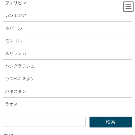
コ
ナ
フィリピン
ン
ビ
テ
ゲ
カンボジア
ン
ー
出入国在留管理庁
ツ
シ
ネパール
へ
ョ
ス
ン
モンゴル
HOME
出入国在留管理庁
キ
に
出入国在留管理庁｜【各国語版】生活オリエンテーション動画
ッ
移
スリランカ
プ
動
2025年12月12日
バングラデシュ
出入国在留管理庁
ウズベキスタン
出入国在留管理庁｜【各国語版】生
パキスタン
活オリエンテーション動画
ラオス