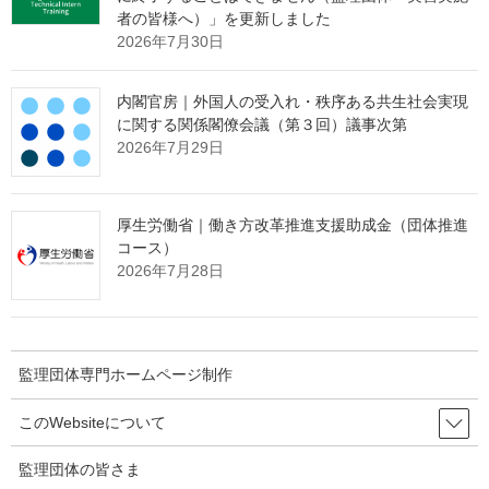
者の皆様へ）」を更新しました
動画の周知・配布にご利用ください
2026年7月30日
内閣官房｜外国人の受入れ・秩序ある共生社会実現
・
周知リーフレット（17言語）
に関する関係閣僚会議（第３回）議事次第
2026年7月29日
・日本で生活する外国人の皆さんへ（17言語）
活用シーンの例
厚生労働省｜働き方改革推進支援助成金（団体推進
・日本入国前又は入国後に、日本での生活ルール等を知るために
コース）
視聴する。
2026年7月28日
・市役所の窓口などで各種制度やルールについて説明が必要なと
きに、母語でお知らせするために使用する。
・技能実習生の方への入国前又は入国後の講習や特定技能外国人
の方への生活オリエンテーションを行う際の資料の一つとして使
監理団体専門ホームページ制作
用する。
・外国人従業員を受け入れている会社や留学生を受け入れている
このWebsiteについて
教育機関で、日本での生活に必要な様々な手続を説明するために
使用する。
監理団体の皆さま
など様々な場面でご利用ください。