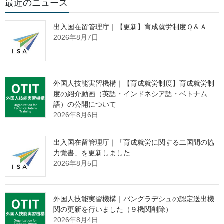
最近のニュース
出入国在留管理庁｜【更新】育成就労制度Ｑ＆Ａ
2026年8月7日
日本での生活を考えている外国人の方や日本に住んでいる外国
人の方がより円滑に日本で生活できるよう、日本の生活ルール等
外国人技能実習機構｜【育成就労制度】育成就労制
を紹介する生活オリエンテーション動画を作成しました。この動
度の紹介動画（英語・インドネシア語・ベトナム
画では、生活上のルールや仕事、税金など、日本での生活に必要
語）の公開について
な基本的な情報やルールを17言語で紹介しています。 日本（に
2026年8月6日
ほん）で 安心（あんしん）して 生活（せいかつ）したり、働（は
たら）いたりするための 情報（じょうほう） を 動画（どうが）に
出入国在留管理庁｜「育成就労に関する二国間の協
しました。仕事（しごと）の ことや、 お金（かね） のこと な
力覚書」を更新しました
ど、大切（たいせつ）なこと が わかります。ぜひ見（み）てくだ
2026年8月5日
さい！
○ 税や
社会保険の制度
を知って、きちんと払いましょう！
外国人技能実習機構｜バングラデシュの認定送出機
在留資格の変更、在留期間の更新を行う場合には、税金や社会
関の更新を行いました（９機関削除）
保険料が適正に納められていることが求められます。納められて
2026年8月4日