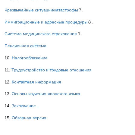
Чрезвычайные ситуации/катастрофы
７.
Иммиграционные и адресные процедуры
８.
Система медицинского страхования
９.
Пенсионная система
10.
Налогооблажение
11.
Трудоустройство и трудовые отношения
12.
Контактная информация
13.
Основы изучения японского языка
14.
Заключение
15.
Обзорная версия