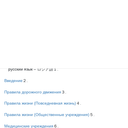
10.
Податки
11.
Зайнятість і праця
12.
Контактна інформація
13.
Базове вивчення японської мови
14.
Висновок
15.
Оглядова версія
русский язык – ロシア語１.
Введение
２.
Правила дорожного движения
３.
Правила жизни (Повседневная жизнь)
４.
Правила жизни (Общественные учреждения)
５.
Медицинские учреждения
６.