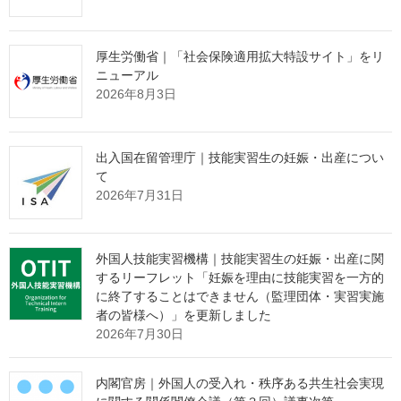
を用いる現場労働者のリ・スキリングを進めます。
第２に、三位一体の労働市場改革の早期実行です。
厚生労働省｜「社会保険適用拡大特設サイト」をリ
２０社の企業に御協力いただき、ジョブ型人事の導入範囲、等
ニューアル
級・報酬制度、労使関係などが具体的に分かるように整理したジ
2026年8月3日
ョブ型人事指針をこの夏公表し、個々の企業の実態に応じたジョ
ブ型人事の導入を進めます。あわせて役職定年の見直しや、スタ
ートアップに関する裁量労働制の運用明確化を図ります。
出入国在留管理庁｜技能実習生の妊娠・出産につい
所得向上に向け、現場人材のスキルの評価制度を民間に作って
て
いただき、スキル向上に向けた支援を政府が行う、官民連携制度
2026年7月31日
を進めてまいります。
また、諸外国を参考に、官民の求人情報を政府が収集してキャ
リアコンサルタントに提供し、キャリアコンサルティングの充実
外国人技能実習機構｜技能実習生の妊娠・出産に関
を図ります。
するリーフレット「妊娠を理由に技能実習を一方的
第３に、企業の参入・退出の円滑化です。
に終了することはできません（監理団体・実習実施
スタートアップ育成５か年計画の強化とともに、中小・小規模
者の皆様へ）」を更新しました
企業の事業承継やＭ＆Ａ（買収と合併）・グループ化を進めるた
2026年7月30日
め、仲介事業者の手数料の開示や、Ｍ＆Ａの際に経営者保証を見
直す枠組みを導入します。あわせて、事業承継税制の要件緩和の
内閣官房｜外国人の受入れ・秩序ある共生社会実現
検討を図ります。