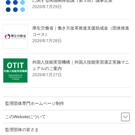
に関する関係閣僚会議（第３回）議事次第
第４に、コンテンツ産業活性化戦略を定めました。
2026年7月29日
政府の司令塔として、コンテンツ産業官民協議会と映画戦略企
画委員会を設置するとともに、一貫的で強力な支援のため、文科
省・経産省の施策をクリエイター支援基金に統合します。
厚生労働省｜働き方改革推進支援助成金（団体推進
加えて、海外展開を図るとともに、クリエイターやアーティス
コース）
トを対象に、労働慣行や取引慣行是正を図るため、音楽、放送番
2026年7月28日
組、映画、アニメの分野の実態調査を行い、独禁法上の指針の策
定を行います。
第５に、国内投資の推進です。
外国人技能実習機構｜外国人技能実習適正実施マニ
ＤＸ（デジタル・トランスフォーメーション）投資、ＡＩ、半
ュアルのご案内
導体、健康・医療、量子技術、フュージョンエネルギー、次世代
2026年7月27日
素材、蓄電池、バイオものづくり、などについて、国内投資の拡
充を図ります。
第６に、ＧＸ（グリーン・トランスフォーメーション）につい
ては、２０４０年を視野に入れたＧＸ国家戦略を策定するととも
監理団体専門ホームページ制作
に、循環型のサーキュラーエコノミーへの移行を進めます。
第７に、資産運用立国を推進し、イデコ（ｉＤｅＣｏ）につい
このWebsiteについて
て大胆な改革を検討するとともに、運用側のアセットオーナーに
対する共通のプリンシプルをこの夏策定いたします。
監理団体の皆さま