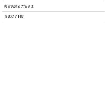
今月下旬の閣議決定に向け、新藤大臣を中心に、与党とも調整
を進め、関係大臣が協力して取りまとめ作業を加速していただく
実習実施者の皆さま
ようお願いいたします。」
育成就労制度
関連リンク
新しい資本主義実現本部／新しい資本主義実現会議（内閣官
房ＨＰ）
出典：首相官邸 Webサイト
https://www.kantei.go.jp/jp/101_kishida/actions/202406/07shihon.
html
監理団体の理事長様へ 特別なお