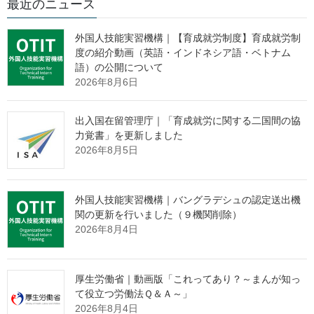
最近のニュース
令和６年６月７日、岸田総理は、総理大臣官邸で第２８回新し
い資本主義実現会議を開催しました。
外国人技能実習機構｜【育成就労制度】育成就労制
度の紹介動画（英語・インドネシア語・ベトナム
会議では、新しい資本主義２０２４年改訂版案の決定について
語）の公開について
議論が行われました。
2026年8月6日
総理は、本日の議論を踏まえ、次のように述べました。
出入国在留管理庁｜「育成就労に関する二国間の協
力覚書」を更新しました
「本日は、新しい資本主義実行計画の改訂案を取りまとめまし
2026年8月5日
た。
新たな官民連携、社会的課題解決と経済成長の二兎（にと）の
実現を引き続き掲げ、物価高を乗り越えるために、今年、物価上
外国人技能実習機構｜バングラデシュの認定送出機
昇を上回る所得を実現し、来年以降に、物価上昇を上回る賃上げ
関の更新を行いました（９機関削除）
を定着させるべく、政府を挙げて取組を強化してまいります。
2026年8月4日
第１に、中小・小規模企業で働く労働者の賃上げです。
労務費の価格転嫁の徹底を図るとともに、下請代金法につい
て、改正の検討も含め、厳正な対処を行います。また、来年の春
厚生労働省｜動画版「これってあり？～まんが知っ
季労使交渉に向けて、地方版政労使会議の定着を図ります。
て役立つ労働法Ｑ＆Ａ～」
他方で、ＡＩ（人工知能）・ロボットなど自動化技術の利用拡
2026年8月4日
大プランを人手不足の業種ごとに策定するとともに、自動化技術