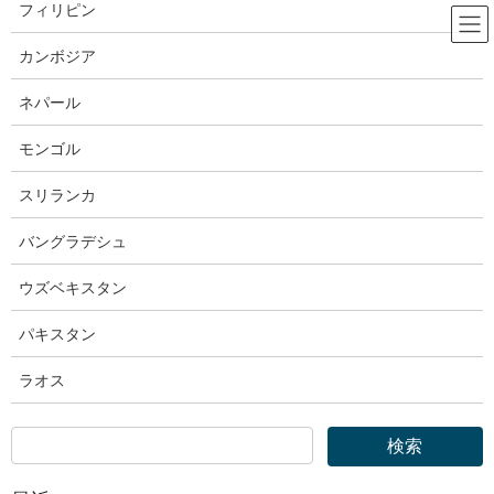
コ
ナ
フィリピン
ン
ビ
テ
ゲ
カンボジア
ン
ー
首相官邸
ツ
シ
ネパール
へ
ョ
ス
ン
モンゴル
HOME
首相官邸
キ
に
首相官邸｜新しい資本主義実現会議【第１に、中小・小規模企業で働く労働者の
ッ
移
スリランカ
賃上げ】
プ
動
バングラデシュ
2024年6月24日
ウズベキスタン
首相官邸
首相官邸｜新しい資本主義実現会議
パキスタン
【第１に、中小・小規模企業で働
ラオス
く労働者の賃上げ】
会議のまとめを行う岸田総理