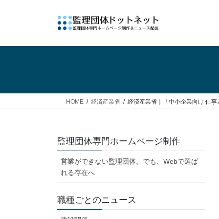
コ
ナ
ン
ビ
テ
ゲ
ン
ー
ツ
シ
へ
ョ
ス
ン
キ
に
ッ
移
HOME
経済産業省
経済産業省｜「中小企業向け 仕
プ
動
監理団体専門ホームページ制作
営業ができない監理団体。でも、Webで選ば
れる存在へ
職種ごとのニュース