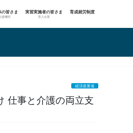
体の皆さま
実習実施者の皆さま
育成就労制度
支援機関
受入企業
経済産業省
け 仕事と介護の両立支