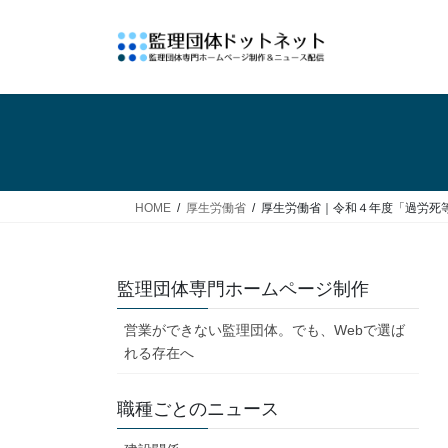
コ
ナ
ン
ビ
テ
ゲ
ン
ー
ツ
シ
へ
ョ
ス
ン
キ
に
ッ
移
HOME
厚生労働省
厚生労働省｜令和４年度「過労死
プ
動
監理団体専門ホームページ制作
営業ができない監理団体。でも、Webで選ば
れる存在へ
職種ごとのニュース