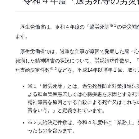
令和４年度「過労死等の労災
※１
厚生労働省は、令和４年度の「過労死等
の労災補
ます。
厚生労働省では、過重な仕事が原因で発症した脳・心
発病した精神障害の状況について、労災請求件数や、
※２
た支給決定件数
などを、平成14年以降年１回、取り
※１「過労死等」とは、過労死等防止対策推進法
よる脳血管疾患若しくは心臓疾患を原因とする死
精神障害を原因とする自殺による死亡又はこれら
害をいう。」と定義されています。
※２支給決定件数は、令和４年度中に「業務上」
ったものを含みます。