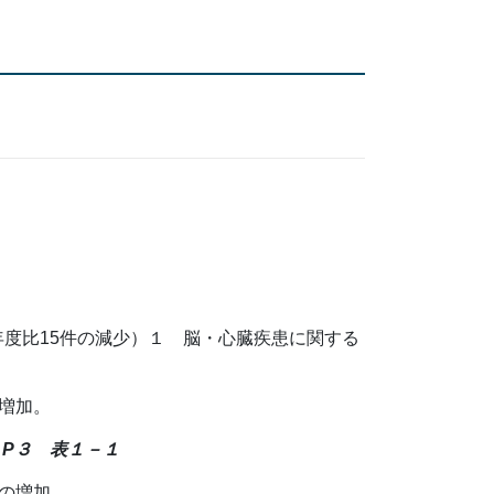
年度比15件の減少）１ 脳・心臓疾患に関する
の増加。
。
P３ 表１－１
件の増加。