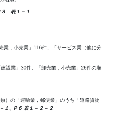
P３ 表１－１
売業，小売業」116件、「サービス業（他に分
建設業」30件、「卸売業，小売業」26件の順
分類）の「運輸業，郵便業」のうち「道路貨物
２－１、P６ 表１－２－２