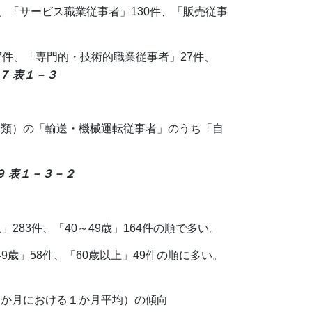
、「サービス職業従事者」130件、「販売従事
7件、「専門的・技術的職業従事者」27件、
P７ 表１－３
分類）の「輸送・機械運転従事者」のうち「自
９ 表１－３－２
」283件、「40～49歳」164件の順で多い。
49歳」58件、「60歳以上」49件の順に多い。
６か月における１か月平均）の傾向