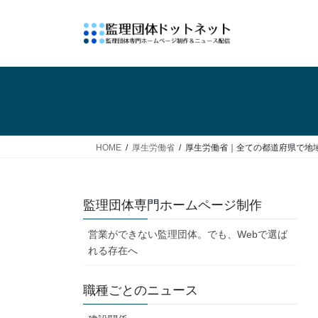
コ
ナ
ン
ビ
テ
ゲ
ン
ー
ツ
シ
へ
ョ
ス
ン
キ
に
ッ
移
HOME
厚生労働省
厚生労働省｜全ての都道府県で地
プ
動
監理団体専門ホームページ制作
営業ができない監理団体。でも、Webで選ば
れる存在へ
職種ごとのニュース