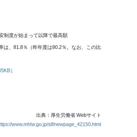
）
目安制度が始まって以降で最高額
率は、81.8％（昨年度は80.2％。なお、この比
5KB］
］
出典：厚生労働省 Webサイト
ttps://www.mhlw.go.jp/stf/newpage_42150.html