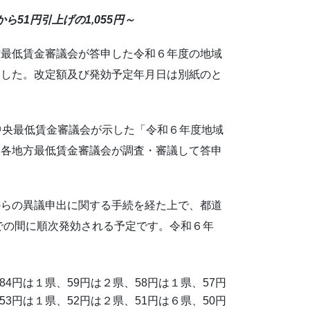
51円引上げの1,055円～
最低賃金審議会が答申した令和６年度の地域
ました。改定額及び発効予定年月日は別紙のと
中央最低賃金審議会が示した「令和６年度地域
、各地方最低賃金審議会が調査・審議して答申
らの異議申出に関する手続を経た上で、都道
までの間に順次発効される予定です。令和６年
84円は１県、59円は２県、58円は１県、57円
53円は１県、52円は２県、51円は６県、50円