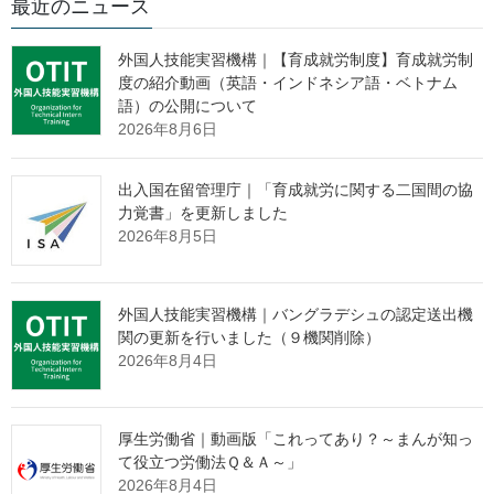
最近のニュース
会見の詳細
外国人技能実習機構｜【育成就労制度】育成就労制
度の紹介動画（英語・インドネシア語・ベトナム
語）の公開について
2026年8月6日
質疑
出入国在留管理庁｜「育成就労に関する二国間の協
記者：
力覚書」を更新しました
まずはご就任おめでとうございます。1点質問させていただきま
2026年8月5日
す。来年度の年金制度改正について伺います。7月の財政検証で
は、経済成長がこれまでと横ばいの場合、2057年の所得代替率は
今より2割低下するものの、政府が約束する50％以上は維持できる
外国人技能実習機構｜バングラデシュの認定送出機
とされました。少子高齢化によって公的年金の給付水準は徐々に
関の更新を行いました（９機関削除）
引き下げられていて、現役世代からは不安の声も聞かれます。大
2026年8月4日
臣としては年金制度の現状をどのように捉え、次期年金制度改正
にどう取り組んでいくのかお考えをお聞かせください。
厚生労働省｜動画版「これってあり？～まんが知っ
大臣：
て役立つ労働法Ｑ＆Ａ～」
7月に公表されました令和6年財政検証においては、女性や高齢者
2026年8月4日