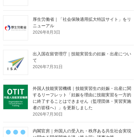
の労働参加の進展、そして好調な積立金の運用を背景に、前回に
比べて将来の給付水準の改善が確認されたところです。加えて、
今回新たに実施した分布推計では、若年世代ほど厚生年金期間が
厚生労働省｜「社会保険適用拡大特設サイト」をリ
延伸し、年金額の増加へ寄与することも確認されています。現
ニューアル
在、こうした財政検証の結果も踏まえ、制度改正に向けて、1つは
2026年8月3日
被用者保険の適用拡大などを通じた働き方に中立的な制度の構
築、そしてもう1つは所得保障・再分配機能の強化を図る観点か
ら、基礎年金の給付水準の確保といった方向で検討を進めている
出入国在留管理庁｜技能実習生の妊娠・出産につい
ところです。年末の社会保障審議会年金部会における取りまとめ
て
に向け、与党とも相談しながら丁寧に議論を進めていきたいと考
2026年7月31日
えています。
記者：
外国人技能実習機構｜技能実習生の妊娠・出産に関
就任おめでとうございます。最低賃金と賃上げについて伺いま
するリーフレット「妊娠を理由に技能実習を一方的
す。これまで政府は最低賃金を2030年代半ばまでに全国平均1,500
に終了することはできません（監理団体・実習実施
円にするとの目標を掲げてきましたが、今般就任された石破首相
者の皆様へ）」を更新しました
は昨日の記者会見でも、1,500円の達成時期について「2020年代の
2026年7月30日
うち」ということで、早めると表明されています。厚生労働大臣
として、石破首相の最低賃金の新たな目標についてどのように考
内閣官房｜外国人の受入れ・秩序ある共生社会実現
えていらっしゃるのか、現時点のお考えをお聞かせください。ま