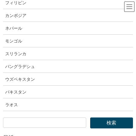
コ
ナ
フィリピン
ン
ビ
テ
ゲ
カンボジア
ン
ー
厚生労働省
ツ
シ
ネパール
へ
ョ
ス
ン
モンゴル
HOME
厚生労働省
キ
に
厚生労働省｜【「2020年代のうち」に最賃1500円】福岡大臣会見概要(令和6年10
ッ
移
スリランカ
月2日（水）14:31～14:46 省内会見室)
プ
動
バングラデシュ
2024年10月2日
ウズベキスタン
厚生労働省
厚生労働省｜【「2020年代のう
パキスタン
ち」に最賃1500円】福岡大臣会見
ラオス
概要(令和6年10月2日（水）14:31～
14:46 省内会見室)