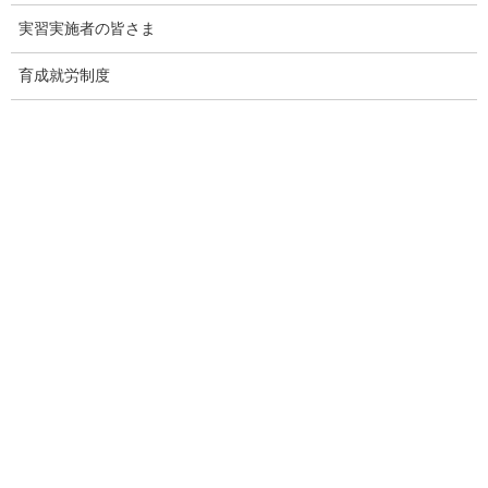
うと発表されました。年内のできるだけ早い時期に医療費の助成
実習実施者の皆さま
を提供するため、新たな事業の詳細設計については、長崎県、長
崎市と詰めていくと述べられていましたが、両自治体との調整の
育成就労制度
進捗とともに、事業開始の目途についてお伺いします。一方で、
被爆体験者の方々が被爆者健康手帳の交付を求めた訴訟の長崎地
裁判決については、国の意向を踏まえて長崎県、市は控訴され、
原告も同様に控訴されました。審理は福岡高裁に移ることになり
ますが、原告の方々は高齢化が進み、その中で一貫して被爆者認
定を求めています。これらを踏まえ、被爆体験者の問題にどのよ
うな姿勢で大臣は臨まれていくのか、お考えをお聞かせくださ
い。
大臣：
今おっしゃられましたように、長崎地裁判決への対応について
は、判決を精査した結果、政府としては司法判断の根拠に対する
考え方が最高裁で確定した先行訴訟と今回の判決で異なるなどの
理由から、控訴せざるを得ないと考えたところです。また、長崎
の被爆体験者への方々への医療費助成については、年内のできる
だけ早い時期の医療費から助成を適用することとし、現在、おっ
しゃったように、長崎県・長崎市と実務的な調整を進めていると