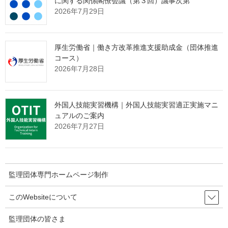
に関する関係閣僚会議（第３回）議事次第
た、近年は民間企業でも大幅な賃上げが相次いでいますが、こう
2026年7月29日
した動きを今後持続していくために、政府としてどのようなこと
に重点的に取り組んでいくのかについてもあわせてお答えくださ
い。
厚生労働省｜働き方改革推進支援助成金（団体推進
コース）
大臣：
2026年7月28日
豊かさを実感できる所得増加を実現し、物価上昇を上回る賃上げ
を定着させるためには、賃上げ支援を強力に推進していくことが
重要であると考えています。今ご指摘がありました最低賃金につ
外国人技能実習機構｜外国人技能実習適正実施マニ
いては、最低賃金法に基づき労働者の生計費や賃金等のデータに
ュアルのご案内
基づいて、公労使三者で構成する最低賃金審議会で議論し決定す
2026年7月27日
るものであり、今回の総理からのご指示を受け、最低賃金の引上
げの議論を加速してまいりたいと思っています。また、最低賃金
審議会の円滑な運営を図りつつ、関係大臣と連携し、最大限の価
格転嫁や生産性向上の支援等により中小企業等が賃上げできる環
監理団体専門ホームページ制作
境整備にも取り組んでいきたいと考えています。
このWebsiteについて
記者：
長崎の被爆体験者について2点お伺いします。岸田前首相は9月21
監理団体の皆さま
日、長崎の被爆体験者について、被爆者と同等の医療費助成を行