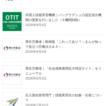
「働き方改革関連法施行後５年の総点検」は、令和７年に閣議
決定された「新しい資本主義のグランドデザイン及び実行計画
外国人技能実習機構｜バングラデシュの認定送出機
2025改訂版」等に基づき、働き方の実態とニーズを把握すること
関の更新を行いました（９機関削除）
を目的とした調査です。
2026年8月4日
厚生労働省では、今回の調査結果を踏まえつつ、労働市場改革
分科会や労働政策審議会において、労働基準関係法制について議
厚生労働省｜動画版「これってあり？～まんが知っ
論していきます。
て役立つ労働法Ｑ＆Ａ～」
2026年8月4日
（別添）働き方改革関連法施行後５年の総点検［1.6MB］
厚生労働省｜「社会保険適用拡大特設サイト」をリ
ニューアル
出典：厚生労働省 Webサイト
2026年8月3日
https://www.mhlw.go.jp/stf/houdou/0000073981_00060.html
出入国在留管理庁｜技能実習生の妊娠・出産につい
監理団体の理事長様へ 特別なお
て
2026年7月31日