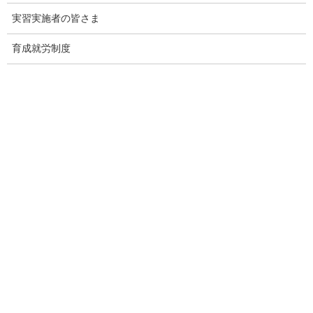
実習実施者の皆さま
育成就労制度
監理団体専門ホームページ制作＆MEO対
策サービス
メインページ
へ
Threads
Facebook
X
Hatena
LINE
Copy
関連記事