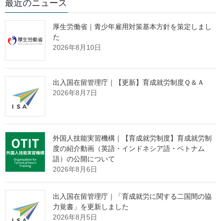
最近のニュース
課長 川口 俊徳（内線5351）
企画調整専門官 来嶋 里沙（内線8488）
厚生労働省｜青少年雇用対策基本方針を策定しまし
（代表番号) 03(5253)1111
た
（直通番号） 03(3502)1599
2026年8月10日
報道関係者 各位
出入国在留管理庁｜【更新】育成就労制度Ｑ＆Ａ
2026年8月7日
「働き方改革関連法施行後５年の総
点検」の調査結果を公表します
外国人技能実習機構｜【育成就労制度】育成就労制
度の紹介動画（英語・インドネシア語・ベトナム
厚生労働省では、このたび、働き方改革を推進するための関係
語）の公開について
法律の整備に関する法律（以下「働き方改革関連法」という。）
2026年8月6日
施行後５年の状況を把握するため、労働者を対象とするアンケー
ト調査、企業・労働者を対象とするヒアリング調査を実施し、そ
の結果を取りまとめましたので公表します。
出入国在留管理庁｜「育成就労に関する二国間の協
力覚書」を更新しました
詳細は別添をご覧ください。
2026年8月5日