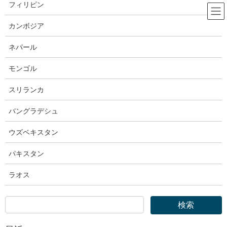
コ
ナ
フィリピン
ン
ビ
テ
ゲ
カンボジア
ン
ー
厚生労働省
ツ
シ
ネパール
へ
ョ
ス
ン
モンゴル
HOME
厚生労働省
キ
に
厚生労働省｜「働き方改革関連法施行後５年の総点検」の調査結果を公表します
ッ
移
スリランカ
プ
動
2026年3月30日
バングラデシュ
厚生労働省
ウズベキスタン
厚生労働省｜「働き方改革関連法施
パキスタン
行後５年の総点検」の調査結果を
ラオス
公表します
照会先
労働基準局 労働条件政策課