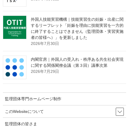
知らせ
外国人技能実習機構｜技能実習生の妊娠・出産に関
「営業活動ができない」
という監理団体特有の課題。
するリーフレット「妊娠を理由に技能実習を一方的
その制約の中で、どのように新規の受入企業様と出会っていくべ
に終了することはできません（監理団体・実習実施
きか。
者の皆様へ）」を更新しました
2026年7月30日
その解決策として、インターネット上で24時間365日、
貴団体の強みを発信し続ける
"ホームページ制作"
サービスを提供
しております。
内閣官房｜外国人の受入れ・秩序ある共生社会実現
に関する関係閣僚会議（第３回）議事次第
たった1社との出会いから、紹介の輪が自然と広がっていく。
2026年7月29日
そんな仕組みづくりに興味をお持ちの理事長様は、ぜひ下の画像
をクリックしてご確認ください。
監理団体専門ホームページ制作
このWebsiteについて
監理団体の皆さま