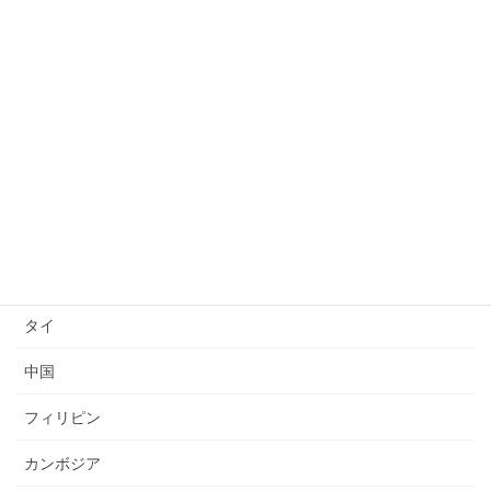
日本語上達
技能検定
送り出し国
ベトナム
インドネシア
ミャンマー
タイ
中国
フィリピン
カンボジア