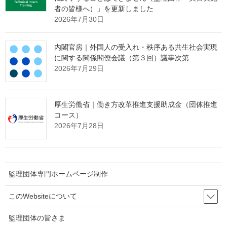
者の皆様へ）」を更新しました
その解決策として、インターネット上で24時間365日、
2026年7月30日
貴団体の強みを発信し続ける
"ホームページ制作"
サービスを提供
しております。
内閣官房｜外国人の受入れ・秩序ある共生社会実現
たった1社との出会いから、紹介の輪が自然と広がっていく。
に関する関係閣僚会議（第３回）議事次第
そんな仕組みづくりに興味をお持ちの理事長様は、ぜひ下の画像
2026年7月29日
をクリックしてご確認ください。
厚生労働省｜働き方改革推進支援助成金（団体推進
コース）
2026年7月28日
監理団体専門ホームページ制作
このWebsiteについて
監理団体の皆さま