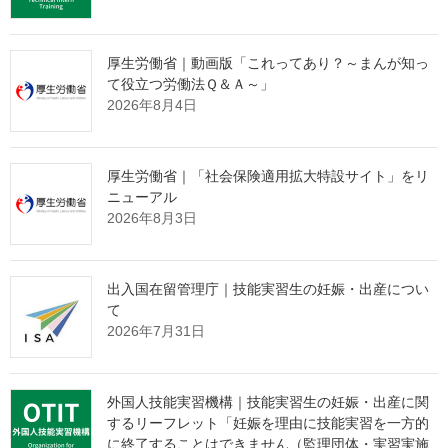
※その他，オンライン申請手続の詳細は，出入国在留管理庁ホー
ムページをご確認ください。
厚生労働省｜動画版「これってあり？～まんが知っ
http://www.immi-moj.go.jp/tetuduki/zairyukanri/onlineshinsei.html
て役立つ労働法Ｑ＆Ａ～」
2026年8月4日
出典：出入国在留管理庁 Webサイト
厚生労働省｜「社会保険適用拡大特設サイト」をリ
http://www.immi-moj.go.jp/tetuduki/zairyukanri/pdf/200701-
ニューアル
news.pdf
2026年8月3日
監理団体の理事長様へ 特別なお
出入国在留管理庁｜技能実習生の妊娠・出産につい
知らせ
て
2026年7月31日
「営業活動ができない」
という監理団体特有の課題。
外国人技能実習機構｜技能実習生の妊娠・出産に関
その制約の中で、どのように新規の受入企業様と出会っていくべ
するリーフレット「妊娠を理由に技能実習を一方的
きか。
に終了することはできません（監理団体・実習実施