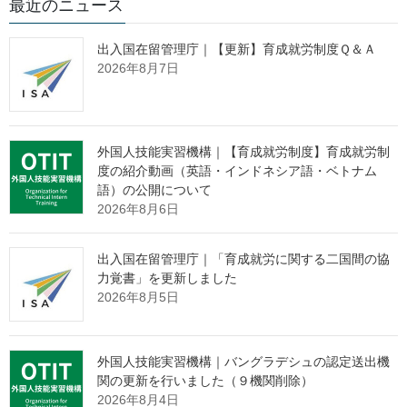
出入国在留管理庁
最近のニュース
在留申請オンラインシステムを利用可能な在留資格（対象範
出入国在留管理庁｜【更新】育成就労制度Ｑ＆Ａ
囲）について， 一部拡大することとしました。
2026年8月7日
また，一部の方については，在留申請オンラインシステムの利
用申出につい て，郵送により受け付けることとしました。
※在留資格ごとにオンラインで受付できる対象申請の範囲やオン
外国人技能実習機構｜【育成就労制度】育成就労制
ラインで資料の提 出ができるか否かなどが異なります。詳細につ
度の紹介動画（英語・インドネシア語・ベトナム
いては，出入国在留管理庁ホームペー ジの「利用可能な申請種
語）の公開について
別・在留資格」をご参照ください。
2026年8月6日
【利用可能な申請種別・在留資格】
http://www.immi-moj.go.jp/tetuduki/zairyukanri/pdf/requirement.pdf
出入国在留管理庁｜「育成就労に関する二国間の協
※オンラインで申請手続を行うには，事前に地方出入国在留管理
力覚書」を更新しました
2026年8月5日
官署での利用申出が 必要です（一部，郵送でも受け付けていま
す。）。
【利用案内】
外国人技能実習機構｜バングラデシュの認定送出機
http://www.immi-
関の更新を行いました（９機関削除）
moj.go.jp/tetuduki/zairyukanri/pdf/200323_guide.pdf
2026年8月4日