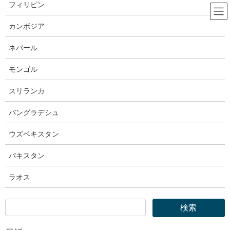
コ
ナ
フィリピン
ン
ビ
テ
ゲ
カンボジア
ン
ー
出入国在留管理庁
ツ
シ
ネパール
へ
ョ
ス
ン
モンゴル
HOME
出入国在留管理庁
キ
に
出入国在留管理庁｜在留申請オンラインシステムを利用可能な対象範囲の拡大等
ッ
移
スリランカ
について
プ
動
バングラデシュ
2020年7月13日
ウズベキスタン
出入国在留管理庁
出入国在留管理庁｜在留申請オンラ
パキスタン
インシステムを利用可能な対象範
ラオス
囲の拡大等について
令和2年７月１日