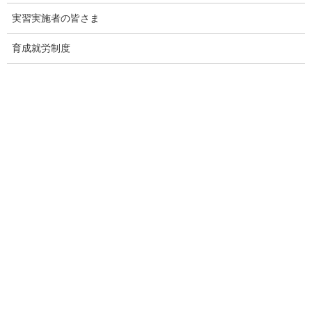
実習実施者の皆さま
監理団体専門ホームページ制作＆MEO対
策サービス
育成就労制度
メインページ
へ
Threads
Facebook
X
Hatena
LINE
Copy
関連記事
厚生労働省｜動画版「これってあり？～まんが知って役立つ労
働法Ｑ＆Ａ～」
2026年8月4日
厚生労働省｜「社会保険適用拡大特設サイト」をリニューアル