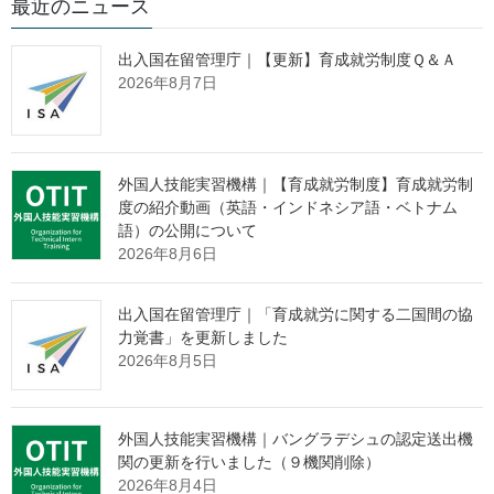
最近のニュース
被災者、被災者のご家族・関係者の
出入国在留管理庁｜【更新】育成就労制度Ｑ＆Ａ
方へ
2026年8月7日
※
官邸ホームページにリンクします。
外国人技能実習機構｜【育成就労制度】育成就労制
度の紹介動画（英語・インドネシア語・ベトナム
【民事調停・債務整理】
語）の公開について
2026年8月6日
・
民事調停の申立手数料の特例措置
出入国在留管理庁｜「育成就労に関する二国間の協
・
令和６年能登半島地震の被災者である相続人の方々へ
力覚書」を更新しました
・
令和６年能登半島地震により借金等の返済が困難となった被災
2026年8月5日
者の方へ
【登記関係】
外国人技能実習機構｜バングラデシュの認定送出機
関の更新を行いました（９機関削除）
2026年8月4日