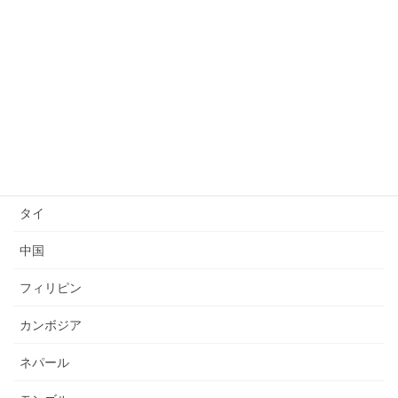
技能検定
送り出し国
ベトナム
インドネシア
ミャンマー
タイ
中国
フィリピン
カンボジア
ネパール