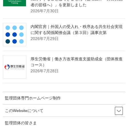
難者の方々への支援として、フリーダイヤルによる電話相談が実
者の皆様へ）」を更新しました
施されています。
2026年7月30日
詳細は、以下にお問い合わせいただくか、
日本司法書士会連合
会HP
をご覧ください。
内閣官房｜外国人の受入れ・秩序ある共生社会実現
に関する関係閣僚会議（第３回）議事次第
○フリーダイヤル：０１２０－３１５１９９
2026年7月29日
・実施期間：令和６年１月９日（火）から６月３０日（日）ま
で（土日、祝日を含む。）
・受付時間：１７：００～２０：００
厚生労働省｜働き方改革推進支援助成金（団体推進
※終了日は変更する可能性があるとされています。
コース）
2026年7月28日
●日本司法支援センター（法テラス）では、「令和６年能登半島地
震」に際し災害救助法が適用された災害発生市町村の区域に、令
和６年１月１日において住所、営業所などがあった方に対して、
生活の再建に当たり必要な法律相談を無料で行います。
また、被災された皆さまが抱えている法的問題について、解決
監理団体専門ホームページ制作
に役立つ法制度や相談窓口等の情報提供を行っております。
このWebsiteについて
詳細は、以下にお問い合わせいただくか、
法テラス特設ページ
をご覧ください。
監理団体の皆さま