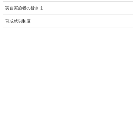
実習実施者の皆さま
○法テラス災害ダイヤル：０１２０－０７８３０９
（受付 平日９：００～２１：００ 土曜日９：００～１７：０
育成就労制度
０ 祝日・年末年始を除く）
在留外国人の皆様へ
・
令和６年能登半島地震について
・
「令和６年能登半島地震」の災害に遭った方へ
法務大臣記者会見
令和６年能登半島地震に関する法務省所管に関わる支援措置等