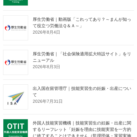
・
令和６年能登半島地震により土地・建物の権利証（登記済証・
登記識別情報通知書）を紛失した場合について
[PDF]
・
令和６年能登半島地震により登記の申請をすべき期間に登記の
厚生労働省｜動画版「これってあり？～まんが知っ
申請ができなかった場合について
[PDF]
て役立つ労働法Ｑ＆Ａ～」
・
令和６年能登半島地震による地殻変動に伴う地図等証明書上の
2026年8月4日
座標値表示への影響について
［PDF］
・
災害復旧における境界標識の保存について
[PDF]
厚生労働省｜「社会保険適用拡大特設サイト」をリ
ニューアル
【人権相談】
2026年8月3日
・
令和６年能登半島地震で被災された皆様へ～震災に伴う人権相
出入国在留管理庁｜技能実習生の妊娠・出産につい
談について～
て
2026年7月31日
【無料相談・情報提供】
外国人技能実習機構｜技能実習生の妊娠・出産に関
するリーフレット「妊娠を理由に技能実習を一方的
●日本司法書士会連合会では、令和６年能登半島地震の被災者、避
に終了することはできません（監理団体・実習実施