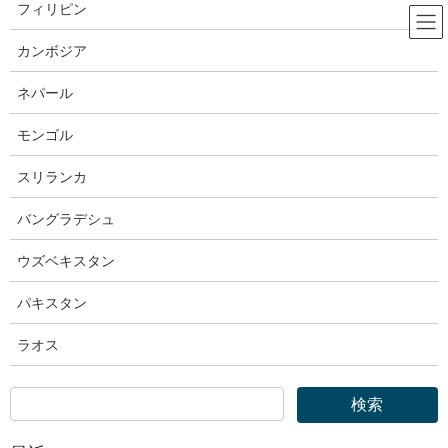
コ
ナ
フィリピン
ン
ビ
テ
ゲ
カンボジア
ン
ー
法務省
ツ
シ
ネパール
へ
ョ
ス
ン
モンゴル
HOME
法務省
キ
に
法務省｜令和６年能登半島地震について【まとめページ(一覧)】
ッ
移
スリランカ
プ
動
2024年2月5日
バングラデシュ
法務省
ウズベキスタン
法務省｜令和６年能登半島地震につ
パキスタン
いて【まとめページ(一覧)】
ラオス
※令和６年能登半島地震に関する情報を掲載しています。情報は
随時更新していきます。