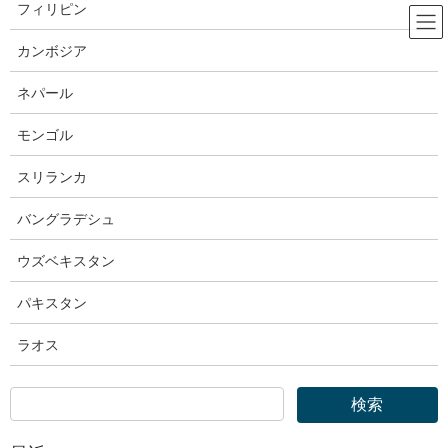
コ
ナ
フィリピン
ン
ビ
テ
ゲ
カンボジア
ン
ー
OTIT｜外国人技能実習機構
ツ
シ
ネパール
へ
ョ
ス
ン
モンゴル
HOME
OTIT｜外国人技能実習機構
キ
に
外国人技能実習機構｜ベトナムの認定送出機関の更新を行いました
ッ
移
スリランカ
プ
動
2023年3月8日
バングラデシュ
OTIT｜外国人技能実習機構
ウズベキスタン
外国人技能実習機構｜ベトナムの
パキスタン
認定送出機関の更新を行いました
ラオス
2023.03.08