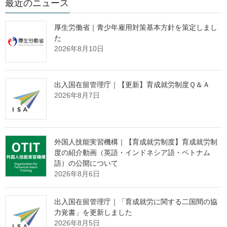
最近のニュース
ベトナムの認定送出機関の更新を行
いました。
厚生労働省｜青少年雇用対策基本方針を策定しまし
た
2026年8月10日
認定送出機関リスト から４機関が削除されましたのでご留意くだ
さい。
最新の情報は外国政府認定送出機関一覧
出入国在留管理庁｜【更新】育成就労制度Ｑ＆Ａ
（
https://www.otit.go.jp/soushutsu_kikan_list/
）にてご確認くださ
2026年8月7日
い。
外国人技能実習機構｜【育成就労制度】育成就労制
出典：外国人技能実習機構 Webサイト
度の紹介動画（英語・インドネシア語・ベトナム
https://www.otit.go.jp/soushutsu_kikan_list/
語）の公開について
2026年8月6日
監理団体の理事長様へ 特別なお
出入国在留管理庁｜「育成就労に関する二国間の協
知らせ
力覚書」を更新しました
2026年8月5日