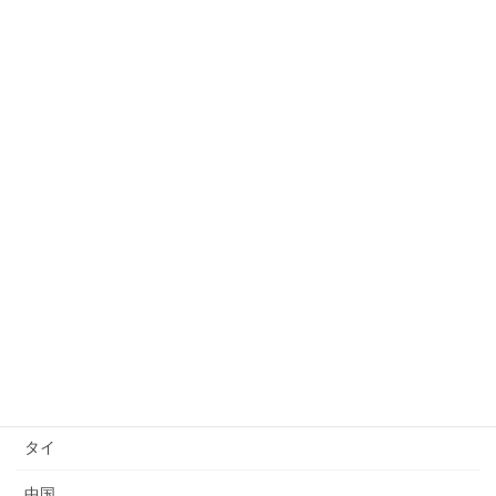
セミナー
許可取り消し
日本語能力試験(JLPT)結果
日本語上達
技能検定
送り出し国
ベトナム
インドネシア
ミャンマー
タイ
中国