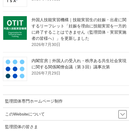
外国人技能実習機構｜技能実習生の妊娠・出産に関
するリーフレット「妊娠を理由に技能実習を一方的
に終了することはできません（監理団体・実習実施
者の皆様へ）」を更新しました
監理団体専門ホームページ制作＆MEO対
2026年7月30日
策サービス
メインページ
へ
内閣官房｜外国人の受入れ・秩序ある共生社会実現
に関する関係閣僚会議（第３回）議事次第
2026年7月29日
Threads
Facebook
X
Hatena
LINE
Copy
監理団体専門ホームページ制作
関連記事
このWebsiteについて
監理団体の皆さま