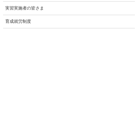
外国人技能実習機構｜ベトナムの認定送出機関の更新を行いま
した【※9機関の削除】
実習実施者の皆さま
2021年7月16日
育成就労制度
外国人技能実習機構｜ベトナム国政府認定送出機関リストから
の一部送出機関の削除について
2020年6月3日
厚生労働省｜青少年雇用対策基本方針を策定しました
2026年8月10日
出入国在留管理庁｜【更新】育成就労制度Ｑ＆Ａ
2026年8月7日
外国人技能実習機構｜【育成就労制度】育成就労制度の紹介動
画（英語・インドネシア語・ベトナム語）の公開について
2026年8月6日