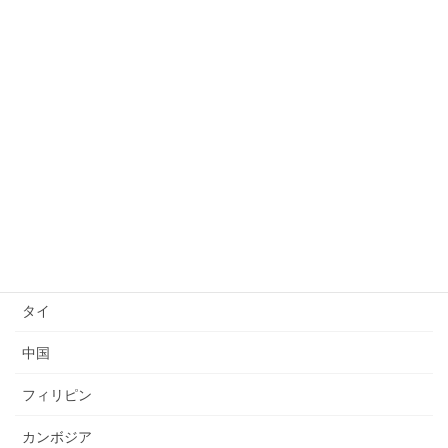
日本語能力試験(JLPT)結果
日本語上達
技能検定
送り出し国
ベトナム
インドネシア
ミャンマー
タイ
中国
フィリピン
カンボジア