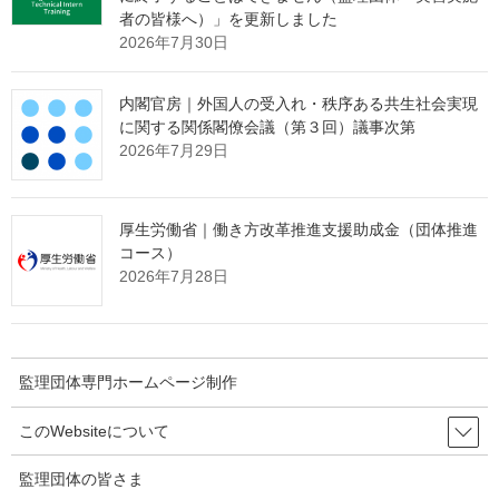
者の皆様へ）」を更新しました
表紙・目次
2026年7月30日
第1章 技能実習制度の趣旨
内閣官房｜外国人の受入れ・秩序ある共生社会実現
第2章 技能実習法による新たな技能実習制度の概要
に関する関係閣僚会議（第３回）議事次第
第3章 技能実習法の目的･定義等
2026年7月29日
第4章 技能実習計画の認定等
第5章 監理団体の許可等
厚生労働省｜働き方改革推進支援助成金（団体推進
コース）
第6章 技能実習生の保護
2026年7月28日
第7章 補則
第8章 養成講習
第9章 違法行為の防止･摘発及び違法行為に対する行政処分
監理団体専門ホームページ制作
第10章 罰則
このWebsiteについて
●別紙
監理団体の皆さま