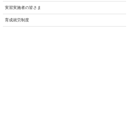
別紙1-1 技能実習の適正な実施及び技能実習生の保護に関する
実習実施者の皆さま
基本方針
別紙1-2 監理団体及び団体監理型実習実施者等が労働条件等の
育成就労制度
明示、団体監理型実習実施者等及び団体監理型技能実習生等
の個人情報の取扱い等に関して適切に対処するための指針
別紙2-1 技能実習計画認定申請に係る提出書類一覧・確認表
（企業単独型）
別紙2-2 技能実習計画認定申請に係る提出書類一覧・確認表
（団体監理型）
別紙3 監理団体の許可申請の添付書類一覧
別紙4 移行対象職種・作業の一覧（コード番号付き）
別紙5 監理団体の業務の運営に関する規程例
別紙6 個人情報適正管理規程例
別紙7 省令様式
別紙8 参考様式