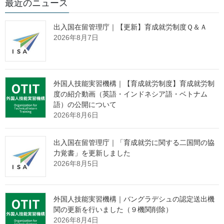
技能実習制度運用要領
最近のニュース
出入国在留管理庁｜【更新】育成就労制度Ｑ＆Ａ
2026年8月7日
技能実習制度運用要領～関係者の皆
さまへ～（令和６年４月１１日改正
版）
外国人技能実習機構｜【育成就労制度】育成就労制
度の紹介動画（英語・インドネシア語・ベトナム
語）の公開について
●改正箇所一覧
2026年8月6日
令和6年4月11日一部改正
出入国在留管理庁｜「育成就労に関する二国間の協
令和5年4月1日一部改正
※改正ポイントについては
こちら
力覚書」を更新しました
※一部反映漏れと訂正については
こちら
2026年8月5日
令和4年10月1日一部改正
※関係通知については
こちら
令和4年8月16日一部改正
※関係通知については
こちら
外国人技能実習機構｜バングラデシュの認定送出機
令和4年4月1日一部改正
関の更新を行いました（９機関削除）
2026年8月4日