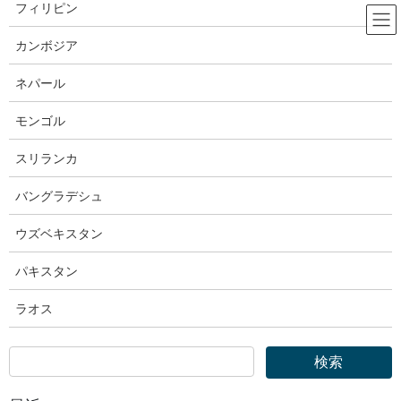
コ
ナ
フィリピン
ン
ビ
テ
ゲ
カンボジア
ン
ー
OTIT｜外国人技能実習機構
ツ
シ
ネパール
へ
ョ
ス
ン
モンゴル
HOME
OTIT｜外国人技能実習機構
キ
に
外国人技能実習機構｜技能実習制度運用要領～関係者の皆さまへ～（令和６年４
ッ
移
スリランカ
月１１日改正版）
プ
動
バングラデシュ
2024年4月11日
ウズベキスタン
OTIT｜外国人技能実習機構
外国人技能実習機構｜技能実習制度
パキスタン
運用要領～関係者の皆さまへ～
ラオス
（令和６年４月１１日改正版）