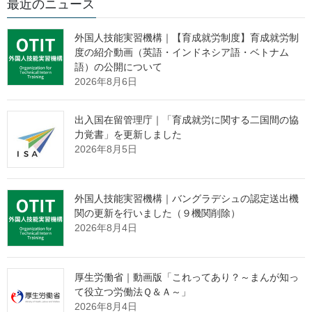
お知らせ
最近のニュース
外国人技能実習機構｜【育成就労制度】育成就労制
度の紹介動画（英語・インドネシア語・ベトナム
2024.07.16
語）の公開について
2026年8月6日
よくあるご質問（技能実習計画の認定申請関係に
「NEW！9-2 労働時間に深夜時間帯を含むものに変更する場
合」
が追加されました。
New
出入国在留管理庁｜「育成就労に関する二国間の協
力覚書」を更新しました
2026年8月5日
出典：外国人技能実習機構 Webサイト
https://www.otit.go.jp/files/user/240716%EF%BC%8D001.pdf
外国人技能実習機構｜バングラデシュの認定送出機
関の更新を行いました（９機関削除）
2026年8月4日
監理団体の理事長様へ 特別なお
知らせ
厚生労働省｜動画版「これってあり？～まんが知っ
て役立つ労働法Ｑ＆Ａ～」
2026年8月4日
「営業活動ができない」
という監理団体特有の課題。