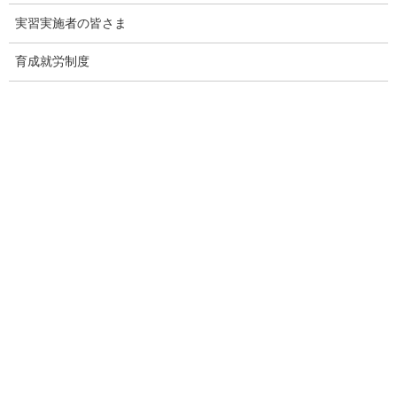
実習実施者の皆さま
厚生労働省｜「社会保険適用拡大特設サイト」をリニューアル
育成就労制度
2026年8月3日
出入国在留管理庁｜技能実習生の妊娠・出産について
2026年7月31日
外国人技能実習機構｜技能実習生の妊娠・出産に関するリーフ
レット「妊娠を理由に技能実習を一方的に終了することはでき
ません（監理団体・実習実施者の皆様へ）」を更新しました
2026年7月30日
厚生労働省｜働き方改革推進支援助成金（団体推進コース）
2026年7月28日
外務省｜【広域情報】海外における写真・動画撮影及びＳＮＳ
等への投稿に関する注意喚起