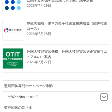
に関する関係閣僚会議（第３回）議事次第
2026年7月29日
厚生労働省｜働き方改革推進支援助成金（団体推進
監理団体専門ホームページ制作＆MEO対
コース）
策サービス
2026年7月28日
メインページ
へ
外国人技能実習機構｜外国人技能実習適正実施マニ
ュアルのご案内
Threads
Facebook
X
2026年7月27日
Hatena
LINE
Copy
関連記事
監理団体専門ホームページ制作
このWebsiteについて
厚生労働省｜動画版「これってあり？～まんが知って役立つ労
働法Ｑ＆Ａ～」
監理団体の皆さま
2026年8月4日