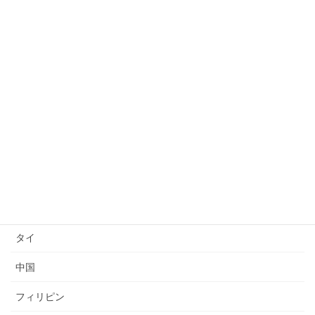
日本語能力試験(JLPT)結果
日本語上達
技能検定
送り出し国
ベトナム
インドネシア
ミャンマー
タイ
中国
フィリピン