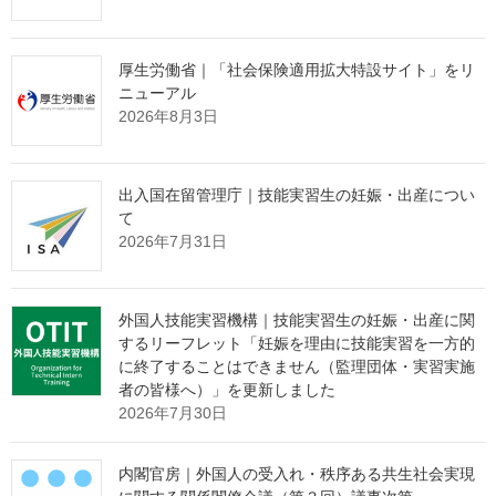
その制約の中で、どのように新規の受入企業様と出会っていくべ
きか。
厚生労働省｜「社会保険適用拡大特設サイト」をリ
その解決策として、インターネット上で24時間365日、
ニューアル
2026年8月3日
貴団体の強みを発信し続ける
"ホームページ制作"
サービスを提供
しております。
たった1社との出会いから、紹介の輪が自然と広がっていく。
出入国在留管理庁｜技能実習生の妊娠・出産につい
そんな仕組みづくりに興味をお持ちの理事長様は、ぜひ下の画像
て
をクリックしてご確認ください。
2026年7月31日
外国人技能実習機構｜技能実習生の妊娠・出産に関
するリーフレット「妊娠を理由に技能実習を一方的
に終了することはできません（監理団体・実習実施
者の皆様へ）」を更新しました
2026年7月30日
内閣官房｜外国人の受入れ・秩序ある共生社会実現