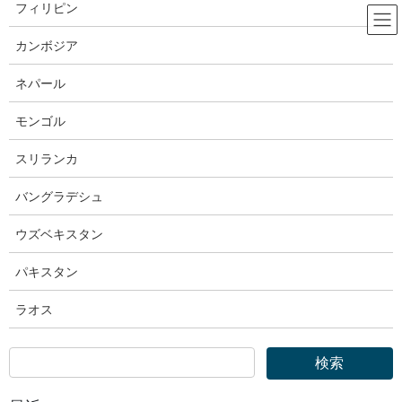
コ
ナ
フィリピン
ン
ビ
テ
ゲ
カンボジア
ン
ー
OTIT｜外国人技能実習機構
ツ
シ
ネパール
へ
ョ
ス
ン
モンゴル
HOME
OTIT｜外国人技能実習機構
キ
に
外国人技能実習機構｜技能実習計画 の認定申請「労働時間に深夜時間帯を含むも
ッ
移
スリランカ
のに変更する場合」
プ
動
バングラデシュ
2024年7月16日
ウズベキスタン
OTIT｜外国人技能実習機構
外国人技能実習機構｜技能実習計画
パキスタン
の認定申請「労働時間に深夜時間帯
ラオス
を含むものに変更する場合」