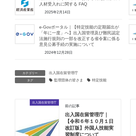
人材受入れに関する FAQ
2025年2月14日
e-Govポータル｜【特定技能の定期届出が
「年に一度」へ】出入国管理及び難民認定
法施行規則の一部を改正する省令案に係る
意見公募手続の実施について
2024年12月28日
出入国在留管理庁
カテゴリー
監理団体の皆さま
特定技能
タグ
出入国在留管理庁
前の記事
出入国在留管理庁｜
【令和６年１０月１日
改訂版】外国人技能実
習制度について