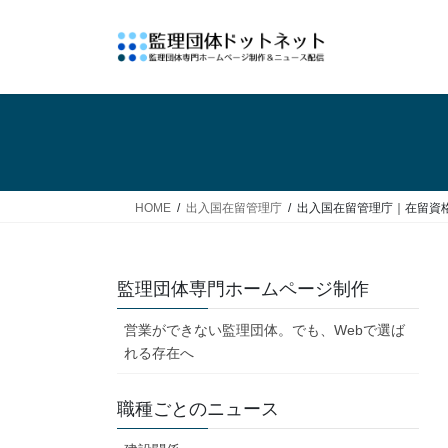
コ
ナ
ン
ビ
テ
ゲ
ン
ー
ツ
シ
へ
ョ
ス
ン
キ
に
ッ
移
HOME
出入国在留管理庁
出入国在留管理庁｜在留資
プ
動
監理団体専門ホームページ制作
営業ができない監理団体。でも、Webで選ば
れる存在へ
職種ごとのニュース