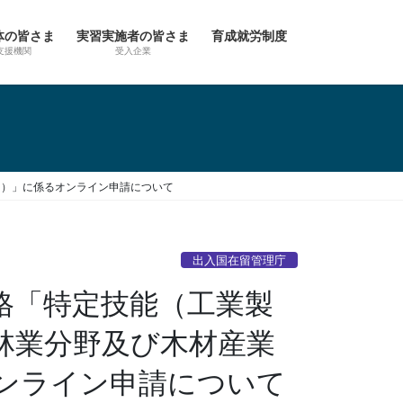
体の皆さま
実習実施者の皆さま
育成就労制度
支援機関
受入企業
。）」に係るオンライン申請について
出入国在留管理庁
格「特定技能（工業製
林業分野及び木材産業
ンライン申請について