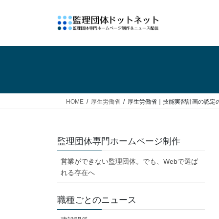
コ
ナ
ン
ビ
テ
ゲ
ン
ー
ツ
シ
へ
ョ
ス
ン
キ
に
ッ
移
HOME
厚生労働省
厚生労働省｜技能実習計画の認定
プ
動
監理団体専門ホームページ制作
営業ができない監理団体。でも、Webで選ば
れる存在へ
職種ごとのニュース