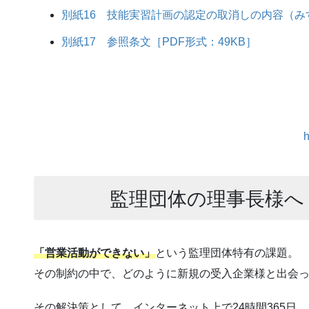
別紙16 技能実習計画の認定の取消しの内容（みす
別紙17 参照条文［PDF形式：49KB］
h
監理団体の理事長様へ
「営業活動ができない」
という監理団体特有の課題。
その制約の中で、どのように新規の受入企業様と出会
その解決策として、インターネット上で24時間365日、