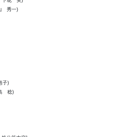
下花 実)
 秀一)
子)
島 稔)