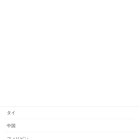
許可取り消し
日本語能力試験(JLPT)結果
日本語上達
技能検定
送り出し国
ベトナム
インドネシア
ミャンマー
タイ
中国
フィリピン