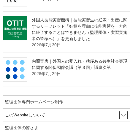
（昭和26年政令第319号）第73条の２第１項の規定に基づき罰金
の刑に処せられ、令和２年８月６日に刑が確定し、労働者派遣法
第６条第１号に規定する欠格事由に該当することとなったため。
外国人技能実習機構｜技能実習生の妊娠・出産に関
するリーフレット「妊娠を理由に技能実習を一方的
※ 労働者派遣法、出入国管理及び難民認定法の関係条文は、別
に終了することはできません（監理団体・実習実施
添をご参照ください。
者の皆様へ）」を更新しました
2026年7月30日
別添 報道発表資料全体版［PDF形式：210KB］
内閣官房｜外国人の受入れ・秩序ある共生社会実現
に関する関係閣僚会議（第３回）議事次第
2026年7月29日
出典：厚生労働省 Webサイト
https://www.mhlw.go.jp/stf/newpage_14507.html
監理団体専門ホームページ制作
監理団体の理事長様へ 特別なお
知らせ
このWebsiteについて
監理団体の皆さま
「営業活動ができない」
という監理団体特有の課題。