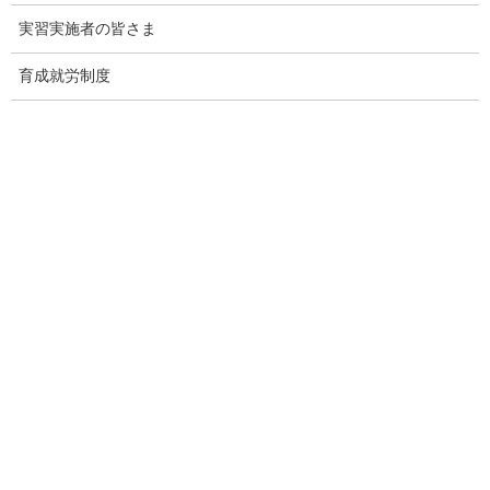
その制約の中で、どのように新規の受入企業様と出会っていくべ
実習実施者の皆さま
きか。
育成就労制度
その解決策として、インターネット上で24時間365日、
貴団体の強みを発信し続ける
"ホームページ制作"
サービスを提供
しております。
たった1社との出会いから、紹介の輪が自然と広がっていく。
そんな仕組みづくりに興味をお持ちの理事長様は、ぜひ下の画像
をクリックしてご確認ください。