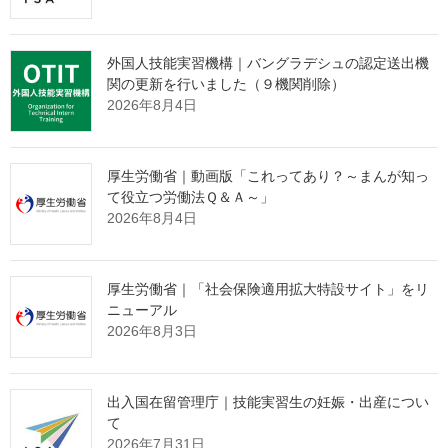
詳細は以下のとおりです。
１ 労働者派遣事業の許可の取消しを行った事業主
外国人技能実習機構｜バングラデシュの認定送出機
関の更新を行いました（９機関削除）
（１）名称 株式会社R・Oコーポレーション
2026年8月4日
（２）代表者職氏名 代表取締役 オリベ・セデーニョ・ラモ
ン・アリスティデス
（３）所在地 埼玉県入間市豊岡一丁目３番18号
厚生労働省｜動画版「これってあり？～まんが知っ
（４）許可に関する事項
て役立つ労働法Ｑ＆Ａ～」
許可年月日 令和元年５月１日許可
2026年8月4日
許可番号 派11－301351
２ 処分内容
厚生労働省｜「社会保険適用拡大特設サイト」をリ
労働者派遣事業の適正な運営の確保及び派遣労働者の保護等に
ニューアル
関する法律（昭和60年法律第88号。以下「労働者派遣法」とい
2026年8月3日
う。）第14条第１項第１号の規定に基づき、令和２年11月４日を
もって、労働者派遣事業の許可を取り消す。
出入国在留管理庁｜技能実習生の妊娠・出産につい
３ 処分理由
て
株式会社R・Oコーポレーションは、出入国管理及び難民認定法
2026年7月31日