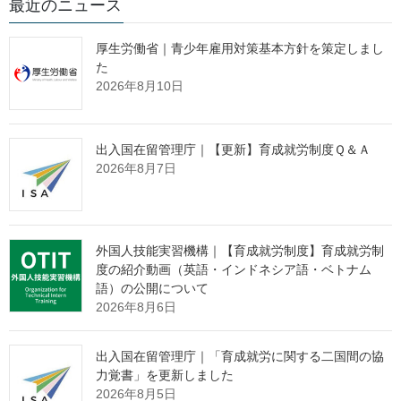
最近のニュース
課長 松原 哲也
主任中央需給調整事業指導官
厚生労働省｜青少年雇用対策基本方針を策定しまし
た
井上 英明
2026年8月10日
課長補佐 森岡 巨博
(代表電話) 03 (5253) 1111
（内線5335、5324）
出入国在留管理庁｜【更新】育成就労制度Ｑ＆Ａ
(直通電話) 03 (3502) 5227
2026年8月7日
労働者派遣事業の許可を取り消しま
した
外国人技能実習機構｜【育成就労制度】育成就労制
度の紹介動画（英語・インドネシア語・ベトナム
語）の公開について
2026年8月6日
～労働者派遣法に規定する欠格事由に該当した事業主に対して実
施～
出入国在留管理庁｜「育成就労に関する二国間の協
厚生労働省は、令和２年11月４日付けで、株式会社R・Oコー
力覚書」を更新しました
2026年8月5日
ポレーションに対し、労働者派遣事業の許可を取り消しました。