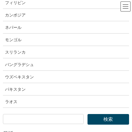
コ
ナ
フィリピン
ン
ビ
テ
ゲ
カンボジア
ン
ー
厚生労働省
ツ
シ
ネパール
へ
ョ
ス
ン
モンゴル
HOME
厚生労働省
厚生労働省｜労働者派遣事業の許可を取り消しました
キ
に
ッ
移
スリランカ
プ
動
2020年11月4日
バングラデシュ
厚生労働省
厚生労働省｜労働者派遣事業の許可
ウズベキスタン
を取り消しました
パキスタン
ラオス
令和2年11月04日（水）
【照会先】
職業安定局需給調整事業課