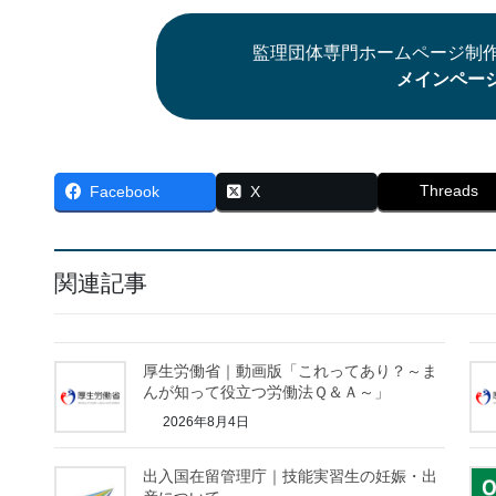
監理団体専門ホームページ制作
メインペー
Threads
Facebook
X
関連記事
厚生労働省｜動画版「これってあり？～ま
んが知って役立つ労働法Ｑ＆Ａ～」
2026年8月4日
出入国在留管理庁｜技能実習生の妊娠・出