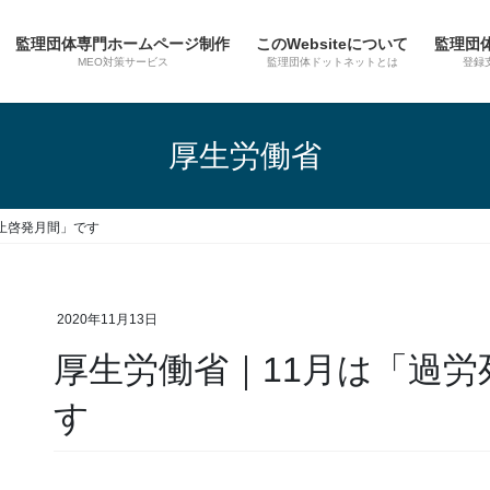
監理団体専門ホームページ制作
このWebsiteについて
監理団
MEO対策サービス
監理団体ドットネットとは
登録
厚生労働省
止啓発月間」です
2020年11月13日
厚生労働省｜11月は「過
す