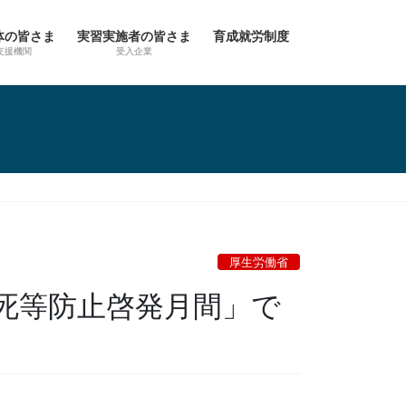
体の皆さま
実習実施者の皆さま
育成就労制度
支援機関
受入企業
厚生労働省
労死等防止啓発月間」で