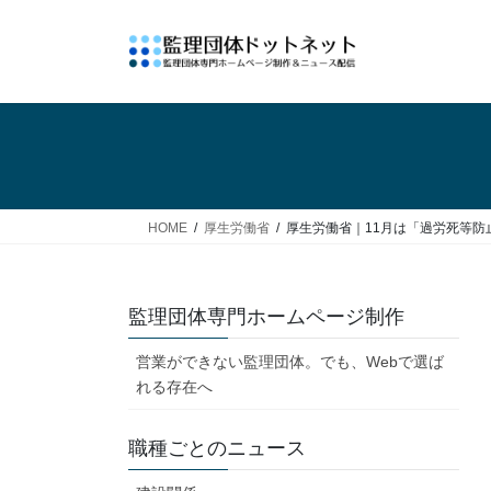
コ
ナ
ン
ビ
テ
ゲ
ン
ー
ツ
シ
へ
ョ
ス
ン
キ
に
ッ
移
HOME
厚生労働省
厚生労働省｜11月は「過労死等防
プ
動
監理団体専門ホームページ制作
営業ができない監理団体。でも、Webで選ば
れる存在へ
職種ごとのニュース