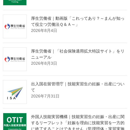
式会社トニーズ・ファーム、株式会社丸和製作所、森工業株式会
社、雄輝工業有限会社に対し、技能実習計画の認定の取消しを通
知しました。
厚生労働省｜動画版「これってあり？～まんが知っ
て役立つ労働法Ｑ＆Ａ～」
詳細は、下記のとおりです。
2026年8月4日
記
厚生労働省｜「社会保険適用拡大特設サイト」をリ
＜技能実習計画の認定の取消しの内容（詳細は別紙１から別紙12
ニューアル
まで）＞
2026年8月3日
１ 技能実習計画の認定の取消しを行った実習実施者
(１) 有限会社アサヒ（取締役 青野 浩二）
(２) 株式会社阿部建設（代表取締役 阿部 時男）
出入国在留管理庁｜技能実習生の妊娠・出産につい
(３) クリーン環境開発有限会社（代表取締役 二見 智恵）
て
(４) 有限会社サイキマニファクチャリング（代表取締役 妹尾
2026年7月31日
正道）
(５) 合同会社サンエイ建装（代表社員 三澤 青龍）
(６) 有限会社四島組（代表取締役 市来 淳史）
外国人技能実習機構｜技能実習生の妊娠・出産に関
(７) 株式会社大門牧場（代表取締役 大門 貴幸）
するリーフレット「妊娠を理由に技能実習を一方的
に終了することはできません（監理団体・実習実施
(８) 株式会社つくば鶏（代表取締役 松井 次郎）