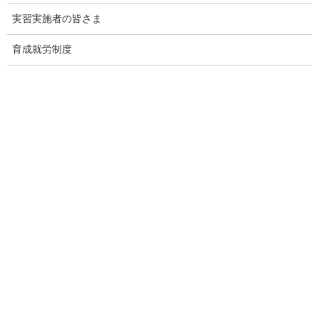
[１(７)に対する処分等内容]
実習実施者の皆さま
技能実習法第16条第１項第５号の規定に基づき、令和５年４月28
日をもって技能実習計画の認定を取り消すこと。
育成就労制度
[１(11)に対する処分等内容]
技能実習法第16条第１項第７号の規定に基づき、令和５年４月28
日をもって技能実習計画の認定を取り消すこと。
【別紙１～12】技能実習計画の認定の取消しの内容［PDF
形式：118KB］
【別紙13】参照条文［PDF形式：46KB］
出典：厚生労働省 Webサイト
https://www.mhlw.go.jp/stf/newpage_32714.html