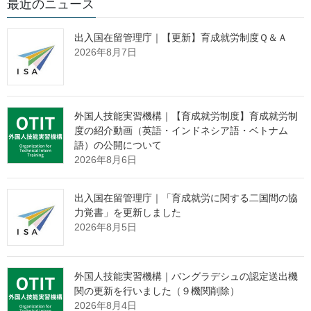
最近のニュース
人材開発統括官付
技能実習業務指導室
室 長 藤井 剛
出入国在留管理庁｜【更新】育成就労制度Ｑ＆Ａ
2026年8月7日
適正化指導専門官 鷹中 康博
(代表電話)03(5253)1111(内線)5879
(直通電話)03(3595)3395
外国人技能実習機構｜【育成就労制度】育成就労制
報道関係者各位
度の紹介動画（英語・インドネシア語・ベトナム
語）の公開について
2026年8月6日
技能実習法に基づく行政処分等を行
出入国在留管理庁｜「育成就労に関する二国間の協
いました
力覚書」を更新しました
2026年8月5日
出入国在留管理庁と厚生労働省は、令和５年４月28日付けで、
有限会社アサヒ、株式会社阿部建設、クリーン環境開発有限会
外国人技能実習機構｜バングラデシュの認定送出機
社、有限会社サイキマニファクチャリング、合同会社サンエイ建
関の更新を行いました（９機関削除）
装、有限会社四島組、株式会社大門牧場、株式会社つくば鶏、株
2026年8月4日