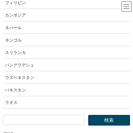
コ
ナ
フィリピン
ン
ビ
テ
ゲ
カンボジア
ン
ー
厚生労働省
ツ
シ
ネパール
へ
ョ
ス
ン
モンゴル
HOME
厚生労働省
キ
に
厚生労働省｜技能実習法に基づく行政処分等を行いました
ッ
移
スリランカ
プ
動
2023年4月28日
バングラデシュ
厚生労働省
ウズベキスタン
厚生労働省｜技能実習法に基づく行
パキスタン
政処分等を行いました
ラオス
令和5年4月28日（金）
照会先