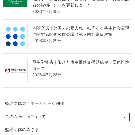
者の皆様へ）」を更新しました
(９) 株式会社トニーズ・ファーム（代表取締役 井出 法雄）
2026年7月30日
(10) 株式会社丸和製作所（代表取締役 寺田 謙継）
(11) 森工業株式会社（代表取締役 森野 祥伍）
(12) 雄輝工業有限会社（代表取締役 小澤 達雄）
内閣官房｜外国人の受入れ・秩序ある共生社会実現
に関する関係閣僚会議（第３回）議事次第
２ 処分等内容
2026年7月29日
[１(１)、（５）、（６）、（９）、（12）に対する処分等内容]
外国人の技能実習の適正な実施及び技能実習生の保護に関する法
律（平成28年法律第89号。以下「技能実習法」という。）第16条
厚生労働省｜働き方改革推進支援助成金（団体推進
第１項第２号の規定に基づき、令和５年４月28日をもって技能実
コース）
2026年7月28日
習計画の認定を取り消すこと。
[１(２)、（８）、（10）に対する処分等内容]
技能実習法第16条第１項第３号及び第７号の規定に基づき、令和
５年４月28日をもって技能実習計画の認定を取り消すこと。
監理団体専門ホームページ制作
[１(３)、（４）に対する処分等内容]
このWebsiteについて
技能実習法第16条第１項第１号の規定に基づき、令和５年４月28
日をもって技能実習計画の認定を取り消すこと。
監理団体の皆さま