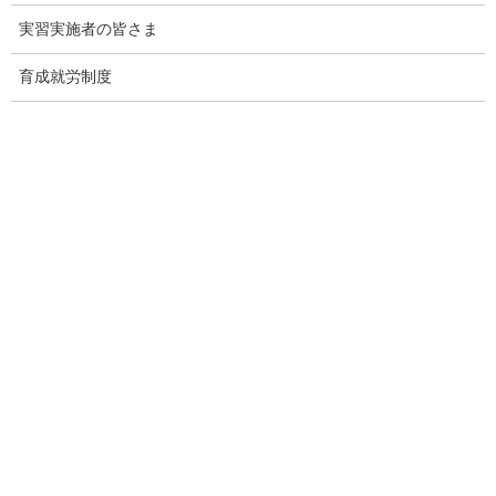
その解決策として、インターネット上で24時間365日、
実習実施者の皆さま
貴団体の強みを発信し続ける
"ホームページ制作"
サービスを提供
しております。
育成就労制度
たった1社との出会いから、紹介の輪が自然と広がっていく。
そんな仕組みづくりに興味をお持ちの理事長様は、ぜひ下の画像
をクリックしてご確認ください。