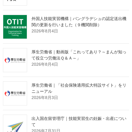
労働衛生に関する国民の意識を高め、職場での自主的な活動を促
して労働者の健康を確保することなどを目的に、昭和25年から毎
外国人技能実習機構｜バングラデシュの認定送出機
年実施しており、今年で75回目になります。毎年９月１日から30
関の更新を行いました（９機関削除）
日までを準備期間、10月１日から７日までを本週間とし、この
2026年8月4日
間、各職場で職場巡視やスローガン掲示、労働衛生に関する講習
会・見学会の開催など、さまざまな取り組みを展開します。（別
添中８・10参照）
厚生労働省｜動画版「これってあり？～まんが知っ
て役立つ労働法Ｑ＆Ａ～」
労働衛生分野では、高年齢労働者をはじめとした労働者の健康管
2026年8月4日
理、過労死等の防止を含めた長時間労働による健康障害の防止対
策やメンタルヘルス対策、病気を抱えた労働者の治療と仕事の両
立支援をサポートする仕組みを整備します。また、化学物質対策
厚生労働省｜「社会保険適用拡大特設サイト」をリ
では、特定化学物質障害予防規則、石綿障害予防規則などの関係
ニューアル
法令に基づく取り組みの徹底を図るとともに、各事業場における
2026年8月3日
リスクアセスメントとその結果に基づくリスク低減対策の実施を
促進していきます。
出入国在留管理庁｜技能実習生の妊娠・出産につい
今年度のスローガンは、働く上で基本となる健康の確保を推進す
て
ることによって、誰もが笑顔で快適に働くことのできるような、
2026年7月31日