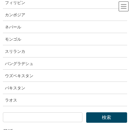
コ
ナ
フィリピン
ン
ビ
テ
ゲ
カンボジア
ン
ー
厚生労働省
ツ
シ
ネパール
へ
ョ
ス
ン
モンゴル
HOME
厚生労働省
キ
に
厚生労働省｜令和６年度「全国労働衛生週間」を10月に実施
ッ
移
スリランカ
プ
動
2024年8月21日
バングラデシュ
厚生労働省
ウズベキスタン
厚生労働省｜令和６年度「全国労働
パキスタン
衛生週間」を10月に実施
ラオス
照会先
労働基準局安全衛生部労働衛生課
課長 松岡 輝昌
副主任中央労働衛生専門官 丸山 太一