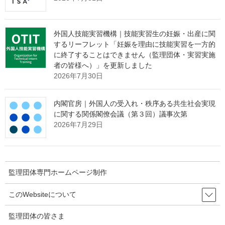
愛される職場づくりを目指していくことを表しています。
外国人技能実習機構｜技能実習生の妊娠・出産に関
（別添）令和６年度全国労働衛生週間 実施要綱［PDF形式：
するリーフレット「妊娠を理由に技能実習を一方的
334KB］
に終了することはできません（監理団体・実習実施
者の皆様へ）」を更新しました
2026年7月30日
出典：厚生労働省 Webサイト
内閣官房｜外国人の受入れ・秩序ある共生社会実現
https://www.mhlw.go.jp/stf/newpage_41775.html
に関する関係閣僚会議（第３回）議事次第
2026年7月29日
監理団体の理事長様へ 特別なお
知らせ
監理団体専門ホームページ制作
「営業活動ができない」
という監理団体特有の課題。
このWebsiteについて
その制約の中で、どのように新規の受入企業様と出会っていくべ
きか。
監理団体の皆さま