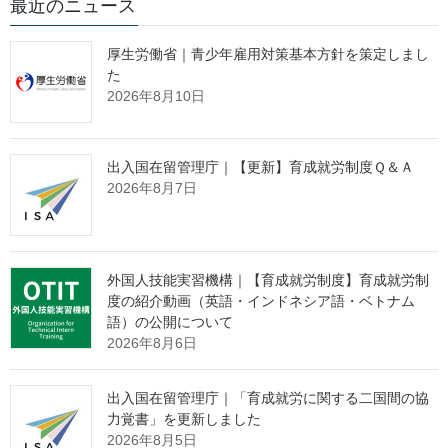
最近のニュース
(代表電話) 03 (5253) 1111
（内線5498）
厚生労働省｜青少年雇用対策基本方針を策定しまし
(直通電話) 03 (3502) 6755
た
2026年8月10日
報道関係者各位
出入国在留管理庁｜【更新】育成就労制度Ｑ＆Ａ
令和６年度「全国労働衛生週間」を
2026年8月7日
10月に実施
外国人技能実習機構｜【育成就労制度】育成就労制
今年のスローガンは「推してます みんな笑顔の 健康職場」
度の紹介動画（英語・インドネシア語・ベトナム
語）の公開について
厚生労働省は、10月１日（火）から７日（月）まで、令和６年度
2026年8月6日
「全国労働衛生週間」を実施します。今年のスローガンは、一般
公募で募った268作品の中から、水野綾子さん（愛知県）の作品
出入国在留管理庁｜「育成就労に関する二国間の協
「推してます みんな笑顔の 健康職場」
に決まりました。
力覚書」を更新しました
2026年8月5日
全国労働衛生週間は、労働者の健康管理や職場環境の改善など、