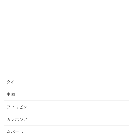
日本語上達
技能検定
送り出し国
ベトナム
インドネシア
ミャンマー
タイ
中国
フィリピン
カンボジア
ネパール