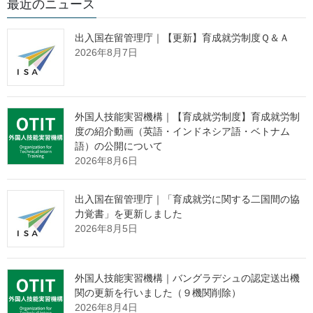
最近のニュース
方、申請予定の事業主の方へ
出入国在留管理庁｜【更新】育成就労制度Ｑ＆Ａ
2026年8月7日
高年齢雇用継続給付は、高年齢者の就業意欲を維持、喚起し、
65歳までの雇用の継続を援助、促進することを目的とし、60歳到
達等時点に比べて賃金が75％未満に低下した状態で働き続ける60
歳以上65歳未満の一定の雇用保険一般被保険者に給付金を支給す
外国人技能実習機構｜【育成就労制度】育成就労制
る制度です。
度の紹介動画（英語・インドネシア語・ベトナム
語）の公開について
2026年8月6日
このたび、「雇用保険法等の一部を改正
する法律」（令和２年法律第14号）の施行
により、
令和７年４月１日から高年齢雇用
出入国在留管理庁｜「育成就労に関する二国間の協
力覚書」を更新しました
継続給付の支給率が変わります
ので、お知
2026年8月5日
らせします。
具体的には、
外国人技能実習機構｜バングラデシュの認定送出機
60歳に達した日（その日時点で被保険者であった期間が５年以上
関の更新を行いました（９機関削除）
ない方はその期間が５年を満たすこととなった日）が
2026年8月4日