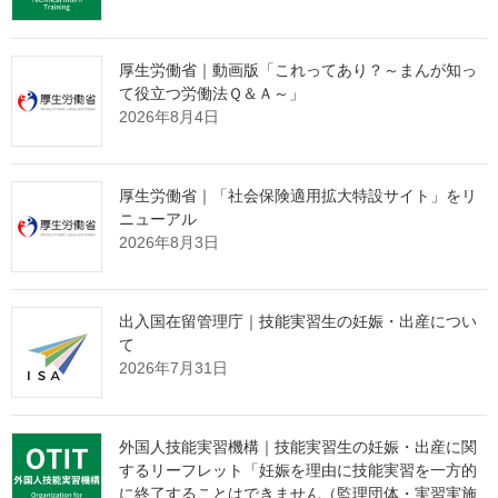
令和７年３月31日以前の方 ・・・ 各月に支払われた賃金の15％
（従来の支給率）を限度として支給されます。
令和７年４月１日以降の方 ・・・ 各月に支払われた賃金の
10％
厚生労働省｜動画版「これってあり？～まんが知っ
（変更後の支給率）を限度として支給されます。
て役立つ労働法Ｑ＆Ａ～」
2026年8月4日
詳しくは以下のリーフレットをご覧ください。
リーフレット：
令和７年４月１日から高年齢雇用継続給付の支給
厚生労働省｜「社会保険適用拡大特設サイト」をリ
率を変更します［561KB］
ニューアル
2026年8月3日
出入国在留管理庁｜技能実習生の妊娠・出産につい
て
2026年7月31日
外国人技能実習機構｜技能実習生の妊娠・出産に関
するリーフレット「妊娠を理由に技能実習を一方的
に終了することはできません（監理団体・実習実施