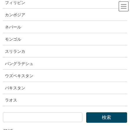
コ
ナ
フィリピン
ン
ビ
テ
ゲ
カンボジア
ン
ー
厚生労働省
ツ
シ
ネパール
へ
ョ
ス
ン
モンゴル
HOME
厚生労働省
キ
に
厚生労働省｜令和７年４月１日から高年齢雇用継続給付の支給率を変更します
ッ
移
スリランカ
プ
動
2024年11月28日
バングラデシュ
厚生労働省
ウズベキスタン
厚生労働省｜令和７年４月１日から
パキスタン
高年齢雇用継続給付の支給率を変更
ラオス
します
高年齢雇用継続給付を受給予定の