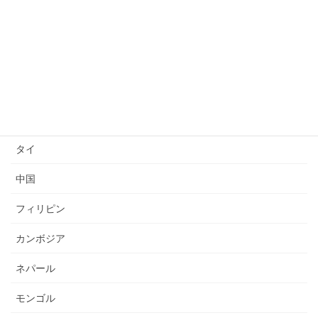
送り出し国
ベトナム
インドネシア
ミャンマー
タイ
中国
フィリピン
カンボジア
ネパール
モンゴル