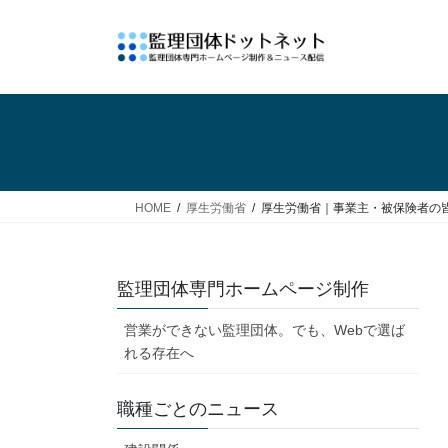
コ
ナ
ン
ビ
テ
ゲ
ン
ー
ツ
シ
へ
ョ
ス
ン
キ
に
ッ
移
HOME
厚生労働省
厚生労働省｜事業主・被保険者の皆
プ
動
監理団体専門ホームページ制作
営業ができない監理団体。でも、Webで選ば
れる存在へ
職種ごとのニュース